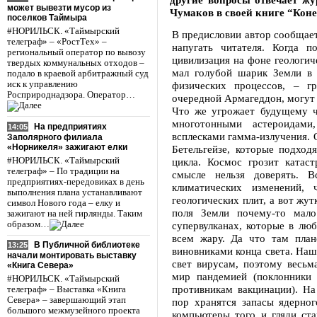
может вывезти мусор из
Чумаков в своей книге “Коне
поселков Таймыра
#НОРИЛЬСК. «Таймырский
В предисловии автор сообщает,
телеграф» – «РостТех» –
напугать читателя. Когда 
региональный оператор по вывозу
цивилизация на фоне геологич
твердых коммунальных отходов –
мал голубой шарик Земли в
подало в краевой арбитражный суд
иск к управлению
физических процессов, – г
Росприроднадзора. Оператор…
очередной Армагеддон, могут 
Что же угрожает будущему ч
многотонными астероидам
На предприятиях
14:05
всплесками гамма-излучения. 
Заполярного филиала
«Норникеля» зажигают елки
Бетельгейзе, которые подход
#НОРИЛЬСК. «Таймырский
цикла. Космос грозит катас
телеграф» – По традиции на
смысле нельзя доверять. 
предприятиях-передовиках в день
климатических изменений,
выполнения плана устанавливают
геологических плит, а вот жу
символ Нового года – елку и
поля Земли почему-то мало
зажигают на ней гирлянды. Таким
образом…
супервулканах, которые в лю
всем жару. Да что там план
В Публичной библиотеке
13:25
виновниками конца света. Наш
начали монтировать выставку
свет вирусам, поэтому весьм
«Книга Севера»
мир пандемией (поклонники 
#НОРИЛЬСК. «Таймырский
противникам вакцинации). Н
телеграф» – Выставка «Книга
Севера» – завершающий этап
пор хранятся запасы ядерно
большого межмузейного проекта
компьютеры того и гляди ст