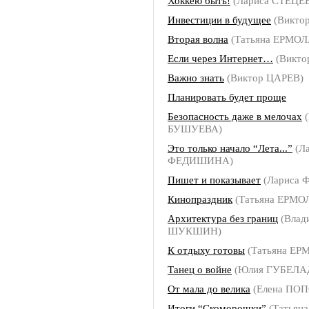
Хоккею быть!
(Лариса СТЕЦЕ
Инвестиции в будущее
(Викто
Вторая волна
(Татьяна ЕРМО
Если через Интернет…
(Викто
Важно знать
(Виктор ЦАРЕВ)
Планировать будет проще
Безопасность даже в мелочах
(
БУШУЕВА)
Это только начало “Лета...”
(Ла
ФЕДИШИНА)
Пишет и показывает
(Лариса
Кинопраздник
(Татьяна ЕРМО
Архитектура без границ
(Влад
ШУКШИН)
К отдыху готовы
(Татьяна ЕР
Танец о войне
(Юлия ГУБЕЛА
От мала до велика
(Елена ПО
Итоги “Скоморошки”
(Татьяна