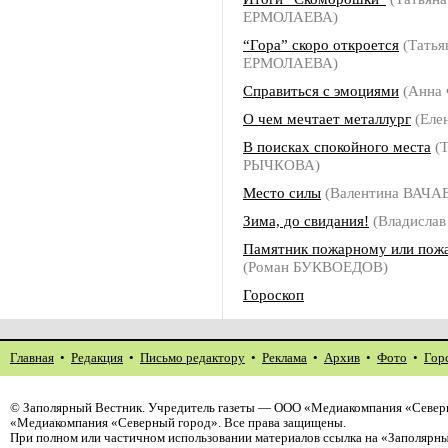
ЕРМОЛАЕВА)
“Гора” скоро откроется
(Татья
ЕРМОЛАЕВА)
Справиться с эмоциями
(Анна
О чем мечтает металлург
(Еле
В поисках спокойного места
(Т
РЫЧКОВА)
Место силы
(Валентина ВАЧА
Зима, до свидания!
(Владисл
Памятник пожарному или пож
(Роман БУКВОЕДОВ)
Гороскоп
Главная
•
Редакция
•
Письмо редактору
•
Реклама
•
Архив
•
Фото
•
Гор
©
Заполярный Вестник
. Учредитель газеты — ООО «Медиакомпания «Северн
«Медиакомпания «Северный город». Все права защищены.
При полном или частичном использовании материалов ссылка на «Заполярны