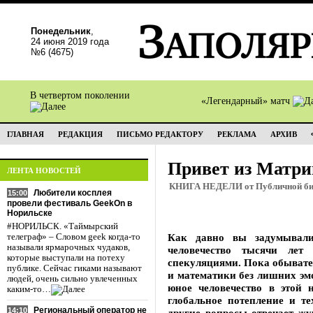
Понедельник
,
24 июня 2019 года
№6 (4675)
В четвертом поколении
«Легендарный» матч
ГЛАВНАЯ
РЕДАКЦИЯ
ПИСЬМО РЕДАКТОРУ
РЕКЛАМА
АРХИВ
Привет из Матр
ЛЕНТА НОВОСТЕЙ
КНИГА НЕДЕЛИ от Публичной биб
Любители косплея
15:00
провели фестиваль GeekOn в
Норильске
#НОРИЛЬСК. «Таймырский
Как давно вы задумывали
телеграф» – Словом geek когда-то
называли ярмарочных чудаков,
человечество тысячи ле
которые выступали на потеху
спекуляциями. Пока обывате
публике. Сейчас гиками называют
и математики без лишних эм
людей, очень сильно увлеченных
юное человечество в этой 
каким-то…
глобальное потепление и те
Региональный оператор не
14:10
другие вопросы отвечает жу