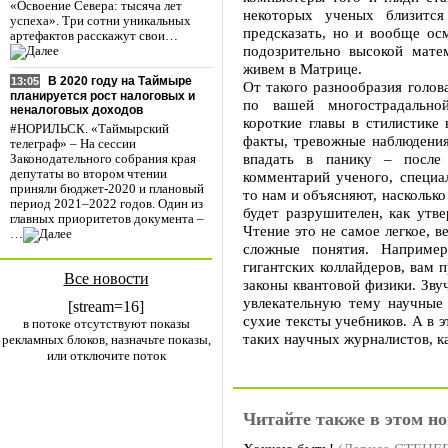
«Освоение Севера: тысяча лет
некоторых ученых близитс
успеха». Три сотни уникальных
предсказать, но и вообще ос
артефактов расскажут свои…
подозрительно высокой мате
живем в Матрице.
В 2020 году на Таймыре
13:05
От такого разнообразия голов
планируется рост налоговых и
по вашей многострадально
неналоговых доходов
короткие главы в стилистик
#НОРИЛЬСК. «Таймырский
факты, тревожные наблюдения
телеграф» – На сессии
впадать в панику – после 
Законодательного собрания края
депутаты во втором чтении
комментарий ученого, специа
приняли бюджет-2020 и плановый
то нам и объясняют, насколько
период 2021–2022 годов. Один из
будет разрушителен, как утв
главных приоритетов документа –
Чтение это не самое легкое, 
…
сложные понятия. Например
гигантских коллайдеров, вам 
Все новости
законы квантовой физики. Зву
увлекательную тему научные 
[stream=16]
сухие тексты учебников. А в э
в потоке отсутствуют показы
таких научных журналистов, к
рекламных блоков, назначьте показы,
или отключите поток
Читайте также в этом но