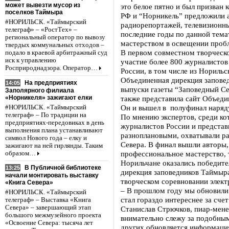
может вывезти мусор из
это белое пятно и был призван
поселков Таймыра
РФ и “Норникель” предложили 
#НОРИЛЬСК. «Таймырский
радиорепортажей, телевизионн
телеграф» – «РостТех» –
последние годы по данной тем
региональный оператор по вывозу
мастерством в освещении пробл
твердых коммунальных отходов –
В первом совместном творческо
подало в краевой арбитражный суд
иск к управлению
участие более 800 журналистов
Росприроднадзора. Оператор…
России, в том числе из Норильс
Объединенная дирекция заповед
На предприятиях
14:05
выпуски газеты “Заповедный Се
Заполярного филиала
«Норникеля» зажигают елки
также представила сайт Объеди
Он и вышел в полуфинал наряд
#НОРИЛЬСК. «Таймырский
телеграф» – По традиции на
По мнению экспертов, среди к
предприятиях-передовиках в день
журналистов России и представ
выполнения плана устанавливают
разноплановыми, охватывали р
символ Нового года – елку и
Севера. В финал вышли авторы
зажигают на ней гирлянды. Таким
профессиональное мастерство, 
образом…
Норильчане оказались победите
В Публичной библиотеке
13:25
дирекция заповедников Таймыра
начали монтировать выставку
творческом соревновании элек
«Книга Севера»
– В прошлом году мы обновили 
#НОРИЛЬСК. «Таймырский
стал гораздо интереснее за счет
телеграф» – Выставка «Книга
Севера» – завершающий этап
Станислав Стрючков, пиар-мен
большого межмузейного проекта
внимательно слежу за подобным
«Освоение Севера: тысяча лет
других обновляется информация