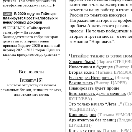
успеха». Три сотни уникальных
заметили и члены экспертного
артефактов расскажут свои…
отметили нашу работу, в итоге
В 2020 году на Таймыре
13:05
России по тематике конкурса.
планируется рост налоговых и
Награждение авторов за профес
неналоговых доходов
проблем Арктического региона
#НОРИЛЬСК. «Таймырский
прессы. Не только победители 
телеграф» – На сессии
вторые и третьи места, отмеч
Законодательного собрания края
компании “Норникель”.
депутаты во втором чтении
приняли бюджет-2020 и плановый
период 2021–2022 годов. Один из
главных приоритетов документа –
Читайте также в этом ном
…
Хоккею быть!
(Лариса СТЕЦЕВ
Инвестиции в будущее
(Виктор
Все новости
Вторая волна
(Татьяна ЕРМОЛА
Если через Интернет…
(Виктор
[stream=16]
Важно знать
(Виктор ЦАРЕВ)
в потоке отсутствуют показы
Планировать будет проще
рекламных блоков, назначьте показы,
Безопасность даже в мелочах
(М
или отключите поток
БУШУЕВА)
Это только начало “Лета...”
(Лар
ФЕДИШИНА)
Кинопраздник
(Татьяна ЕРМОЛ
Архитектура без границ
(Владис
ШУКШИН)
К отдыху готовы
(Татьяна ЕРМ