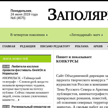
Понедельник
,
24 июня 2019 года
№6 (4675)
В четвертом поколении
«Легендарный» матч
ГЛАВНАЯ
РЕДАКЦИЯ
ПИСЬМО РЕДАКТОРУ
РЕКЛАМА
АРХИВ
Пишет и показывает
ЛЕНТА НОВОСТЕЙ
КОНКУРСЫ
Любители косплея
15:00
провели фестиваль GeekOn в
Норильске
Сайт Объединенной дирекции з
#НОРИЛЬСК. «Таймырский
лауреата творческого конкурса
телеграф» – Словом geek когда-то
журналистов России и компание
называли ярмарочных чудаков,
которые выступали на потеху
Тема Русского Севера и Арктик
публике. Сейчас гиками называют
публицистов, кинематографисто
людей, очень сильно увлеченных
прекрасных романов, повестей
каким-то…
об освоении северных территор
широтах. А сколько работ до с
Региональный оператор не
14:10