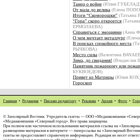
Танец о войне
(Юлия ГУБЕЛАД
От мала до велика
(Елена ПОПО
Итоги “Скоморошки”
(Татьяна
“Гора” скоро откроется
(Татьян
ЕРМОЛАЕВА)
Справиться с эмоциями
(Анна 
О чем мечтает металлург
(Елен
В поисках спокойного места
(Та
РЫЧКОВА)
Место силы
(Валентина ВАЧАЕ
Зима, до свидания!
(Владислав
Памятник пожарному или пожа
БУКВОЕДОВ)
Привет из Матрицы
(Юлия КОХ
Гороскоп
Главная
•
Редакция
•
Письмо редактору
•
Реклама
•
Архив
•
Фото
•
Гор
©
Заполярный Вестник
. Учредитель газеты — ООО «Медиакомпания «Северн
«Медиакомпания «Северный город». Все права защищены.
При полном или частичном использовании материалов ссылка на «Заполярны
размещении материалов в интернете — гиперссылка на «Заполярный Вестник
газеты не предоставляет справочную информацию. Редакция не несет ответ