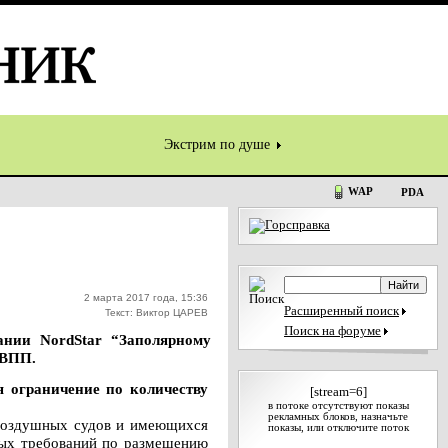
Экстрим по душе
WAP
PDA
2 марта 2017 года, 15:36
Расширенный поиск
Текст: Виктор ЦАРЕВ
Поиск на форуме
ании NordStar “Заполярному
 ВПП.
я ограничение по количеству
[stream=6]
в потоке отсутствуют показы
рекламных блоков, назначьте
 воздушных судов и имеющихся
показы, или отключите поток
ных требований по размещению