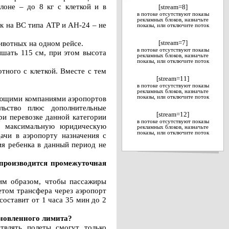
лоне – до 8 кг с клеткой и в
[stream=8]
в потоке отсутствуют показы
рекламных блоков, назначьте
к на ВС типа АТР и АН-24 – не
показы, или отключите поток
ивотных на одном рейсе.
[stream=7]
в потоке отсутствуют показы
ышать 115 см, при этом высота
рекламных блоков, назначьте
показы, или отключите поток
тного с клеткой. Вместе с тем
[stream=11]
в потоке отсутствуют показы
рекламных блоков, назначьте
вающими компаниями аэропортов
показы, или отключите поток
льство плюс дополнительные
[stream=12]
ри перевозке данной категории
в потоке отсутствуют показы
т максимальную юридическую
рекламных блоков, назначьте
показы, или отключите поток
ачи в аэропорту назначения с
ия ребенка в данный период не
 производится промежуточная
ким образом, чтобы пассажиры
етом трансфера через аэропорт
оставит от 1 часа 35 мин до 2
ановленного лимита?
твлять полеты смогут только