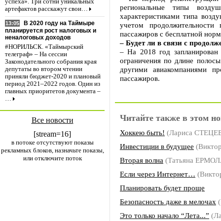
успеха». Три сотни уникальных
региональные типы воздуш
артефактов расскажут свои…
характеристиками типа возд
В 2020 году на Таймыре
13:05
учетом продолжительности 
планируется рост налоговых и
пассажиров с бесплатной норм
неналоговых доходов
– Будет ли в связи с продол
#НОРИЛЬСК. «Таймырский
– На 2018 год запланирован 
телеграф» – На сессии
ограничения по длине полосы
Законодательного собрания края
другими авиакомпаниями пр
депутаты во втором чтении
приняли бюджет-2020 и плановый
пассажиров.
период 2021–2022 годов. Один из
главных приоритетов документа –
…
Читайте также в этом но
Все новости
Хоккею быть!
(Лариса СТЕЦЕ
[stream=16]
в потоке отсутствуют показы
Инвестиции в будущее
(Викто
рекламных блоков, назначьте показы,
или отключите поток
Вторая волна
(Татьяна ЕРМО
Если через Интернет…
(Викто
Планировать будет проще
Безопасность даже в мелочах
(
Это только начало “Лета...”
(Л