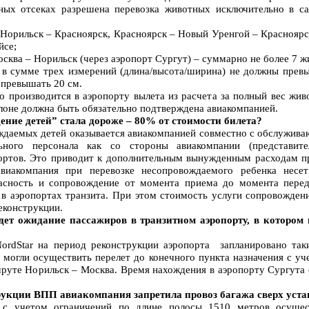
ных отсеках разрешена перевозка животных исключительно в са
Норильск – Красноярск, Красноярск – Новый Уренгой – Красноярс
йсе;
сква – Норильск (через аэропорт Сургут) – суммарно не более 7 ж
) в сумме трех измерений (длина/высота/ширина) не должны прев
 превышать 20 см.
о производится в аэропорту вылета из расчета за полный вес живо
алоне должна быть обязательно подтверждена авиакомпанией.
ение детей” стала дороже – 80% от стоимости билета?
ождаемых детей оказывается авиакомпанией совместно с обслужи
ьного персонала как со стороны авиакомпании (представите
портов. Это приводит к дополнительным вынужденным расходам п
виакомпания при перевозке несопровождаемого ребенка несе
пасность и сопровождение от момента приема до момента перед
 в аэропортах транзита. При этом стоимость услуги сопровожден
еконструкции.
дет ожидание пассажиров в транзитном аэропорту, в котором
NordStar на период реконструкции аэропорта запланировано та
 могли осуществить перелет до конечного пункта назначения с уч
руте Норильск – Москва. Время нахождения в аэропорту Сургута с
рукции ВПП авиакомпания запретила провоз багажа сверх уст
 с учетом ограничений по длине полосы 1510 метров осущес