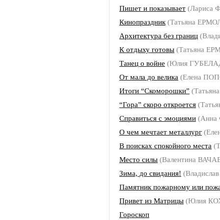
Пишет и показывает
(Лариса
Кинопраздник
(Татьяна ЕРМО
Архитектура без границ
(Влад
К отдыху готовы
(Татьяна ЕР
Танец о войне
(Юлия ГУБЕЛА
От мала до велика
(Елена ПО
Итоги “Скоморошки”
(Татьян
“Гора” скоро откроется
(Тать
Справиться с эмоциями
(Анна
О чем мечтает металлург
(Еле
В поисках спокойного места
(Т
Место силы
(Валентина ВАЧА
Зима, до свидания!
(Владисл
Памятник пожарному или пож
Привет из Матрицы
(Юлия КО
Гороскоп