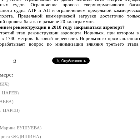
ных судов. Ограничение провоза сверхнормативного бага
ушного судна АТР и АН и ограничением предельной коммерческо
полета. Предельной коммерческой загрузки достаточно тольк
ой провоза багажа в размере 20 килограммов.
жением реконструкции в 2018 году закрываться аэропорт?
третий этап реконструкции аэропорта Норильск, при котором в
 в 1740 метров. Базовый перевозчик Норильского промышленного
орабатывает вопрос по минимизации влияния третьего этапа
0
мере:
ВИЧ)
р ЦАРЕВ)
ЛАЕВА)
р ЦАРЕВ)
Марина БУШУЕВА)
ариса ФЕДИШИНА)