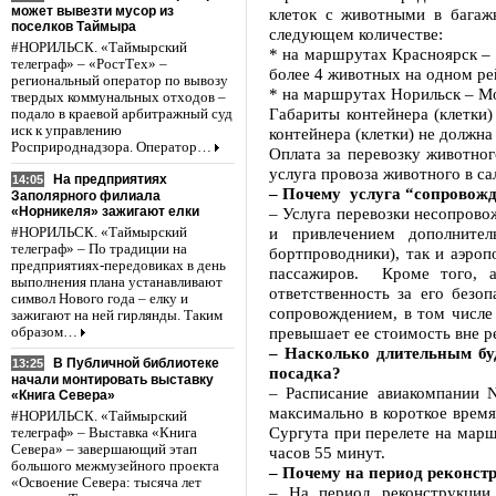
может вывезти мусор из
клеток с животными в багаж
поселков Таймыра
следующем количестве:
#НОРИЛЬСК. «Таймырский
* на маршрутах Красноярск – 
телеграф» – «РостТех» –
более 4 животных на одном ре
региональный оператор по вывозу
* на маршрутах Норильск – Мо
твердых коммунальных отходов –
Габариты контейнера (клетки
подало в краевой арбитражный суд
иск к управлению
контейнера (клетки) не должна
Росприроднадзора. Оператор…
Оплата за перевозку животног
услуга провоза животного в с
На предприятиях
14:05
– Почему услуга “сопровожд
Заполярного филиала
«Норникеля» зажигают елки
– Услуга перевозки несопров
и привлечением дополнител
#НОРИЛЬСК. «Таймырский
телеграф» – По традиции на
бортпроводники), так и аэро
предприятиях-передовиках в день
пассажиров. Кроме того, а
выполнения плана устанавливают
ответственность за его безо
символ Нового года – елку и
сопровождением, в том числе
зажигают на ней гирлянды. Таким
превышает ее стоимость вне р
образом…
– Насколько длительным бу
В Публичной библиотеке
13:25
посадка?
начали монтировать выставку
– Расписание авиакомпании 
«Книга Севера»
максимально в короткое время
#НОРИЛЬСК. «Таймырский
Сургута при перелете на марш
телеграф» – Выставка «Книга
Севера» – завершающий этап
часов 55 минут.
большого межмузейного проекта
– Почему на период реконст
«Освоение Севера: тысяча лет
– На период реконструкции