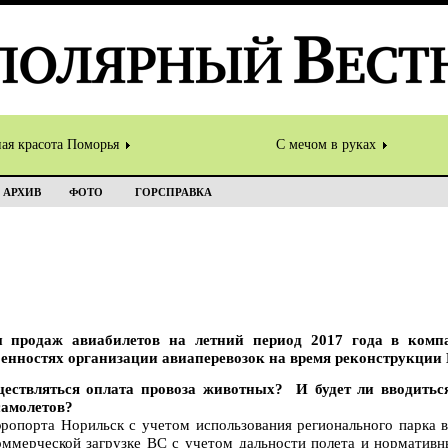
ная красота Поморья
С мечом в руках
АРХИВ
ФОТО
ГОРСПРАВКА
ы продаж авиабилетов на летний период 2017 года в комп
бенностях организации авиаперевозок на время реконструкции
ществляться оплата провоза животных? И будет ли вводитьс
самолетов?
эропорта Норильск с учетом использования регионального парка
оммерческой загрузке ВС с учетом дальности полета и норматив