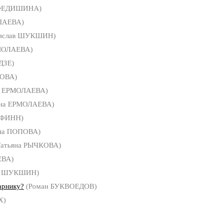
 ФЕДИШИНА)
ЛАЕВА)
ислав ШУКШИН)
МОЛАЕВА)
ДЗЕ)
ПОВА)
а ЕРМОЛАЕВА)
яна ЕРМОЛАЕВА)
 ФИНН)
на ПОПОВА)
атьяна РЫЧКОВА)
ЕВА)
ав ШУКШИН)
арнику?
(Роман БУКВОЕДОВ)
Х)