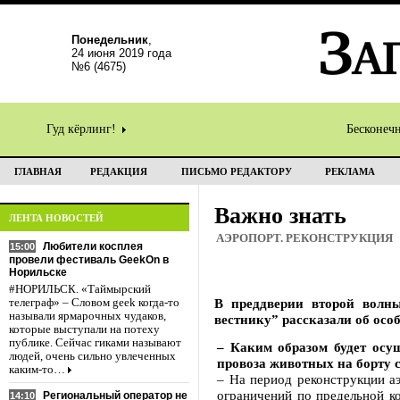
Понедельник
,
24 июня 2019 года
№6 (4675)
Гуд кёрлинг!
Бесконеч
ГЛАВНАЯ
РЕДАКЦИЯ
ПИСЬМО РЕДАКТОРУ
РЕКЛАМА
Важно знать
ЛЕНТА НОВОСТЕЙ
АЭРОПОРТ. РЕКОНСТРУКЦИЯ
Любители косплея
15:00
провели фестиваль GeekOn в
Норильске
#НОРИЛЬСК. «Таймырский
В преддверии второй волн
телеграф» – Словом geek когда-то
называли ярмарочных чудаков,
вестнику” рассказали об осо
которые выступали на потеху
публике. Сейчас гиками называют
– Каким образом будет осу
людей, очень сильно увлеченных
провоза животных на борту 
каким-то…
– На период реконструкции а
ограничений по предельной к
Региональный оператор не
14:10