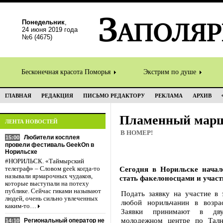
Понедельник
,
24 июня 2019 года
№6 (4675)
Бесконечная красота Поморья
Экстрим по душе
ГЛАВНАЯ
РЕДАКЦИЯ
ПИСЬМО РЕДАКТОРУ
РЕКЛАМА
АРХИВ
Пламенный мар
ЛЕНТА НОВОСТЕЙ
В НОМЕР!
Любители косплея
15:00
провели фестиваль GeekOn в
Норильске
#НОРИЛЬСК. «Таймырский
Сегодня в Норильске начал
телеграф» – Словом geek когда-то
называли ярмарочных чудаков,
стать факелоносцами и участ
которые выступали на потеху
публике. Сейчас гиками называют
Подать заявку на участие в 
людей, очень сильно увлеченных
любой норильчанин в возра
каким-то…
Заявки принимают в дв
молодежном центре по Талн
Региональный оператор не
14:10