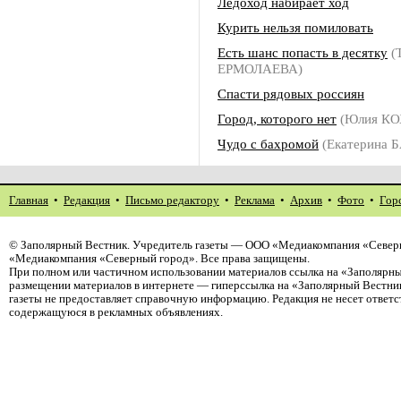
Ледоход набирает ход
Курить нельзя помиловать
Есть шанс попасть в десятку
(
ЕРМОЛАЕВА)
Спасти рядовых россиян
Город, которого нет
(Юлия КО
Чудо с бахромой
(Екатерина 
Главная
•
Редакция
•
Письмо редактору
•
Реклама
•
Архив
•
Фото
•
Гор
©
Заполярный Вестник
. Учредитель газеты — ООО «Медиакомпания «Северн
«Медиакомпания «Северный город». Все права защищены.
При полном или частичном использовании материалов ссылка на «Заполярны
размещении материалов в интернете — гиперссылка на «Заполярный Вестник
газеты не предоставляет справочную информацию. Редакция не несет ответ
содержащуюся в рекламных объявлениях.