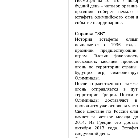
Несмотря на то что 7 нояб
будний день – четверг, органи
праздник соберет немало з
эстафета олимпийского огня 
событие неординарное.
Справка “ЗВ”
История эстафеты олимп
исчисляется с 1936 года
праздник, предшествующи
играм. Тысячи факелонос
нескольких месяцев пронос
огонь по территории страны 
будущих игр, символизиру
Олимпиады.
После торжественного зажж
огонь отправляется в пу
территории Греции. Потом 
Олимпиады доставляют в
проводится уже основная част
Свое шествие по России оли
начнет за четыре месяца д
2014. Из Греции его доста
октября 2013 года. Эстафе
следующий день.