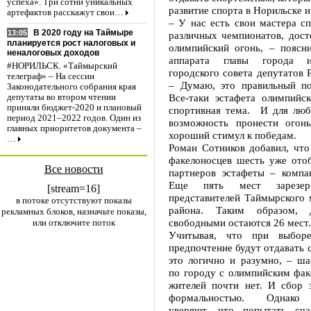
успеха». Три сотни уникальных
развитие спорта в Норильске 
артефактов расскажут свои…
– У нас есть свои мастера с
В 2020 году на Таймыре
13:05
различных чемпионатов, дост
планируется рост налоговых и
олимпийский огонь, – поясни
неналоговых доходов
аппарата главы города и
#НОРИЛЬСК. «Таймырский
городского совета депутатов 
телеграф» – На сессии
– Думаю, это правильный по
Законодательного собрания края
Все-таки эстафета олимпийск
депутаты во втором чтении
приняли бюджет-2020 и плановый
спортивная тема. И для люб
период 2021–2022 годов. Один из
возможность пронести огон
главных приоритетов документа –
хороший стимул к победам.
…
Роман Сотников добавил, что
факелоносцев шесть уже ото
Все новости
партнеров эстафеты – компан
Еще пять мест зарезер
[stream=16]
представителей Таймырского 
в потоке отсутствуют показы
района. Таким образом, 
рекламных блоков, назначьте показы,
свободными остаются 26 мест.
или отключите поток
Учитывая, что при выборе
предпочтение будут отдавать 
это логично и разумно, – ша
по городу с олимпийским фак
жителей почти нет. И сбор з
формальностью. Однако 
уверяют, что попытать сча