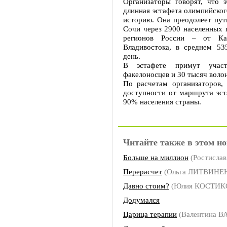
Организаторы говорят, что э
длинная эстафета олимпийского
историю. Она преодолеет пут
Сочи через 2900 населенных 
регионов России – от Ка
Владивостока, в среднем 53
день.
В эстафете примут учас
факелоносцев и 30 тысяч воло
По расчетам организаторов, 
доступности от маршрута эст
90% населения страны.
Читайте также в этом но
Больше на миллион
(Ростисла
Перерасчет
(Ольга ЛИТВИНЕ
Давно стоим?
(Юлия КОСТИК
Додумался
Царица терапии
(Валентина В