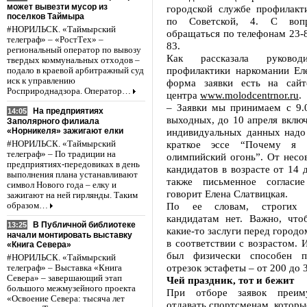
может вывезти мусор из
городской службе профилакт
поселков Таймыра
по Советской, 4. С воп
#НОРИЛЬСК. «Таймырский
обращаться по телефонам 23-8
телеграф» – «РостТех» –
83.
региональный оператор по вывозу
Как рассказала руковод
твердых коммунальных отходов –
профилактики наркомании Еле
подало в краевой арбитражный суд
иск к управлению
форма заявки есть на сайт
Росприроднадзора. Оператор…
центра
www.molodcentrnor.ru
.
– Заявки мы принимаем с 9.0
На предприятиях
14:05
выходных, до 10 апреля вклю
Заполярного филиала
«Норникеля» зажигают елки
индивидуальных данных надо 
краткое эссе “Почему я 
#НОРИЛЬСК. «Таймырский
телеграф» – По традиции на
олимпийский огонь”. От несо
предприятиях-передовиках в день
кандидатов в возрасте от 14 
выполнения плана устанавливают
также письменное согласие
символ Нового года – елку и
говорит Елена Слатвицкая.
зажигают на ней гирлянды. Таким
По ее словам, строгих 
образом…
кандидатам нет. Важно, чт
В Публичной библиотеке
13:25
какие-то заслуги перед городо
начали монтировать выставку
в соответствии с возрастом. 
«Книга Севера»
был физически способен п
#НОРИЛЬСК. «Таймырский
отрезок эстафеты – от 200 до 
телеграф» – Выставка «Книга
Севера» – завершающий этап
Чей праздник, тот и бежит
большого межмузейного проекта
При отборе заявок преим
«Освоение Севера: тысяча лет
отдавать спортсменам, которые