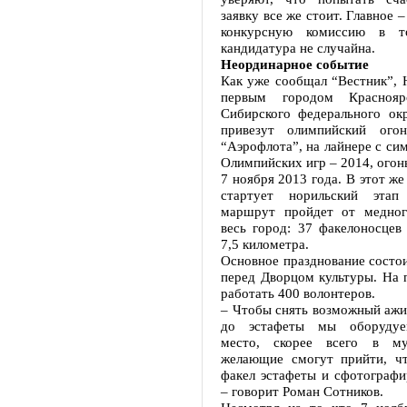
заявку все же стоит. Главное 
конкурсную комиссию в т
кандидатура не случайна.
Неординарное событие
Как уже сообщал “Вестник”, 
первым городом Краснояр
Сибирского федерального окр
привезут олимпийский огон
“Аэрофлота”, на лайнере с си
Олимпийских игр – 2014, огонь
7 ноября 2013 года. В этот же
стартует норильский этап
маршрут пройдет от медног
весь город: 37 факелоносцев
7,5 километра.
Основное празднование состо
перед Дворцом культуры. На 
работать 400 волонтеров.
– Чтобы снять возможный ажи
до эстафеты мы оборудуе
место, скорее всего в му
желающие смогут прийти, ч
факел эстафеты и сфотографи
– говорит Роман Сотников.