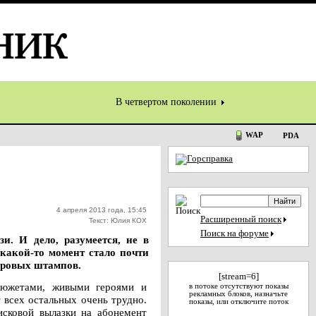
В четвертом поколении
WAP
PDA
4 апреля 2013 года, 15:45
Расширенный поиск
Текст: Юлия КОХ
Поиск на форуме
и. И дело, разумеется, не в
 какой-то момент стало почти
нровых штампов.
[stream=6]
 сюжетами, живыми героями и
в потоке отсутствуют показы
рекламных блоков, назначьте
 всех остальных очень трудно.
показы, или отключите поток
сковой вылазки на абонемент