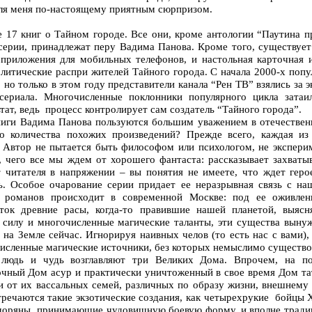
для меня по-настоящему приятным сюрпризом.
17 книг о Тайном городе. Все они, кроме антологии “Паутина п
ерии, принадлежат перу Вадима Панова. Кроме того, существует
 приложения для мобильных телефонов, и настольная карточная 
олитические распри жителей Тайного города. С начала 2000-х попу
но только в этом году представители канала “Рен ТВ” взялись за э
есериала. Многочисленные поклонники популярного цикла зата
тат, ведь процесс контролирует сам создатель “Тайного города”.
ниги Вадима Панова пользуются большим уважением в отечествен
о количества похожих произведений? Прежде всего, каждая из 
. Автор не пытается быть философом или психологом, не экспери
о, чего все мы ждем от хорошего фантаста: рассказывает захва
 читателя в напряжении – вы понятия не имеете, что ждет геро
ь. Особое очарование серии придает ее неразрывная связь с на
ие романов происходит в современной Москве: под ее оживле
ток древние расы, когда-то правившие нашей планетой, выяс
, силу и многочисленные магические таланты, эти существа вын
 на Земле сейчас. Игнорируя наивных челов (то есть нас с вами
очисленные магические источники, без которых немыслимо существо
 людь и чудь возглавляют три Великих Дома. Впрочем, на по
очный Дом асур и практически уничтоженный в свое время Дом т
и от их вассальных семей, различных по образу жизни, внешнему
речаются такие экзотические создания, как четырехрукие бойцы Х
моряны, принимающие чудовищную боевую форму, и вполне тради