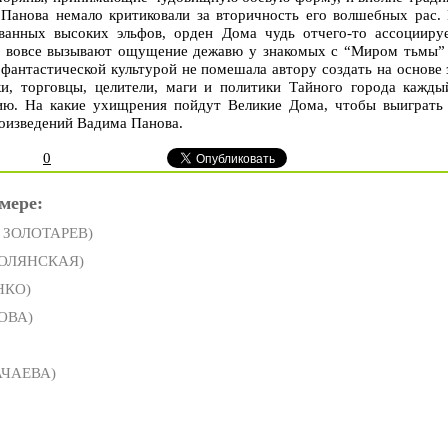
Панова немало критиковали за вторичность его волшебных рас. 
ванных высоких эльфов, орден Дома чудь отчего-то ассоцииру
и вовсе вызывают ощущение дежавю у знакомых с “Миром тьмы” 
й фантастической культурой не помешала автору создать на основе
и, торговцы, целители, маги и политики Тайного города кажды
ию. На какие ухищрения пойдут Великие Дома, чтобы выиграть 
оизведений Вадима Панова.
0
мере:
в ЗОЛОТАРЕВ)
ПОЛЯНСКАЯ)
НКО)
ОВА)
АЧАЕВА)