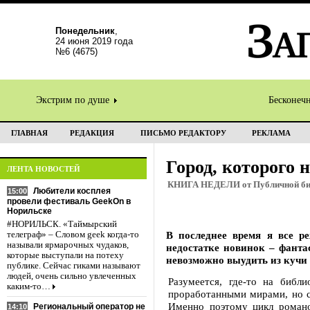
Понедельник
,
24 июня 2019 года
№6 (4675)
Экстрим по душе
Бесконеч
ГЛАВНАЯ
РЕДАКЦИЯ
ПИСЬМО РЕДАКТОРУ
РЕКЛАМА
Город, которого 
ЛЕНТА НОВОСТЕЙ
КНИГА НЕДЕЛИ от Публичной биб
Любители косплея
15:00
провели фестиваль GeekOn в
Норильске
#НОРИЛЬСК. «Таймырский
В последнее время я все р
телеграф» – Словом geek когда-то
называли ярмарочных чудаков,
недостатке новинок – фанта
которые выступали на потеху
невозможно выудить из кучи
публике. Сейчас гиками называют
людей, очень сильно увлеченных
Разумеется, где-то на биб
каким-то…
проработанными мирами, но с 
Именно поэтому цикл романо
Региональный оператор не
14:10