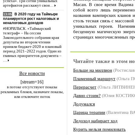
успеха». Три сотни уникальных
Масан. В свое время Вадима 
артефактов расскажут свои…
собой всего лишь переимено
В 2020 году на Таймыре
13:05
названия вампирских кланов 
планируется рост налоговых и
столь тесная связь с массово
неналоговых доходов
уникальных героев. Наемник
#НОРИЛЬСК. «Таймырский
бесценную магическую энерг
телеграф» – На сессии
страницах многочисленных пр
Законодательного собрания края
депутаты во втором чтении
приняли бюджет-2020 и плановый
период 2021–2022 годов. Один из
главных приоритетов документа –
Читайте также в этом но
…
Больше на миллион
(Ростисла
Все новости
Пламенный маршрут
(Ольга 
[stream=16]
Перерасчет
(Ольга ЛИТВИНЕ
в потоке отсутствуют показы
рекламных блоков, назначьте показы,
Давно стоим?
(Юлия КОСТИК
или отключите поток
Додумался
Царица терапии
(Валентина В
Ледоход набирает ход
Курить нельзя помиловать