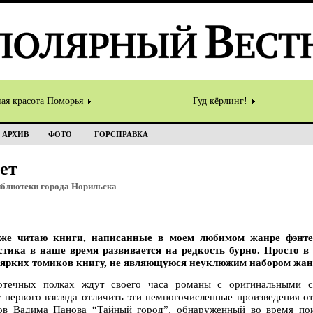
ная красота Поморья
Гуд кёрлинг!
АРХИВ
ФОТО
ГОРСПРАВКА
нет
лиотеки города Норильска
еже читаю книги, написанные в моем любимом жанре фэнтез
стика в наше время развивается на редкость бурно. Просто в
 ярких томиков книгу, не являющуюся неуклюжим набором жа
лиотечных полках ждут своего часа романы с оригинальными
первого взгляда отличить эти немногочисленные произведения от
в Вадима Панова “Тайный город”, обнаруженный во время пои