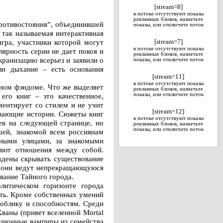
[stream=8]
в потоке отсутствуют показы
рекламных блоков, назначьте
ротивостояния”, объединившей
показы, или отключите поток
 так называемая интерактивная
игра, участники которой могут
[stream=7]
в потоке отсутствуют показы
лярность серии не дает покоя и
рекламных блоков, назначьте
кранизацию всерьез и заявили о
показы, или отключите поток
или дыхание – есть основания
[stream=11]
в потоке отсутствуют показы
ном фэндоме. Что же выделяет
рекламных блоков, назначьте
его книг – это качественное,
показы, или отключите поток
ментирует со стилем и не учит
[stream=12]
тывающие истории. Сюжеты книг
в потоке отсутствуют показы
ев на следующей странице, но
рекламных блоков, назначьте
показы, или отключите поток
шей, знакомой всем россиянам
нными улицами, за знакомыми
няют отношения между собой.
уждены скрывать существование
), они ведут непрекращающуюся
вание Тайного города.
литическом горизонте города
ать. Кроме собственных умений
 облику и способностям. Среди
ваны (привет вселенной Mortal
ционные вампиры из семейства