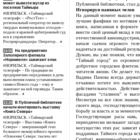
может вывезти мусор из
Публичной библиотеки, стал 
поселков Таймыра
Игнорируя наивных челов
#НОРИЛЬСК. «Таймырский
На данный момент вышло уже 
телеграф» – «РостТех» –
лучшие фанфики по мотивам с
региональный оператор по вывозу
книга, написанная в формате
твердых коммунальных отходов –
внести свой ценный вклад в п
подало в краевой арбитражный суд
иск к управлению
отечественной киноиндустрии, 
Росприроднадзора. Оператор…
начале сьемок игрового тел
надеяться на достойный резуль
На предприятиях
14:05
Думаю, вы уже поняли, что к
Заполярного филиала
«Норникеля» зажигают елки
“Тайный город” из огромног
добротное городское фэнтези
#НОРИЛЬСК. «Таймырский
телеграф» – По традиции на
читателя жизни. Он делает т
предприятиях-передовиках в день
Вадима Панова всегда держат
выполнения плана устанавливают
отчаянно хотите это выяснит
символ Нового года – елку и
действительностью. Действ
зажигают на ней гирлянды. Таким
фасадами “сталинок” и высо
образом…
Несмотря на все свои знания
В Публичной библиотеке
13:25
своего вида, господствующего
начали монтировать выставку
борьбу за власть и за немног
«Книга Севера»
Господствующие расы навь,
#НОРИЛЬСК. «Таймырский
периодически мелькают загад
телеграф» – Выставка «Книга
Севера» – завершающий этап
могущество этих рас зависит 
большого межмузейного проекта
подданных Тайного города вст
«Освоение Севера: тысяча лет
Сombat), женщины-оборотни 