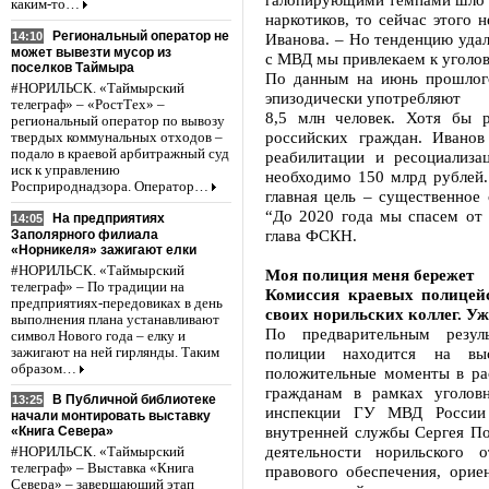
каким-то…
наркотиков, то сейчас этого 
Региональный оператор не
14:10
Иванова. – Но тенденцию уда
может вывезти мусор из
с МВД мы привлекаем к уголов
поселков Таймыра
По данным на июнь прошлого
#НОРИЛЬСК. «Таймырский
эпизодически употребляют
телеграф» – «РостТех» –
8,5 млн человек. Хотя бы 
региональный оператор по вывозу
российских граждан. Ивано
твердых коммунальных отходов –
подало в краевой арбитражный суд
реабилитации и ресоциализ
иск к управлению
необходимо 150 млрд рублей.
Росприроднадзора. Оператор…
главная цель – существенное 
“До 2020 года мы спасем от 
На предприятиях
14:05
глава ФСКН.
Заполярного филиала
«Норникеля» зажигают елки
#НОРИЛЬСК. «Таймырский
Моя полиция меня бережет
телеграф» – По традиции на
Комиссия краевых полицей
предприятиях-передовиках в день
своих норильских коллег. Уж
выполнения плана устанавливают
По предварительным резуль
символ Нового года – елку и
полиции находится на вы
зажигают на ней гирлянды. Таким
образом…
положительные моменты в ра
гражданам в рамках уголов
В Публичной библиотеке
13:25
инспекции ГУ МВД России 
начали монтировать выставку
внутренней службы Сергея П
«Книга Севера»
деятельности норильского 
#НОРИЛЬСК. «Таймырский
телеграф» – Выставка «Книга
правового обеспечения, орие
Севера» – завершающий этап