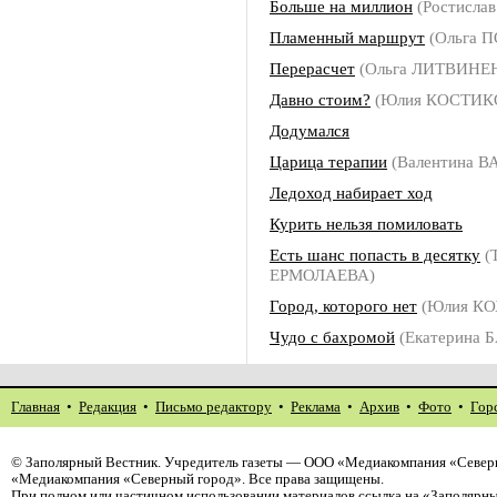
Больше на миллион
(Ростисла
Пламенный маршрут
(Ольга 
Перерасчет
(Ольга ЛИТВИНЕ
Давно стоим?
(Юлия КОСТИК
Додумался
Царица терапии
(Валентина В
Ледоход набирает ход
Курить нельзя помиловать
Есть шанс попасть в десятку
(
ЕРМОЛАЕВА)
Город, которого нет
(Юлия КО
Чудо с бахромой
(Екатерина 
Главная
•
Редакция
•
Письмо редактору
•
Реклама
•
Архив
•
Фото
•
Гор
©
Заполярный Вестник
. Учредитель газеты — ООО «Медиакомпания «Северн
«Медиакомпания «Северный город». Все права защищены.
При полном или частичном использовании материалов ссылка на «Заполярны