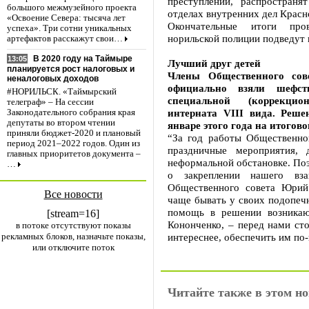
преступлений, распространя
большого межмузейного проекта
отделах внутренних дел Красн
«Освоение Севера: тысяча лет
Окончательные итоги про
успеха». Три сотни уникальных
норильской полиции подведут 
артефактов расскажут свои…
В 2020 году на Таймыре
13:05
Лучший друг детей
планируется рост налоговых и
Члены Общественного со
неналоговых доходов
официально взяли шефст
#НОРИЛЬСК. «Таймырский
специальной (коррекцио
телеграф» – На сессии
интерната VIII вида. Реш
Законодательного собрания края
депутаты во втором чтении
январе этого года на итогово
приняли бюджет-2020 и плановый
“За год работы Общественно
период 2021–2022 годов. Один из
праздничные мероприятия, 
главных приоритетов документа –
неформальной обстановке. По
…
о закреплении нашего вза
Общественного совета Юрий
Все новости
чаще бывать у своих подопечн
помощь в решении возникаю
[stream=16]
Кононченко, – перед нами сто
в потоке отсутствуют показы
рекламных блоков, назначьте показы,
интереснее, обеспечить им по
или отключите поток
Читайте также в этом но