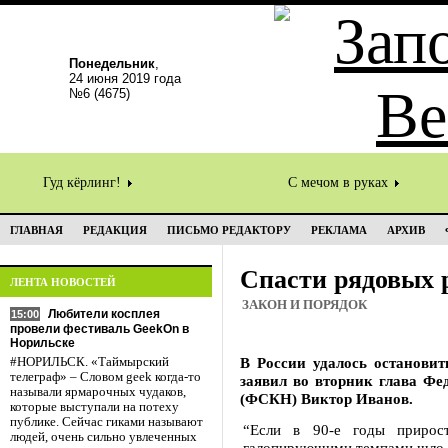
Понедельник
,
24 июня 2019 года
№6 (4675)
Гуд кёрлинг!
С мечом в руках
ГЛАВНАЯ
РЕДАКЦИЯ
ПИСЬМО РЕДАКТОРУ
РЕКЛАМА
АРХИВ
Спасти рядовых 
ЛЕНТА НОВОСТЕЙ
ЗАКОН И ПОРЯДОК
Любители косплея
15:00
провели фестиваль GeekOn в
Норильске
В России удалось остановит
#НОРИЛЬСК. «Таймырский
телеграф» – Словом geek когда-то
заявил во вторник глава Ф
называли ярмарочных чудаков,
(ФСКН) Виктор Иванов.
которые выступали на потеху
публике. Сейчас гиками называют
“Если в 90-е годы прирос
людей, очень сильно увлеченных
галопирующими темпами шло 