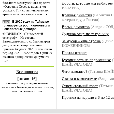
Дороги, которые мы выбираем
большого межмузейного проекта
«Освоение Севера: тысяча лет
ВАЧАЕВА)
успеха». Три сотни уникальных
артефактов расскажут свои…
Крепкая династия
(Валентин 
ветеран труда России)
В 2020 году на Таймыре
13:05
планируется рост налоговых и
Время ремонтов
(Андрей СО
неналоговых доходов
Дудинка открывает границу
#НОРИЛЬСК. «Таймырский
телеграф» – На сессии
За мусор – еще строже
(Денис
Законодательного собрания края
КОЖЕВНИКОВ)
депутаты во втором чтении
приняли бюджет-2020 и плановый
Портал открыт
период 2021–2022 годов. Один из
главных приоритетов документа –
Кусочек лета на подоконнике
(
…
ШАЙБУЛАТОВА)
Чего изволите?
(Татьяна ША
Все новости
Сказка о камнеломке
(Владим
[stream=16]
в потоке отсутствуют показы
Стремительный взлет
(Татьяна
рекламных блоков, назначьте показы,
ШАЙБУЛАТОВА)
или отключите поток
Прогноз на неделю с 6 по 12 а