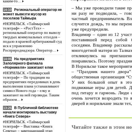
каким-то…
– Мы уже проводили такие пра
Региональный оператор не
14:10
ни разу не подводила, – гов
может вывезти мусор из
частный предприниматель Вл
поселков Таймыра
случится дождь, то мы перен
#НОРИЛЬСК. «Таймырский
телеграф» – «РостТех» –
уже предупредили.
региональный оператор по вывозу
Владимир – один из 12 участ
твердых коммунальных отходов –
поставившей перед собой 
подало в краевой арбитражный суд
соседями. Владимир рассказы
иск к управлению
многодетной матери из Тална
Росприроднадзора. Оператор…
откликнулись на приглаше
На предприятиях
14:05
понравилась. Поэтому праздни
Заполярного филиала
В Норильске такое мероприяти
«Норникеля» зажигают елки
– “Праздник нашего двора”
#НОРИЛЬСК. «Таймырский
общественная организация “С
телеграф» – По традиции на
У них большой опыт в этом
предприятиях-передовиках в день
выполнения плана устанавливают
подвижные игры для детей. Д
символ Нового года – елку и
под гитару и гармонь. Люди 
зажигают на ней гирлянды. Таким
очень хочется возродить то 
образом…
дверей и норильчане знали тех
В Публичной библиотеке
13:25
начали монтировать выставку
«Книга Севера»
#НОРИЛЬСК. «Таймырский
Читайте также в этом но
телеграф» – Выставка «Книга
Севера» – завершающий этап