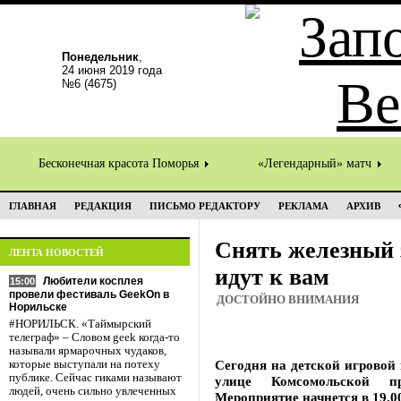
Понедельник
,
24 июня 2019 года
№6 (4675)
Бесконечная красота Поморья
«Легендарный» матч
ГЛАВНАЯ
РЕДАКЦИЯ
ПИСЬМО РЕДАКТОРУ
РЕКЛАМА
АРХИВ
Снять железный 
ЛЕНТА НОВОСТЕЙ
идут к вам
Любители косплея
15:00
провели фестиваль GeekOn в
ДОСТОЙНО ВНИМАНИЯ
Норильске
#НОРИЛЬСК. «Таймырский
телеграф» – Словом geek когда-то
называли ярмарочных чудаков,
Сегодня на детской игровой
которые выступали на потеху
публике. Сейчас гиками называют
улице Комсомольской п
людей, очень сильно увлеченных
Мероприятие начнется в 19.0