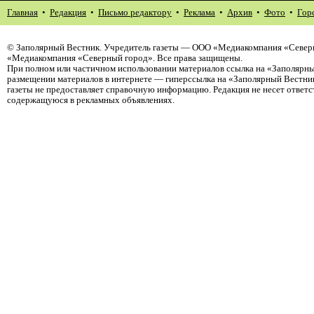
Главная
•
Редакция
•
Письмо редактору
•
Реклама
•
Архив
•
Фото
•
Гор
©
Заполярный Вестник
. Учредитель газеты — ООО «Медиакомпания «Северн
«Медиакомпания «Северный город». Все права защищены.
При полном или частичном использовании материалов ссылка на «Заполярны
размещении материалов в интернете — гиперссылка на «Заполярный Вестник
газеты не предоставляет справочную информацию. Редакция не несет ответ
содержащуюся в рекламных объявлениях.