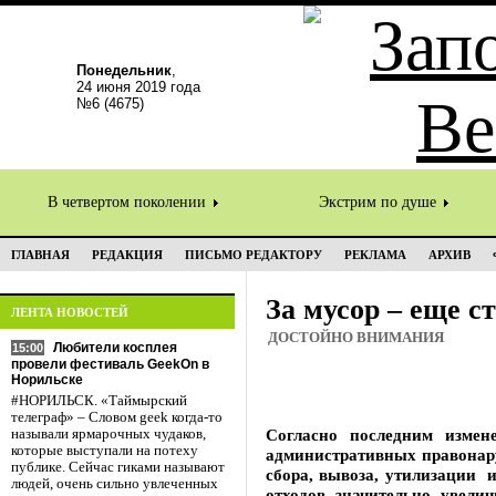
Понедельник
,
24 июня 2019 года
№6 (4675)
В четвертом поколении
Экстрим по душе
ГЛАВНАЯ
РЕДАКЦИЯ
ПИСЬМО РЕДАКТОРУ
РЕКЛАМА
АРХИВ
За мусор – еще с
ЛЕНТА НОВОСТЕЙ
ДОСТОЙНО ВНИМАНИЯ
Любители косплея
15:00
провели фестиваль GeekOn в
Норильске
#НОРИЛЬСК. «Таймырский
телеграф» – Словом geek когда-то
Согласно последним измен
называли ярмарочных чудаков,
которые выступали на потеху
административных правонар
публике. Сейчас гиками называют
сбора, вывоза, утилизации
людей, очень сильно увлеченных
отходов значительно увели