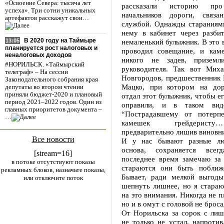
«Освоение Севера: тысяча лет
рассказали историю пр
успеха». Три сотни уникальных
начальников дороги, связ
артефактов расскажут свои…
службой. Однажды стараниями
нему в кабинет через разбит
В 2020 году на Таймыре
немаленький булыжник. В это в
13:05
планируется рост налоговых и
проводил совещание, и каме
неналоговых доходов
никого не задев, приземл
#НОРИЛЬСК. «Таймырский
руководителя. Так вот Мих
телеграф» – На сессии
Новгородов, предшественник 
Законодательного собрания края
Мацко, при котором на дор
депутаты во втором чтении
приняли бюджет-2020 и плановый
отдал этот булыжник, чтобы е
период 2021–2022 годов. Один из
оправили, и в таком вид
главных приоритетов документа –
“Пострадавшему от потерпе
…
камешек грейдеристу
предварительно лишив виновн
Все новости
И у нас бывают разные люд
основа, сохраняется всег
[stream=16]
последнее время замечаю за
в потоке отсутствуют показы
стараются они быть поближе
рекламных блоков, назначьте показы,
Бывает, ради мелкой выгод
или отключите поток
шепнуть лишнее, но я стараю
на это внимания. Никогда не п
но и в омут с головой не броса
От Норильска за сорок с лиш
не только не устал, напротив