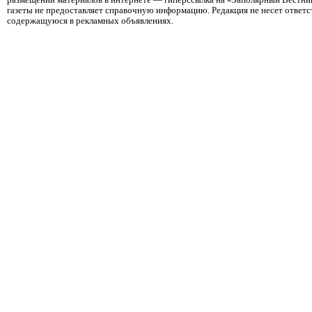
размещении материалов в интернете — гиперссылка на «Заполярный Вестник
газеты не предоставляет справочную информацию. Редакция не несет ответ
содержащуюся в рекламных объявлениях.