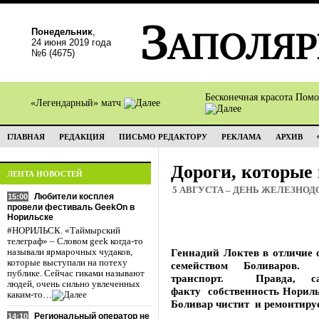
Понедельник
,
24 июня 2019 года
№6 (4675)
Бесконечная красота Пом
«Легендарный» матч
ГЛАВНАЯ
РЕДАКЦИЯ
ПИСЬМО РЕДАКТОРУ
РЕКЛАМА
АРХИВ
Дороги, которые
ЛЕНТА НОВОСТЕЙ
5 АВГУСТА – ДЕНЬ ЖЕЛЕЗНО
Любители косплея
15:00
провели фестиваль GeekOn в
Норильске
#НОРИЛЬСК. «Таймырский
телеграф» – Словом geek когда-то
Геннадий Локтев в отличие 
называли ярмарочных чудаков,
которые выступали на потеху
семейством Боливаро
публике. Сейчас гиками называют
транспорт. Правда, с
людей, очень сильно увлеченных
факту собственность Нориль
каким-то…
Боливар чистит и ремонтируе
Региональный оператор не
14:10