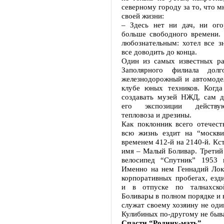
северному городу за то, что м
своей жизни:
– Здесь нет ни дач, ни ого
больше свободного времени. 
любознательным: хотел все зн
все доводить до конца.
Один из самых известных ра
Заполярного филиала дол
железнодорожный и автомоде
клубе юных техников. Когд
создавать музей НЖД, сам д
его экспозиции действ
тепловоза и дрезины.
Как поклонник всего отечест
всю жизнь ездит на “москви
временем 412-й на 2140-й. Кст
имя – Малый Боливар. Третий
велосипед “Спутник” 1953 
Именно на нем Геннадий Локт
корпоративных пробегах, езд
и в отпуске по талнахско
Боливары в полном порядке и 
служат своему хозяину не один
Кулибиных по-другому не быва
Спасти “Родину-мать”