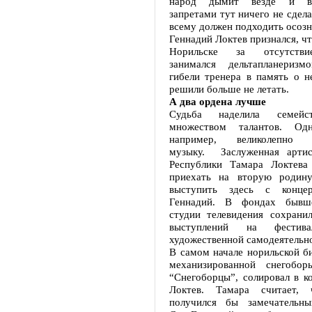
народ дымит везде и в
запретами тут ничего не сдела
всему должен подходить осозн
Геннадий Локтев признался, чт
Норильске за отсутстви
занимался дельтапланериз
гибели тренера в память о н
решили больше не летать.
А два ордена лучше
Судьба наделила семейс
множеством талантов. Од
например, великолепно
музыку. Заслуженная артис
Республики Тамара Локтева
приехать на вторую родину
выступить здесь с конце
Геннадий. В фондах бывш
студии телевидения сохранил
выступлений на фестива
художественной самодеятельн
В самом начале норильской б
механизированной снегоб
“Снегоборцы”, солировал в к
Локтев. Тамара считает,
получился бы замечательны