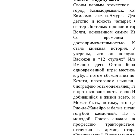
Своим первым отечеством Л
город Козьмодемьянск, х
Комсомольске-на-Амуре. Де
детство и юность четырех 
сестер Локтевых прошли в го
Волги, основанном самим И
Со временем о
достопримечательностью Ко
стала книжная история. 
уверены, что он послужи
Васюков в “12 стульях” Ил
Именно здесь Остап Бенд
одновременной игры местно
клубу, а потом сбежал вниз по
Кстати, плотогоном начинал
биографию козьмодемьянец Ге
в противоположность герою И
добившийся в жизни всего, и
Может быть, потому, что це
Рио-де-Жанейро и белые штан
голубой каемочкой. Не с
молодой Локтев сначала п
профессию тракториста-
отслужив в армии, отпра
“Родину-мать”. В прямом смыс