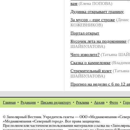
вам
(Елена ПОПОВА)
Дудинка открывает границу
За мусор – еще строже
(Денис
КОЖЕВНИКОВ)
Портал открыт
Кусочек лета на подоконнике
(
ШАЙБУЛАТОВА)
Чего изволите?
(Татьяна ША
Сказка о камнеломке
(Владим
Стремительный взлет
(Татьяна
ШАЙБУЛАТОВА)
Прогноз на неделю с 6 по 12 а
Главная
•
Редакция
•
Письмо редактору
•
Реклама
•
Архив
•
Фото
•
Гор
©
Заполярный Вестник
. Учредитель газеты — ООО «Медиакомпания «Северн
«Медиакомпания «Северный город». Все права защищены.
При полном или частичном использовании материалов ссылка на «Заполярны