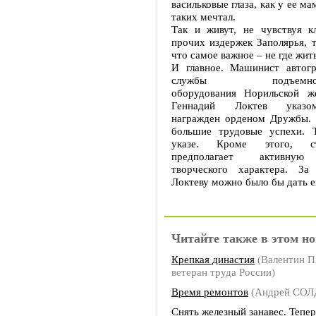
васильковые глаза, как у ее м
таких мечтал.
Так и живут, не чувствуя к
прочих издержек Заполярья, т
что самое важное – не где жить,
И главное. Машинист автогр
службы подъемно-тра
оборудования Норильской ж
Геннадий Локтев указо
награжден орденом Дружбы. 
большие трудовые успехи. 
указе. Кроме этого, с
предполагает активную 
творческого характера. За
Локтеву можно было бы дать е
Читайте также в этом но
Крепкая династия
(Валентин 
ветеран труда России)
Время ремонтов
(Андрей СО
Снять железный занавес. Тепер