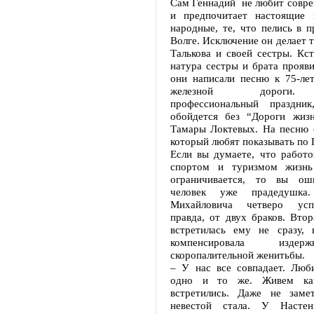
Сам Геннадий не любит совре
и предпочитает настоящие 
народные, те, что пелись в 
Волге. Исключение он делает т
Талькова и своей сестры. Кст
натура сестры и брата прояви
они написали песню к 75-ле
железной дороги.
профессиональный праздник
обойдется без “Дороги жиз
Тамары Локтевых. На песню с
который любят показывать по 
Если вы думаете, что работо
спортом и туризмом жизнь
ограничивается, то вы оши
человек уже прадедушка
Михайловича четверо усп
правда, от двух браков. Втор
встретилась ему не сразу, 
компенсировала изде
скоропалительной женитьбы.
– У нас все совпадает. Лю
одно и то же. Живем как
встретились. Даже не заме
невестой стала. У Насте