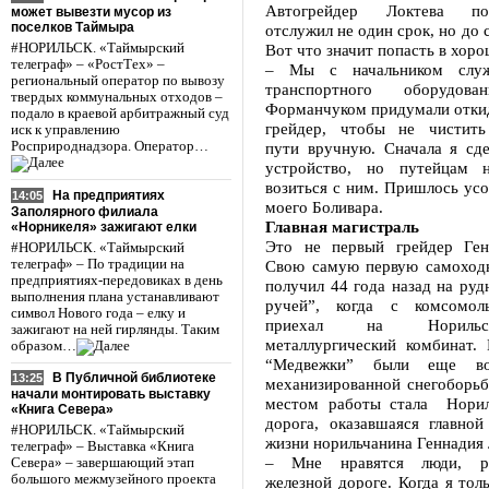
Автогрейдер Локтева п
может вывезти мусор из
поселков Таймыра
отслужил не один срок, но до 
#НОРИЛЬСК. «Таймырский
Вот что значит попасть в хоро
телеграф» – «РостТех» –
– Мы с начальником служ
региональный оператор по вывозу
транспортного оборудова
твердых коммунальных отходов –
Форманчуком придумали откид
подало в краевой арбитражный суд
грейдер, чтобы не чистить
иск к управлению
Росприроднадзора. Оператор…
пути вручную. Сначала я сде
устройство, но путейцам н
возиться с ним. Пришлось ус
На предприятиях
14:05
моего Боливара.
Заполярного филиала
Главная магистраль
«Норникеля» зажигают елки
Это не первый грейдер Ген
#НОРИЛЬСК. «Таймырский
телеграф» – По традиции на
Свою самую первую самоход
предприятиях-передовиках в день
получил 44 года назад на ру
выполнения плана устанавливают
ручей”, когда с комсомоль
символ Нового года – елку и
приехал на Норильс
зажигают на ней гирлянды. Таким
металлургический комбинат. 
образом…
“Медвежки” были еще в
В Публичной библиотеке
13:25
механизированной снегобор
начали монтировать выставку
местом работы стала Норил
«Книга Севера»
дорога, оказавшаяся главной
#НОРИЛЬСК. «Таймырский
жизни норильчанина Геннадия 
телеграф» – Выставка «Книга
– Мне нравятся люди, р
Севера» – завершающий этап
большого межмузейного проекта
железной дороге. Когда я тол