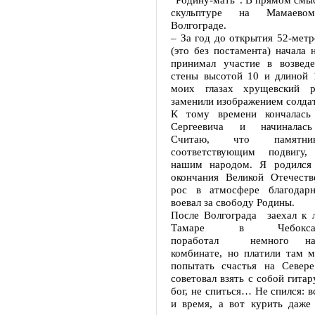
скульптуре на Мамаево
Волгограде.
– За год до открытия 52-метр
(это без постамента) начала
принимал участие в возвед
стены высотой 10 и длиной 
моих глазах хрущевский 
заменили изображением солдат
К тому времени кончалась
Сергеевича и начиналась
Считаю, что памятни
соответствующим подвигу,
нашим народом. Я родился 
окончания Великой Отечест
рос в атмосфере благодарн
воевал за свободу Родины.
После Волгограда заехал к 
Тамаре в Чебокс
поработал немного на 
комбинате, но платили там м
попытать счастья на Север
советовал взять с собой гитар
бог, не спиться… Не спился: в
и время, а вот курить даже 