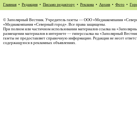
Главная
•
Редакция
•
Письмо редактору
•
Реклама
•
Архив
•
Фото
•
Гор
©
Заполярный Вестник
. Учредитель газеты — ООО «Медиакомпания «Северн
«Медиакомпания «Северный город». Все права защищены.
При полном или частичном использовании материалов ссылка на «Заполярны
размещении материалов в интернете — гиперссылка на «Заполярный Вестник
газеты не предоставляет справочную информацию. Редакция не несет ответ
содержащуюся в рекламных объявлениях.