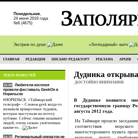
Понедельник
,
24 июня 2019 года
№6 (4675)
Экстрим по душе
«Легендарный» матч
ГЛАВНАЯ
РЕДАКЦИЯ
ПИСЬМО РЕДАКТОРУ
РЕКЛАМА
АРХИВ
Дудинка открыва
ЛЕНТА НОВОСТЕЙ
ДОСТОЙНО ВНИМАНИЯ
Любители косплея
15:00
провели фестиваль GeekOn в
Норильске
В Дудинке появится мно
#НОРИЛЬСК. «Таймырский
телеграф» – Словом geek когда-то
государственную границу Р
называли ярмарочных чудаков,
августа 2012 года.
которые выступали на потеху
публике. Сейчас гиками называют
На Таймыре прошло заседание
людей, очень сильно увлеченных
соответствия морского
каким-то…
многостороннего пункта проп
Региональный оператор не
морском порту требовани
14:10