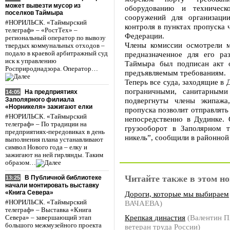
может вывезти мусор из
оборудованию и техничес
поселков Таймыра
сооружений для организаци
#НОРИЛЬСК. «Таймырский
контроля в пунктах пропуска 
телеграф» – «РостТех» –
Федерации.
региональный оператор по вывозу
Члены комиссии осмотрели м
твердых коммунальных отходов –
подало в краевой арбитражный суд
предназначенное для его ра
иск к управлению
Таймыра был подписан акт о
Росприроднадзора. Оператор…
предъявляемым требованиям.
Теперь все суда, заходящие в 
пограничными, санитарным
На предприятиях
14:05
Заполярного филиала
подвергнуты члены экипажа
«Норникеля» зажигают елки
пропуска позволит отправлять 
#НОРИЛЬСК. «Таймырский
непосредственно в Дудинке. 
телеграф» – По традиции на
грузооборот в Заполярном 
предприятиях-передовиках в день
никель”, сообщили в районной
выполнения плана устанавливают
символ Нового года – елку и
зажигают на ней гирлянды. Таким
образом…
Читайте также в этом но
В Публичной библиотеке
13:25
начали монтировать выставку
«Книга Севера»
Дороги, которые мы выбираем
ВАЧАЕВА)
#НОРИЛЬСК. «Таймырский
телеграф» – Выставка «Книга
Крепкая династия
(Валентин 
Севера» – завершающий этап
большого межмузейного проекта
ветеран труда России)