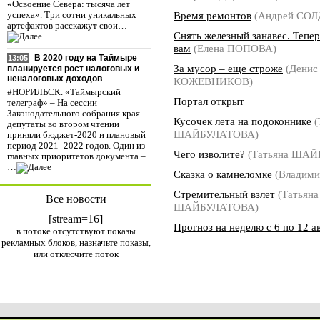
«Освоение Севера: тысяча лет
Время ремонтов
(Андрей СО
успеха». Три сотни уникальных
артефактов расскажут свои…
Снять железный занавес. Тепер
вам
(Елена ПОПОВА)
В 2020 году на Таймыре
13:05
За мусор – еще строже
(Денис
планируется рост налоговых и
неналоговых доходов
КОЖЕВНИКОВ)
#НОРИЛЬСК. «Таймырский
Портал открыт
телеграф» – На сессии
Законодательного собрания края
Кусочек лета на подоконнике
(
депутаты во втором чтении
ШАЙБУЛАТОВА)
приняли бюджет-2020 и плановый
период 2021–2022 годов. Один из
Чего изволите?
(Татьяна ША
главных приоритетов документа –
…
Сказка о камнеломке
(Владим
Стремительный взлет
(Татьяна
Все новости
ШАЙБУЛАТОВА)
[stream=16]
Прогноз на неделю с 6 по 12 а
в потоке отсутствуют показы
рекламных блоков, назначьте показы,
или отключите поток