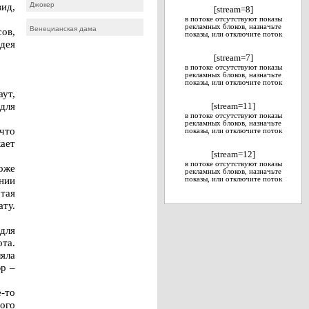
ид,
Джокер
[stream=8]
в потоке отсутствуют показы
рекламных блоков, назначьте
Венецианская дама
сов,
показы, или отключите поток
дея
[stream=7]
в потоке отсутствуют показы
рекламных блоков, назначьте
показы, или отключите поток
ут,
 для
[stream=11]
в потоке отсутствуют показы
рекламных блоков, назначьте
что
показы, или отключите поток
кает
[stream=12]
в потоке отсутствуют показы
оже
рекламных блоков, назначьте
нии
показы, или отключите поток
отая
ату.
для
ота.
яла
юр –
-то
ого