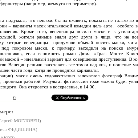
 фурнитуры (например, жемчуга по периметру).
га подумала, что неплохо бы их оживить, показать не только во 
 они – варианты масок итальянской комедии дель арте, особого 
ставления. Кроме того, венецианцы носили маски и в утилитар
ольшой, жители раньше знали друг друга в лицо, что не все
ому хитрые венецианцы придумали обычай носить маски, чита
ы под покровом маски, к примеру, выходили на поиски амур
ышленников, если вспомнить роман Дюма «Граф Монте Крист
ой маской – идеальный вариант для совершения преступления. В к
ство Венеции решило расставить все точки над «и», и ношение ма
шей части года, когда не проводятся карнавалы.
рации) масок очень художественно запечатлел фотограф Влади
, проникся работой. Результат фотосессии тоже можно будет увид
оцкого. Она откроется в воскресенье, в 14.00.
0
мере:
Сергей МОГЛОВЕЦ)
риса ФЕДИШИНА)
ДАКОВ)