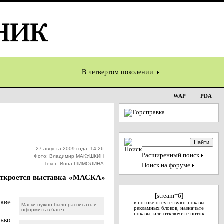
В четвертом поколении
WAP
PDA
27 августа 2009 года, 14:26
Расширенный поиск
Фото: Владимир МАКУШКИН
Текст: Инна ШИМОЛИНА
Поиск на форуме
о откроется выставка «МАСКА»
[stream=6]
кве
в потоке отсутствуют показы
Маски нужно было расписать и
рекламных блоков, назначьте
оформить в багет
показы, или отключите поток
лько