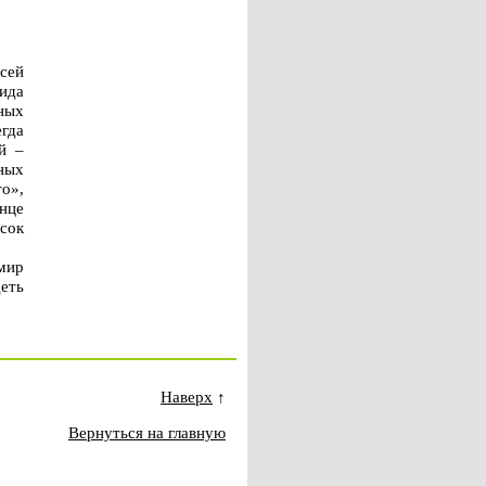
всей
вида
ных
гда
й –
ных
о»,
онце
сок
мир
еть
Наверх
↑
Вернуться на главную