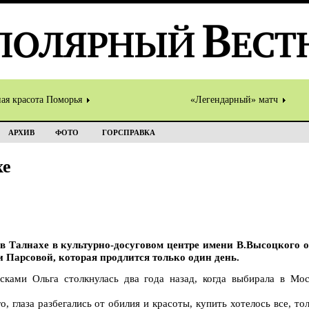
ная красота Поморья
«Легендарный» матч
АРХИВ
ФОТО
ГОРСПРАВКА
хе
, в Талнахе в культурно-досуговом центре имени В.Высоцког
 Парсовой, которая продлится только один день.
ками Ольга столкнулась два года назад, когда выбирала в Мос
, глаза разбегались от обилия и красоты, купить хотелось все, то