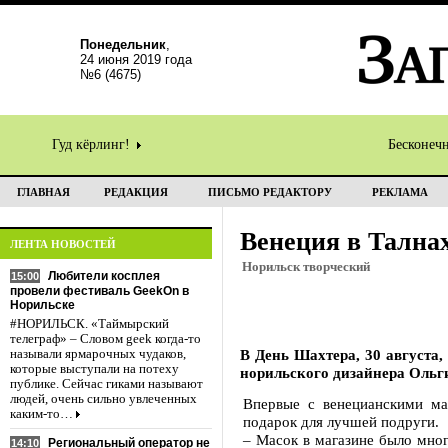
Понедельник
,
24 июня 2019 года
№6 (4675)
Гуд кёрлинг!
Бесконеч
ГЛАВНАЯ
РЕДАКЦИЯ
ПИСЬМО РЕДАКТОРУ
РЕКЛАМА
Венеция в Тална
ЛЕНТА НОВОСТЕЙ
Норильск творческий
Любители косплея
15:00
провели фестиваль GeekOn в
Норильске
#НОРИЛЬСК. «Таймырский
телеграф» – Словом geek когда-то
В День Шахтера, 30 августа
называли ярмарочных чудаков,
которые выступали на потеху
норильского дизайнера Ольги
публике. Сейчас гиками называют
людей, очень сильно увлеченных
Впервые с венецианскими мас
каким-то…
подарок для лучшей подруги.
– Масок в магазине было много
Региональный оператор не
14:10