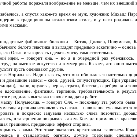
учной работы поражали воображение не меньше, чем их внешний в
забылось, а спустя какое-то время ее муж, художник Михаил Пар
ццерии в традиционном итальянском стиле, и у него родилась и
кими масками.
тандартные фабричные болванки – Котик, Джокер, Полумесяц, Ба
бычного белого пластика и выглядят предельно аскетично – основа
гда-то Ольга и загорелась сделать маску самостоятельно.
кой идеи, – говорит она, – но я в очередной раз убеждаюсь, 
 труд на высокое искусство и коммерцию. Бывает, что одно выте
зультат пусть оценивают другие.
 в Норильске. Надо сказать, что она обошлась значительно дор
и и домашние запасы – свои, друзей, сочувствующих. При украше
модан), ткани, кружева, перья, стразы, блестки, серебряная и зол
е вдохновение, фантазия, терпение, требовательность к результ
итоге родилась выставка из восемнадцати работ.
 маску Полумесяца, – говорит Оля, – поскольку эта работа была 
умесяца я решила использовать паталь – наложение сусального зол
овать в покраске: задувала несколько слоев позолоты, добавл
валась, в завершении покрывала лаком. Кое-где применялся кракел
ющая трещинки, придающие эффект старины.
ормить в рамы. Это тоже оказалось креативным занятием. Какие
елись в стандартных багетах, другие требовали специальн