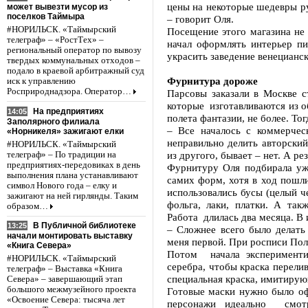
цены на некоторые шедевры р
может вывезти мусор из
поселков Таймыра
– говорит Оля.
#НОРИЛЬСК. «Таймырский
Посещение этого магазина не 
телеграф» – «РостТех» –
начал оформлять интерьер пи
региональный оператор по вывозу
украсить заведение венецианс
твердых коммунальных отходов –
подало в краевой арбитражный суд
Фурнитура дороже
иск к управлению
Росприроднадзора. Оператор…
Парсовы заказали в Москве с
которые изготавливаются из о
На предприятиях
14:05
полета фантазии, не более. То
Заполярного филиала
– Все началось с коммерчес
«Норникеля» зажигают елки
неправильно делить авторский
#НОРИЛЬСК. «Таймырский
из другого, бывает – нет. А ре
телеграф» – По традиции на
предприятиях-передовиках в день
Фурнитуру Оля подбирала уже
выполнения плана устанавливают
самих форм, хотя в ход пошл
символ Нового года – елку и
использовались бусы (целый че
зажигают на ней гирлянды. Таким
фольга, лаки, платки. А такж
образом…
Работа длилась два месяца. В 
В Публичной библиотеке
13:25
– Сложнее всего было делать
начали монтировать выставку
меня первой. При росписи Пол
«Книга Севера»
Потом начала экспериментир
#НОРИЛЬСК. «Таймырский
серебра, чтобы краска перели
телеграф» – Выставка «Книга
специальная краска, имитиру
Севера» – завершающий этап
большого межмузейного проекта
Готовые маски нужно было оф
«Освоение Севера: тысяча лет
персонажи идеально смотр