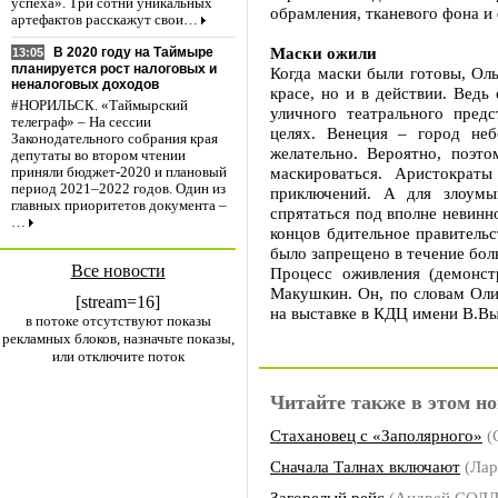
успеха». Три сотни уникальных
обрамления, тканевого фона и
артефактов расскажут свои…
Маски ожили
В 2020 году на Таймыре
13:05
планируется рост налоговых и
Когда маски были готовы, Оль
неналоговых доходов
красе, но и в действии. Ведь
#НОРИЛЬСК. «Таймырский
уличного театрального пред
телеграф» – На сессии
целях. Венеция – город неб
Законодательного собрания края
желательно. Вероятно, поэт
депутаты во втором чтении
маскироваться. Аристократ
приняли бюджет-2020 и плановый
период 2021–2022 годов. Один из
приключений. А для злоум
главных приоритетов документа –
спрятаться под вполне невинн
…
концов бдительное правитель
было запрещено в течение боль
Все новости
Процесс оживления (демонст
Макушкин. Он, по словам Оли
[stream=16]
на выставке в КДЦ имени В.Выс
в потоке отсутствуют показы
рекламных блоков, назначьте показы,
или отключите поток
Читайте также в этом но
Стахановец с «Заполярного»
(
Сначала Талнах включают
(Ла
Загорелый рейс
(Андрей СОЛ