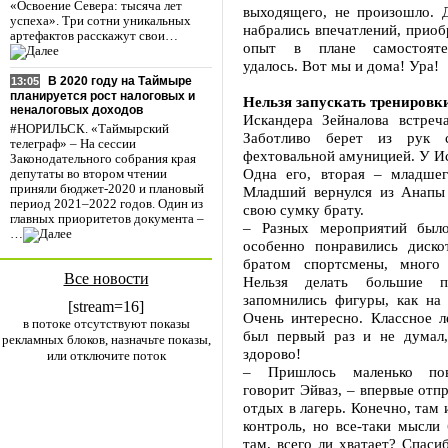
«Освоение Севера: тысяча лет
выходящего, не произошло. Д
успеха». Три сотни уникальных
набрались впечатлений, прио
артефактов расскажут свои…
опыт в плане самостояте
удалось. Вот мы и дома! Ура!
В 2020 году на Таймыре
13:05
планируется рост налоговых и
Нельзя запускать тренировк
неналоговых доходов
Искандера Зейналова встреча
#НОРИЛЬСК. «Таймырский
Заботливо берет из рук 
телеграф» – На сессии
фехтовальной амуницией. У Ис
Законодательного собрания края
Одна его, вторая – младшег
депутаты во втором чтении
приняли бюджет-2020 и плановый
Младший вернулся из Анапы 
период 2021–2022 годов. Один из
свою сумку брату.
главных приоритетов документа –
– Разных мероприятий было
…
особенно понравились диск
братом спортсмены, много 
Все новости
Нельзя делать большие п
запомнились фигуры, как на 
[stream=16]
Очень интересно. Классное л
в потоке отсутствуют показы
был первый раз и не думал,
рекламных блоков, назначьте показы,
здорово!
или отключите поток
– Пришлось маленько пов
говорит Эйваз, – впервые отпр
отдых в лагерь. Конечно, там 
контроль, но все-таки мысли
там, всего ли хватает? Спаси