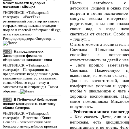
Шесть автобусов с 
может вывезти мусор из
поселков Таймыра
детскими лицами в окнах под
#НОРИЛЬСК. «Таймырский
встречи в точно назначенное
телеграф» – «РостТех» –
минуты весьма интересно
региональный оператор по вывозу
родителями, когда они снача
твердых коммунальных отходов –
своих чад, а когда нахо
подало в краевой арбитражный суд
светиться от счастья. Особо 
иск к управлению
Росприроднадзора. Оператор…
– плачут…
С этого момента воспитатель 
Светлана Шалыгина мож
На предприятиях
14:05
спокойно: с появление
Заполярного филиала
ответственность за детей с нее
«Норникеля» зажигают елки
– Лето прошло замечатель
#НОРИЛЬСК. «Таймырский
телеграф» – По традиции на
Светлана. Намеченную 
предприятиях-передовиках в день
выполнили, и, можно сказать,
выполнения плана устанавливают
Для нас, воспитателей, гла
символ Нового года – елку и
комфортные условия и здоро
зажигают на ней гирлянды. Таким
чтобы у школьников о лете о
образом…
хорошие воспоминания. Над
В Публичной библиотеке
13:25
моим помощником Михаило
начали монтировать выставку
получилось.
«Книга Севера»
– Ребятишки много хлопот д
#НОРИЛЬСК. «Таймырский
– Как сказать. Дети, они и 
телеграф» – Выставка «Книга
непоседы, есть дисциплини
Севера» – завершающий этап
большого межмузейного проекта
воспитанные и не очень. Чего-