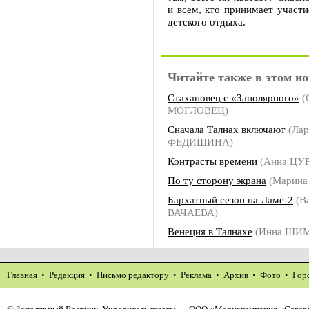
и всем, кто принимает участи
детского отдыха.
Читайте также в этом но
Стахановец с «Заполярного»
(
МОГЛОВЕЦ)
Сначала Талнах включают
(Лар
ФЕДИШИНА)
Контрасты времени
(Анна ЦУ
По ту сторону экрана
(Марин
Бархатный сезон на Ламе-2
(В
ВАЧАЕВА)
Венеция в Талнахе
(Инна ШИ
Главная
•
Редакция
•
Письмо редактору
•
Реклама
•
Архив
•
Фото
•
Гор