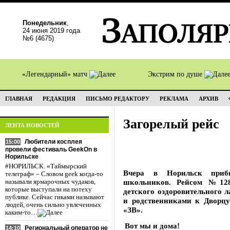
Понедельник
,
24 июня 2019 года
№6 (4675)
«Легендарный» матч
Экстрим по душе
ГЛАВНАЯ
РЕДАКЦИЯ
ПИСЬМО РЕДАКТОРУ
РЕКЛАМА
АРХИВ
Загорелый рейс
ЛЕНТА НОВОСТЕЙ
Любители косплея
15:00
провели фестиваль GeekOn в
Норильске
#НОРИЛЬСК. «Таймырский
Вчера в Норильск прибы
телеграф» – Словом geek когда-то
школьников. Рейсом №128
называли ярмарочных чудаков,
которые выступали на потеху
детского оздоровительного л
публике. Сейчас гиками называют
и родственниками к Дворцу
людей, очень сильно увлеченных
«ЗВ».
каким-то…
Вот мы и дома!
Региональный оператор не
14:10