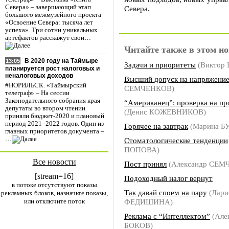
Севера» – завершающий этап
Севера.
большого межмузейного проекта
«Освоение Севера: тысяча лет
успеха». Три сотни уникальных
артефактов расскажут свои…
Читайте также в этом но
В 2020 году на Таймыре
13:05
Задачи и приоритеты
(Виктор
планируется рост налоговых и
неналоговых доходов
Высший допуск на напряжени
#НОРИЛЬСК. «Таймырский
СЕМЧЕНКОВ)
телеграф» – На сессии
Законодательного собрания края
“Американец”: проверка на пр
депутаты во втором чтении
(Денис КОЖЕВНИКОВ)
приняли бюджет-2020 и плановый
период 2021–2022 годов. Один из
Горячее на завтрак
(Марина 
главных приоритетов документа –
…
Стоматологические тенденции
ПОПОВА)
Все новости
Пост принял
(Александр СЕМ
[stream=16]
Подоходный налог вернут
в потоке отсутствуют показы
Так давай споем на пару
(Лари
рекламных блоков, назначьте показы,
или отключите поток
ФЕДИШИНА)
Реклама с “Интеллектом”
(Але
БОКОВ)