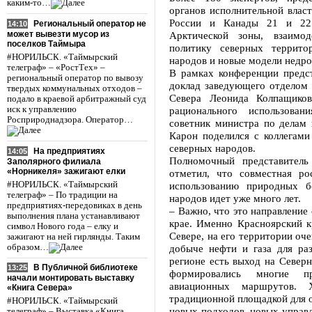
каким-то…
органов исполнительной власт
России и Канады 21 и 22 
Региональный оператор не
14:10
может вывезти мусор из
Арктической зоны, взаимод
поселков Таймыра
политику северных террито
#НОРИЛЬСК. «Таймырский
народов и новые модели недро
телеграф» – «РостТех» –
В рамках конференции предст
региональный оператор по вывозу
доклад заведующего отделом
твердых коммунальных отходов –
Севера Леонида Колпащико
подало в краевой арбитражный суд
иск к управлению
рационального использован
Росприроднадзора. Оператор…
советник министра по делам
Карон поделился с коллегам
северных народов.
На предприятиях
14:05
Полномочный представитель
Заполярного филиала
«Норникеля» зажигают елки
отметил, что совместная ро
#НОРИЛЬСК. «Таймырский
использованию природных б
телеграф» – По традиции на
народов идет уже много лет.
предприятиях-передовиках в день
– Важно, что это направление
выполнения плана устанавливают
крае. Именно Красноярский 
символ Нового года – елку и
Севере, на его территории оч
зажигают на ней гирлянды. Таким
образом…
добыче нефти и газа для ра
регионе есть выход на Север
В Публичной библиотеке
13:25
формировались многие п
начали монтировать выставку
авиационных маршрутов. 
«Книга Севера»
традиционной площадкой для 
#НОРИЛЬСК. «Таймырский
новых подходов, новых управл
телеграф» – Выставка «Книга