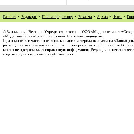
Главная
•
Редакция
•
Письмо редактору
•
Реклама
•
Архив
•
Фото
•
Гор
©
Заполярный Вестник
. Учредитель газеты — ООО «Медиакомпания «Северн
«Медиакомпания «Северный город». Все права защищены.
При полном или частичном использовании материалов ссылка на «Заполярны
размещении материалов в интернете — гиперссылка на «Заполярный Вестник
газеты не предоставляет справочную информацию. Редакция не несет ответ
содержащуюся в рекламных объявлениях.