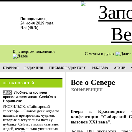
Понедельник
,
24 июня 2019 года
№6 (4675)
В четвертом поколении
С мечом в руках
ГЛАВНАЯ
РЕДАКЦИЯ
ПИСЬМО РЕДАКТОРУ
РЕКЛАМА
АРХИВ
Все о Севере
ЛЕНТА НОВОСТЕЙ
КОНФЕРЕНЦИИ
Любители косплея
15:00
провели фестиваль GeekOn в
Норильске
#НОРИЛЬСК. «Таймырский
Вчера в Красноярске с
телеграф» – Словом geek когда-то
называли ярмарочных чудаков,
конференции “Сибирский С
которые выступали на потеху
вызовов XXI века”.
публике. Сейчас гиками называют
людей, очень сильно увлеченных
Более 180 экспертов, пред