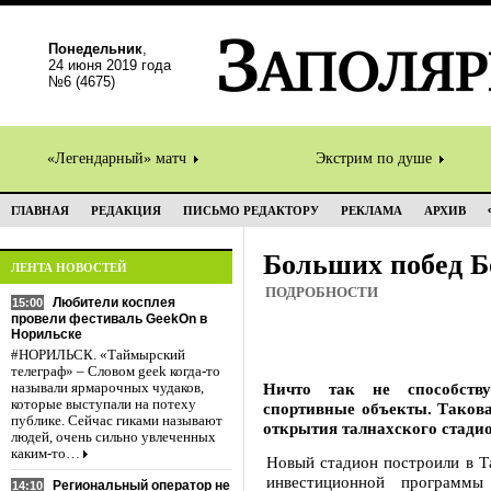
Понедельник
,
24 июня 2019 года
№6 (4675)
«Легендарный» матч
Экстрим по душе
ГЛАВНАЯ
РЕДАКЦИЯ
ПИСЬМО РЕДАКТОРУ
РЕКЛАМА
АРХИВ
Больших побед 
ЛЕНТА НОВОСТЕЙ
ПОДРОБНОСТИ
Любители косплея
15:00
провели фестиваль GeekOn в
Норильске
#НОРИЛЬСК. «Таймырский
телеграф» – Словом geek когда-то
Ничто так не способств
называли ярмарочных чудаков,
которые выступали на потеху
спортивные объекты. Такова
публике. Сейчас гиками называют
открытия талнахского стад
людей, очень сильно увлеченных
каким-то…
Новый стадион построили в Т
инвестиционной программы 
Региональный оператор не
14:10