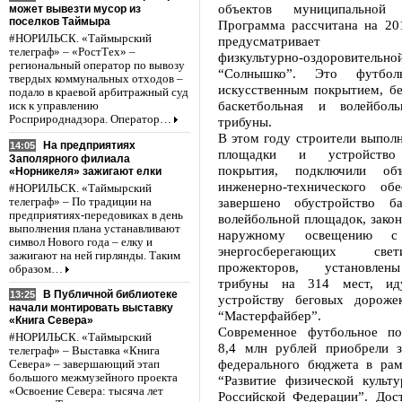
объектов муниципальной с
может вывезти мусор из
поселков Таймыра
Программа рассчитана на 20
#НОРИЛЬСК. «Таймырский
предусматривает рек
телеграф» – «РостТех» –
физкультурно-оздоровительно
региональный оператор по вывозу
“Солнышко”. Это футбо
твердых коммунальных отходов –
искусственным покрытием, бе
подало в краевой арбитражный суд
баскетбольная и волейболь
иск к управлению
Росприроднадзора. Оператор…
трибуны.
В этом году строители выпол
На предприятиях
14:05
площадки и устройство 
Заполярного филиала
покрытия, подключили об
«Норникеля» зажигают елки
инженерно-технического об
#НОРИЛЬСК. «Таймырский
завершено обустройство ба
телеграф» – По традиции на
предприятиях-передовиках в день
волейбольной площадок, зако
выполнения плана устанавливают
наружному освещению с
символ Нового года – елку и
энергосберегающих све
зажигают на ней гирлянды. Таким
прожекторов, установлен
образом…
трибуны на 314 мест, ид
В Публичной библиотеке
13:25
устройству беговых дороже
начали монтировать выставку
“Мастерфайбер”.
«Книга Севера»
Современное футбольное по
#НОРИЛЬСК. «Таймырский
8,4 млн рублей приобрели з
телеграф» – Выставка «Книга
федерального бюджета в ра
Севера» – завершающий этап
большого межмузейного проекта
“Развитие физической культ
«Освоение Севера: тысяча лет
Российской Федерации”. Дост