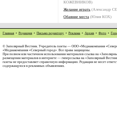
КОЖЕВНИКОВ)
Желание играть
(Александр 
Обаяние места
(Юлия КОХ)
Главная
•
Редакция
•
Письмо редактору
•
Реклама
•
Архив
•
Фото
•
Гор
©
Заполярный Вестник
. Учредитель газеты — ООО «Медиакомпания «Северн
«Медиакомпания «Северный город». Все права защищены.
При полном или частичном использовании материалов ссылка на «Заполярны
размещении материалов в интернете — гиперссылка на «Заполярный Вестник
газеты не предоставляет справочную информацию. Редакция не несет ответ
содержащуюся в рекламных объявлениях.