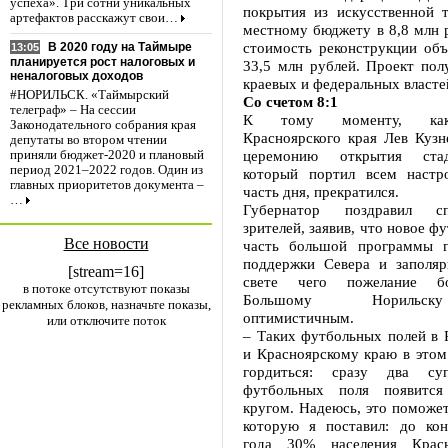
успеха». Три сотни уникальных
покрытия из искусственной 
артефактов расскажут свои…
местному бюджету в 8,8 млн 
стоимость реконструкции объ
В 2020 году на Таймыре
13:05
планируется рост налоговых и
33,5 млн рублей. Проект пол
неналоговых доходов
краевых и федеральных власте
#НОРИЛЬСК. «Таймырский
Со счетом 8:1
телеграф» – На сессии
К тому моменту, как
Законодательного собрания края
Красноярского края Лев Кузн
депутаты во втором чтении
церемонию открытия стад
приняли бюджет-2020 и плановый
период 2021–2022 годов. Один из
который портил всем настр
главных приоритетов документа –
часть дня, прекратился.
…
Губернатор поздравил с
зрителей, заявив, что новое ф
Все новости
часть большой программы г
поддержки Севера и заполяр
[stream=16]
свете чего пожелание б
в потоке отсутствуют показы
Большому Норильск
рекламных блоков, назначьте показы,
оптимистичным.
или отключите поток
– Таких футбольных полей в 
и Красноярскому краю в этом
гордиться: сразу два суп
футбольных поля появитс
кругом. Надеюсь, это поможет
которую я поставил: до ко
года 30% населения Красн