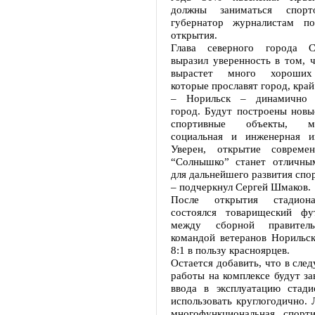
должны заниматься спорт
губернатор журналистам по
открытия.
Глава северного города 
выразил уверенность в том, 
вырастет много хороших 
которые прославят город, край
– Норильск – динамично 
город. Будут построены новы
спортивные объекты, мод
социальная и инженерная и
Уверен, открытие современ
“Солнышко” станет отличны
для дальнейшего развития спор
– подчеркнул Сергей Шмаков.
После открытия стадион
состоялся товарищеский фу
между сборной правител
командой ветеранов Норильск
8:1 в пользу красноярцев.
Остается добавить, что в сле
работы на комплексе будут з
ввода в эксплуатацию стади
использовать круглогодично. 
многофункциональная спорт