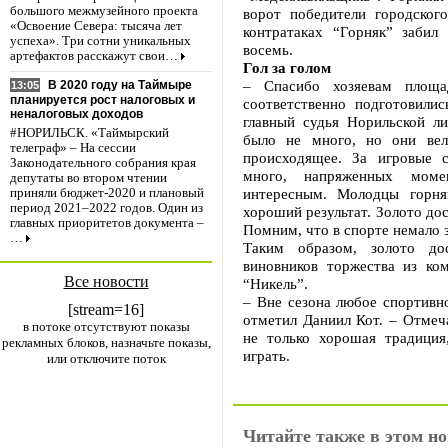
большого межмузейного проекта
ворот победители городског
«Освоение Севера: тысяча лет
контратаках “Горняк” забил
успеха». Три сотни уникальных
восемь.
артефактов расскажут свои…
Гол за голом
– Спасибо хозяевам площа
В 2020 году на Таймыре
13:05
планируется рост налоговых и
соответственно подготовилис
неналоговых доходов
главный судья Норильской л
#НОРИЛЬСК. «Таймырский
было не много, но они вел
телеграф» – На сессии
происходящее. За игровые 
Законодательного собрания края
много, напряженных моме
депутаты во втором чтении
интересным. Молодцы горня
приняли бюджет-2020 и плановый
период 2021–2022 годов. Один из
хороший результат. Золото дос
главных приоритетов документа –
Помним, что в спорте немало з
…
Таким образом, золото до
виновников торжества из ком
Все новости
“Никель”.
– Вне сезона любое спортивн
[stream=16]
отметил Даниил Кот. – Отмеч
в потоке отсутствуют показы
не только хорошая традиция
рекламных блоков, назначьте показы,
играть.
или отключите поток
Читайте также в этом но