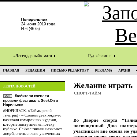
Понедельник
,
24 июня 2019 года
№6 (4675)
«Легендарный» матч
Гуд кёрлинг!
ГЛАВНАЯ
РЕДАКЦИЯ
ПИСЬМО РЕДАКТОРУ
РЕКЛАМА
АРХИВ
Желание играть
ЛЕНТА НОВОСТЕЙ
СПОРТ-ТАЙМ
Любители косплея
15:00
провели фестиваль GeekOn в
Норильске
#НОРИЛЬСК. «Таймырский
телеграф» – Словом geek когда-то
Во Дворце спорта “Тална
называли ярмарочных чудаков,
которые выступали на потеху
посвященный Дню шахтера
публике. Сейчас гиками называют
участникам вне сезона не у
людей, очень сильно увлеченных
отстояли право своих колле