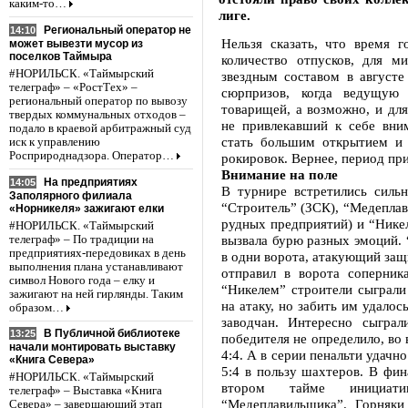
каким-то…
лиге.
Региональный оператор не
14:10
Нельзя сказать, что время г
может вывезти мусор из
поселков Таймыра
количество отпусков, для м
#НОРИЛЬСК. «Таймырский
звездным составом в август
телеграф» – «РостТех» –
сюрпризов, когда ведущую
региональный оператор по вывозу
товарищей, а возможно, и для
твердых коммунальных отходов –
не привлекавший к себе вни
подало в краевой арбитражный суд
стать большим открытием и 
иск к управлению
Росприроднадзора. Оператор…
рокировок. Вернее, период п
Внимание на поле
На предприятиях
14:05
В турнире встретились сил
Заполярного филиала
“Строитель” (ЗСК), “Медеплав
«Норникеля» зажигают елки
рудных предприятий) и “Никел
#НОРИЛЬСК. «Таймырский
вызвала бурю разных эмоций.
телеграф» – По традиции на
предприятиях-передовиках в день
в одни ворота, атакующий защ
выполнения плана устанавливают
отправил в ворота соперник
символ Нового года – елку и
“Никелем” строители сыграли 
зажигают на ней гирлянды. Таким
на атаку, но забить им удалос
образом…
заводчан. Интересно сыгра
В Публичной библиотеке
13:25
победителя не определило, во
начали монтировать выставку
4:4. А в серии пенальти удачн
«Книга Севера»
5:4 в пользу шахтеров. В фин
#НОРИЛЬСК. «Таймырский
втором тайме инициат
телеграф» – Выставка «Книга
“Медеплавильщика”. Горняки
Севера» – завершающий этап