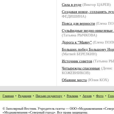
Сила в руде
(Виктор ЦАРЕВ)
Создавая новое, сохранять лу
ФЕДИШИНА)
Пояса для верности
(Елена П
Сульфидные медно-никелевые
(Татьяна РЫЧКОВА)
Дорога к “Маяку”
(Елена ПОП
Больших побед Большому Нор
(Матвей БЕРЕЗКИН)
Источник советов
(Татьяна Р
Четырежды спасенные
(Денис
КОЖЕВНИКОВ)
Обаяние места
(Юлия КОХ)
Главная
•
Редакция
•
Письмо редактору
•
Реклама
•
Архив
•
Фото
•
Гор
©
Заполярный Вестник
. Учредитель газеты — ООО «Медиакомпания «Северн
«Медиакомпания «Северный город». Все права защищены.