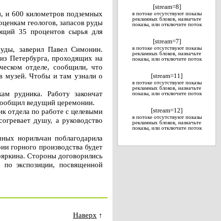
[stream=8]
и, и 600 километров подземных
в потоке отсутствуют показы
рекламных блоков, назначьте
оценкам геологов, запасов руды
показы, или отключите поток
ющий 35 процентов сырья для
[stream=7]
руды, заверил Павел Симонин.
в потоке отсутствуют показы
рекламных блоков, назначьте
 из Петербурга, проходящих на
показы, или отключите поток
еском отделе, сообщили, что
в музей. Чтобы и там узнали о
[stream=11]
в потоке отсутствуют показы
рекламных блоков, назначьте
ам рудника. Работу закончат
показы, или отключите поток
 сообщил ведущий церемонии.
ик отдела по работе с целевыми
[stream=12]
в потоке отсутствуют показы
огревает душу, а руководство
рекламных блоков, назначьте
показы, или отключите поток
шных норильчан поблагодарила
рии горного производства будет
ояркина. Стороны договорились
я по экспозиции, посвященной
Наверх
↑