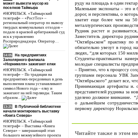
руду на площадь в один гекта
может вывезти мусор из
поселков Таймыра
Маленькие экспонаты – это и 
#НОРИЛЬСК. «Таймырский
дорог, и перспективы, о котор
телеграф» – «РостТех» –
хватит еще более чем на 50
региональный оператор по вывозу
металлургических производств
твердых коммунальных отходов –
Рудник растет и развивается
подало в краевой арбитражный суд
Заместитель директора рудни
иск к управлению
Росприроднадзора. Оператор…
“Октябрьском” практику по 
обязательно увезут в город н
людях, “для которых 150 милл
На предприятиях
14:05
Студенты-практиканты намер
Заполярного филиала
молодые специалисты предпри
«Норникеля» зажигают елки
– Приятно, что к процессу сох
#НОРИЛЬСК. «Таймырский
телеграф» – По традиции на
группами персонала УВК Зап
предприятиях-передовиках в день
“Октябрьского” делает все, чт
выполнения плана устанавливают
Принимающая артефакты и. о
символ Нового года – елку и
представителей рудника за нов
зажигают на ней гирлянды. Таким
уделено должное внимание. “Д
образом…
о дальнейшем сотрудничеств
В Публичной библиотеке
13:25
первому директору Норильско
начали монтировать выставку
«Книга Севера»
#НОРИЛЬСК. «Таймырский
телеграф» – Выставка «Книга
Севера» – завершающий этап
Читайте также в этом но
большого межмузейного проекта