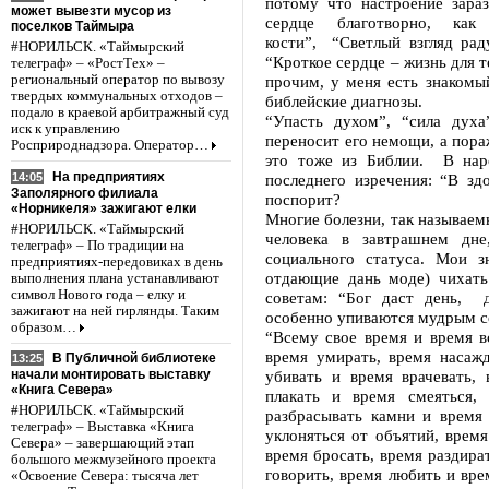
потому что настроение зараз
может вывезти мусор из
сердце благотворно, ка
поселков Таймыра
кости”, “Светлый взгляд раду
#НОРИЛЬСК. «Таймырский
“Кроткое сердце – жизнь для т
телеграф» – «РостТех» –
региональный оператор по вывозу
прочим, у меня есть знакомый
твердых коммунальных отходов –
библейские диагнозы.
подало в краевой арбитражный суд
“Упасть духом”, “сила духа
иск к управлению
переносит его немощи, а пора
Росприроднадзора. Оператор…
это тоже из Библии. В наро
На предприятиях
14:05
последнего изречения: “В зд
Заполярного филиала
поспорит?
«Норникеля» зажигают елки
Многие болезни, так называем
#НОРИЛЬСК. «Таймырский
человека в завтрашнем дне
телеграф» – По традиции на
социального статуса. Мои 
предприятиях-передовиках в день
отдающие дань моде) чихать
выполнения плана устанавливают
символ Нового года – елку и
советам: “Бог даст день, 
зажигают на ней гирлянды. Таким
особенно упиваются мудрым с
образом…
“Всему свое время и время в
время умирать, время насаж
В Публичной библиотеке
13:25
убивать и время врачевать,
начали монтировать выставку
«Книга Севера»
плакать и время смеяться,
#НОРИЛЬСК. «Таймырский
разбрасывать камни и время
телеграф» – Выставка «Книга
уклоняться от объятий, время
Севера» – завершающий этап
время бросать, время раздира
большого межмузейного проекта
говорить, время любить и вре
«Освоение Севера: тысяча лет