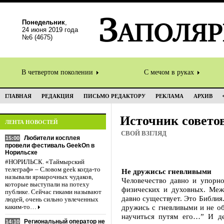
Понедельник
,
24 июня 2019 года
№6 (4675)
В четвертом поколении
С мечом в руках
ГЛАВНАЯ
РЕДАКЦИЯ
ПИСЬМО РЕДАКТОРУ
РЕКЛАМА
АРХИВ
Источник совето
ЛЕНТА НОВОСТЕЙ
СВОЙ ВЗГЛЯД
Любители косплея
15:00
провели фестиваль GeekOn в
Норильске
#НОРИЛЬСК. «Таймырский
телеграф» – Словом geek когда-то
Не дружисьс гневливыми
называли ярмарочных чудаков,
Человечество давно и упорно
которые выступали на потеху
физических и духовных. Меж
публике. Сейчас гиками называют
давно существует. Это Библия
людей, очень сильно увлеченных
дружись с гневливыми и не о
каким-то…
научиться путям его…” И де
Региональный оператор не
14:10