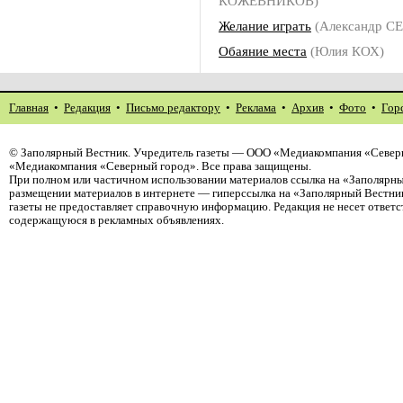
КОЖЕВНИКОВ)
Желание играть
(Александр 
Обаяние места
(Юлия КОХ)
Главная
•
Редакция
•
Письмо редактору
•
Реклама
•
Архив
•
Фото
•
Гор
©
Заполярный Вестник
. Учредитель газеты — ООО «Медиакомпания «Северн
«Медиакомпания «Северный город». Все права защищены.
При полном или частичном использовании материалов ссылка на «Заполярны
размещении материалов в интернете — гиперссылка на «Заполярный Вестник
газеты не предоставляет справочную информацию. Редакция не несет ответ
содержащуюся в рекламных объявлениях.