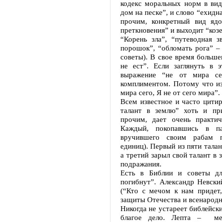
кодекс моральных норм в вид
дом на песке”, и слово “ехидн
прочим, конкретный вид ядо
преткновения” и выходит “коз
“Корень зла”, “путеводная зв
порошок”, “обломать рога” –
советы). В свое время больше
не ест”. Если заглянуть в 
выражение “не от мира сег
комплиментом. Потому что из
мира сего, Я не от сего мира”.
Всем известное и часто цити
талант в землю” хоть и пр
прочим, дает очень практи
Каждый, покопавшись в па
вручившего своим рабам п
единиц). Первый из пяти талан
а третий зарыл свой талант в
подражания.
Есть в Библии и советы дл
погибнут”. Александр Невски
(“Кто с мечом к нам придет,
защиты Отечества и всенародн
Никогда не устареет библейски
благое дело. Лепта – мел