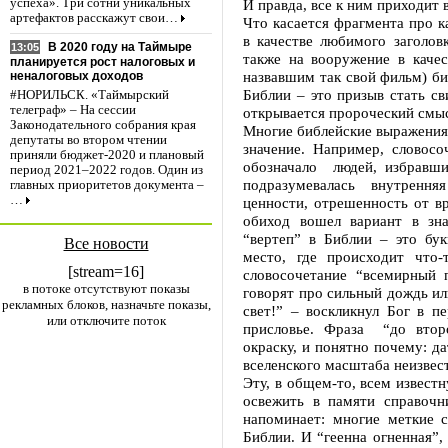
И правда, все к ним приходит 
успеха». Три сотни уникальных
артефактов расскажут свои…
Что касается фрагмента про к
в качестве любимого заголов
В 2020 году на Таймыре
13:05
также на вооружение в каче
планируется рост налоговых и
назвавшим так свой фильм) би
неналоговых доходов
Библии – это призыв стать св
#НОРИЛЬСК. «Таймырский
телеграф» – На сессии
открывается пророческий смыс
Законодательного собрания края
Многие библейские выражения 
депутаты во втором чтении
значение. Например, словос
приняли бюджет-2020 и плановый
обозначало людей, избравши
период 2021–2022 годов. Один из
подразумевалась внутренн
главных приоритетов документа –
…
ценности, отрешенность от в
обиход вошел вариант в зна
“вертеп” в Библии – это бу
Все новости
место, где происходит что-
[stream=16]
словосочетание “всемирный 
в потоке отсутствуют показы
говорят про сильный дождь ил
рекламных блоков, назначьте показы,
свет!” – воскликнул Бог в п
или отключите поток
присловье. Фраза “до втор
окраску, и понятно почему: д
вселенского масштаба неизвес
Эту, в общем-то, всем извест
освежить в памяти справочн
напоминает: многие меткие с
Библии. И “геенна огненная”,