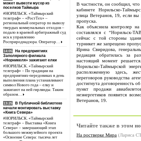
может вывезти мусор из
В частности, он сообщил, что
поселков Таймыра
кабинете Норильско-Таймыр
#НОРИЛЬСК. «Таймырский
улица Ветеранов, 19, если вы
телеграф» – «РостТех» –
пропуска.
региональный оператор по вывозу
Как объяснила контролер на
твердых коммунальных отходов –
составлялся с “Норильск-ТА
подало в краевой арбитражный суд
иск к управлению
сейчас с той стороны здани
Росприроднадзора. Оператор…
турникет же запрещено пропус
Ирина Свиридова, генеральн
На предприятиях
14:05
редакция обратилась за ра
Заполярного филиала
«Норникеля» зажигают елки
настоящий момент решается.
Норильско-Таймырской энерг
#НОРИЛЬСК. «Таймырский
телеграф» – По традиции на
расположенную здесь, жес
предприятиях-передовиках в день
переговоров руководства аг
выполнения плана устанавливают
достигнута договоренность об
символ Нового года – елку и
пункт продажи авиабилет
зажигают на ней гирлянды. Таким
неэнергетиков появится возм
образом…
Ветеранов, 19.
В Публичной библиотеке
13:25
начали монтировать выставку
«Книга Севера»
#НОРИЛЬСК. «Таймырский
телеграф» – Выставка «Книга
Читайте также в этом но
Севера» – завершающий этап
большого межмузейного проекта
На ростверке Мира
(Лариса С
«Освоение Севера: тысяча лет