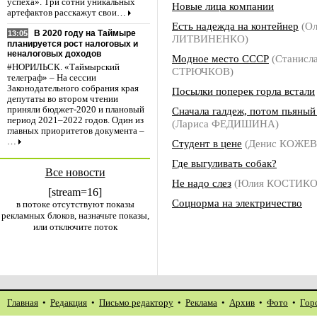
успеха». Три сотни уникальных
Новые лица компании
артефактов расскажут свои…
Есть надежда на контейнер
(Ол
В 2020 году на Таймыре
13:05
ЛИТВИНЕНКО)
планируется рост налоговых и
неналоговых доходов
Модное место СССР
(Станисл
#НОРИЛЬСК. «Таймырский
СТРЮЧКОВ)
телеграф» – На сессии
Законодательного собрания края
Посылки поперек горла встали
депутаты во втором чтении
Сначала галдеж, потом пьяны
приняли бюджет-2020 и плановый
период 2021–2022 годов. Один из
(Лариса ФЕДИШИНА)
главных приоритетов документа –
…
Студент в цене
(Денис КОЖЕ
Где выгуливать собак?
Все новости
Не надо слез
(Юлия КОСТИКО
[stream=16]
Соцнорма на электричество
в потоке отсутствуют показы
рекламных блоков, назначьте показы,
или отключите поток
Главная
•
Редакция
•
Письмо редактору
•
Реклама
•
Архив
•
Фото
•
Гор