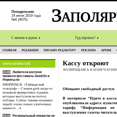
Понедельник
,
24 июня 2019 года
№6 (4675)
С мечом в руках
Гуд кёрлинг!
ГЛАВНАЯ
РЕДАКЦИЯ
ПИСЬМО РЕДАКТОРУ
РЕКЛАМА
АРХИВ
Кассу откроют
ЛЕНТА НОВОСТЕЙ
ВОЗВРАЩАЯСЬ К НАПЕЧАТАН
Любители косплея
15:00
провели фестиваль GeekOn в
Норильске
#НОРИЛЬСК. «Таймырский
Обещают свободный доступ
телеграф» – Словом geek когда-то
называли ярмарочных чудаков,
которые выступали на потеху
В материале “Идите в кассы
публике. Сейчас гиками называют
опубликовала адреса пункто
людей, очень сильно увлеченных
тарифу. “Информация не 
каким-то…
выступление газеты читатель
Региональный оператор не
14:10