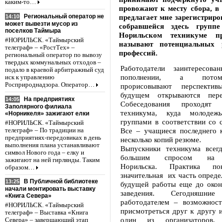
каким-то…
провожают к месту сбора, в
Региональный оператор не
предлагает мне зарегистриро
14:10
может вывезти мусор из
собравшейся здесь групп
поселков Таймыра
Норильском техникуме п
#НОРИЛЬСК. «Таймырский
называют потенциальных 
телеграф» – «РостТех» –
профессий.
региональный оператор по вывозу
твердых коммунальных отходов –
Работодатели заинтересов
подало в краевой арбитражный суд
пополнении, а потом
иск к управлению
Росприроднадзора. Оператор…
прорисовывают перспекти
будущем открываются пере
На предприятиях
14:05
Собеседования проходят 
Заполярного филиала
техникума, куда молодежь
«Норникеля» зажигают елки
группами в соответствии со 
#НОРИЛЬСК. «Таймырский
Все – учащиеся последнего к
телеграф» – По традиции на
предприятиях-передовиках в день
несколько копий резюме.
выполнения плана устанавливают
Выпускники техникума всегд
символ Нового года – елку и
большим спросом на п
зажигают на ней гирлянды. Таким
Норильска. Практика пок
образом…
значительная их часть опреде
В Публичной библиотеке
13:25
будущей работы еще до окон
начали монтировать выставку
заведения. Сегодняшн
«Книга Севера»
работодателем – возможност
#НОРИЛЬСК. «Таймырский
присмотреться друг к другу и
телеграф» – Выставка «Книга
один из организаторов,
Севера» – завершающий этап