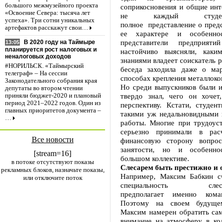
большого межмузейного проекта
соприкосновения и общие инт
«Освоение Севера: тысяча лет
не каждый студе
успеха». Три сотни уникальных
полное представление о пред
артефактов расскажут свои…
ее характере и особенно
представители предприят
В 2020 году на Таймыре
13:05
планируется рост налоговых и
настойчиво выясняли, каки
неналоговых доходов
знаниями владеет соискатель р
#НОРИЛЬСК. «Таймырский
беседа заходила даже о ма
телеграф» – На сессии
способах крепления металлоко
Законодательного собрания края
Но среди выпускников были и
депутаты во втором чтении
твердо знал, чего он хочет
приняли бюджет-2020 и плановый
период 2021–2022 годов. Один из
перспективу. Кстати, студен
главных приоритетов документа –
такими уж недальновидными 
…
работы. Многие при трудоуст
серьезно принимали в рас
Все новости
финансовую сторону вопро
занятости, но и особенн
[stream=16]
большом коллективе.
в потоке отсутствуют показы
Слесарем быть престижно и 
рекламных блоков, назначьте показы,
Например, Максим Бабкин сч
или отключите поток
специальность слесаря
предполагает именно кома
Поэтому на своем будуще
Максим намерен обратить сам
внимание на атмосферу в кол