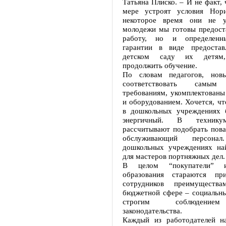
Татьяна Плиско. – И не факт, 
мере устроят условия Нори
некоторое время они не у
молодежи мы готовы предоста
работу, но и определенн
гарантии в виде предостав
детском саду их детям,
продолжить обучение.
По словам педагогов, нов
соответствовать самым
требованиям, укомплектованы
и оборудованием. Хочется, чт
в дошкольных учреждениях 
энергичный. В технику
рассчитывают подобрать пова
обслуживающий персон
дошкольных учреждениях на
для мастеров портняжных дел.
В целом “покупатели” и
образования стараются пр
сотрудников преимуществ
бюджетной сфере – социальны
строгим соблюдением
законодательства.
Каждый из работодателей н