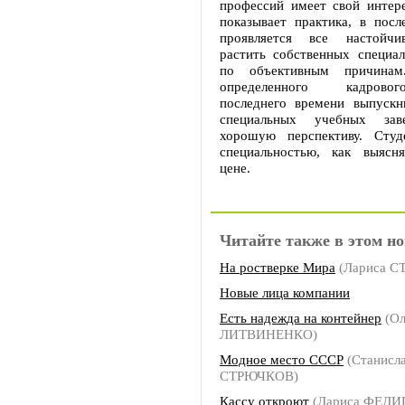
профессий имеет свой интере
показывает практика, в посл
проявляется все настойчив
растить собственных специал
по объективным причинам
определенного кадрово
последнего времени выпускн
специальных учебных зав
хорошую перспективу. Студ
специальностью, как выясн
цене.
Читайте также в этом но
На ростверке Мира
(Лариса С
Новые лица компании
Есть надежда на контейнер
(Ол
ЛИТВИНЕНКО)
Модное место СССР
(Станисл
СТРЮЧКОВ)
Кассу откроют
(Лариса ФЕД