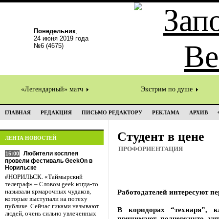
Понедельник
,
24 июня 2019 года
№6 (4675)
«Легендарный» матч
Экстрим по душе
ГЛАВНАЯ
РЕДАКЦИЯ
ПИСЬМО РЕДАКТОРУ
РЕКЛАМА
АРХИВ
Студент в цене
ЛЕНТА НОВОСТЕЙ
ПРОФОРИЕНТАЦИЯ
Любители косплея
15:00
провели фестиваль GeekOn в
Норильске
#НОРИЛЬСК. «Таймырский
телеграф» – Словом geek когда-то
Работодателей интересуют п
называли ярмарочных чудаков,
которые выступали на потеху
публике. Сейчас гиками называют
В коридорах “технаря”, к
людей, очень сильно увлеченных
принимают подчеркнуто уч