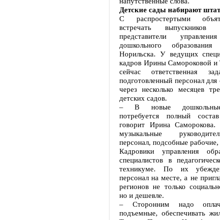
напутственные слова.
Детские сады набирают шта
С распростертыми объя
встречать выпускников
представители управле
дошкольного образования 
Норильска. У ведущих специ
кадров Ирины Самороковой и 
сейчас ответственная за
подготовленный персонал для
через несколько месяцев тр
детских садов.
– В новые дошкольные
потребуется полный состав
говорит Ирина Саморокова. 
музыкальные руководит
персонал, подсобные рабочие,
Кадровики управления обр
специалистов в педагогичес
техникуме. По их убежде
персонал на месте, а не пригл
регионов не только социальн
но и дешевле.
– Сторонним надо оплачи
подъемные, обеспечивать жил