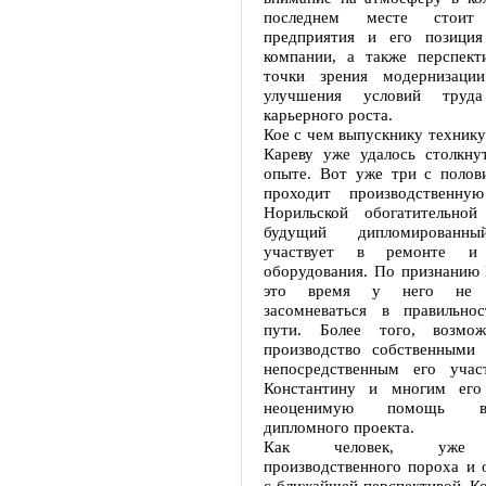
последнем месте стоит 
предприятия и его позиция
компании, а также перспект
точки зрения модернизации
улучшения условий труда
карьерного роста.
Кое с чем выпускнику техник
Кареву уже удалось столкну
опыте. Вот уже три с полов
проходит производственну
Норильской обогатительной
будущий дипломированны
участвует в ремонте и 
оборудования. По признанию 
это время у него не 
засомневаться в правильно
пути. Более того, возмож
производство собственными
непосредственным его учас
Константину и многим его
неоценимую помощь в
дипломного проекта.
Как человек, уже 
производственного пороха и 
с ближайшей перспективой, К