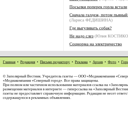
Посылки поперек горла встали
Сначала галдеж, потом пьяны
(Лариса ФЕДИШИНА)
Где выгуливать собак?
Не надо слез
(Юлия КОСТИКО
Соцнорма на электричество
Главная
•
Редакция
•
Письмо редактору
•
Реклама
•
Архив
•
Фото
•
Гор
©
Заполярный Вестник
. Учредитель газеты — ООО «Медиакомпания «Северн
«Медиакомпания «Северный город». Все права защищены.
При полном или частичном использовании материалов ссылка на «Заполярны
размещении материалов в интернете — гиперссылка на «Заполярный Вестник
газеты не предоставляет справочную информацию. Редакция не несет ответ
содержащуюся в рекламных объявлениях.