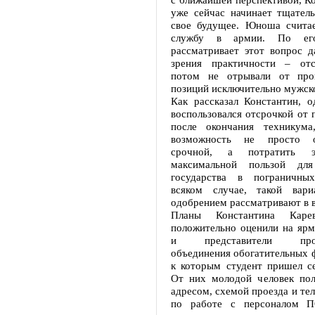
уже сейчас начинает тщатель
свое будущее. Юноша считае
службу в армии. По ег
рассматривает этот вопрос д
зрения практичности – отс
потом не отрывали от прои
позиций исключительно мужско
Как рассказал Константин, 
воспользовался отсрочкой от п
после окончания техникума
возможность не просто о
срочной, а потратить 
максимальной пользой дл
государства в пограничны
всяком случае, такой вар
одобрением рассматривают в 
Планы Константина Кар
положительно оценили на ярм
и представители произ
объединения обогатительных 
к которым студент пришел се
От них молодой человек пол
адресом, схемой проезда и те
по работе с персоналом 