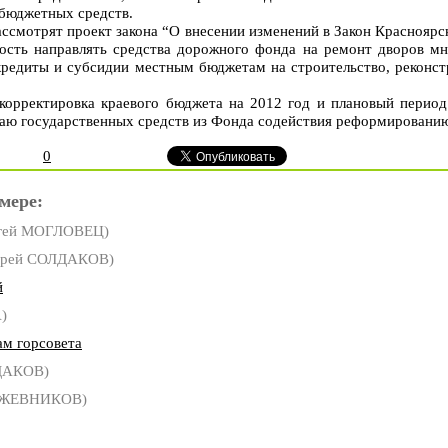
бюджетных средств.
ассмотрят проект закона “О внесении изменений в Закон Красноярс
сть направлять средства дорожного фонда на ремонт дворов мн
 кредиты и субсидии местным бюджетам на строительство, реконс
корректировка краевого бюджета на 2012 год и плановый период
аю государственных средств из Фонда содействия реформирован
0
мере:
гей МОГЛОВЕЦ)
рей СОЛДАКОВ)
й
)
ам горсовета
ДАКОВ)
ОЖЕВНИКОВ)