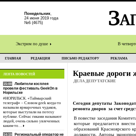
Понедельник
,
24 июня 2019 года
№6 (4675)
Экстрим по душе
В четвер
ГЛАВНАЯ
РЕДАКЦИЯ
ПИСЬМО РЕДАКТОРУ
РЕКЛАМА
Краевые дороги 
ЛЕНТА НОВОСТЕЙ
ДЕЛА ДЕПУТАТСКИЕ
Любители косплея
15:00
провели фестиваль GeekOn в
Норильске
#НОРИЛЬСК. «Таймырский
Сегодня депутаты Законодат
телеграф» – Словом geek когда-то
называли ярмарочных чудаков,
ремонта дворов за счет средс
которые выступали на потеху
публике. Сейчас гиками называют
В повестке заседания Комитет
людей, очень сильно увлеченных
которые предлагается внест
каким-то…
образований Красноярского к
должности. Авторы зконопрое
Региональный оператор не
14:10