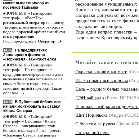
может вывезти мусор из
расходование муниципальных 
поселков Таймыра
Кроме того, члены комитета р
#НОРИЛЬСК. «Таймырский
Поправки допускают возможно
телеграф» – «РостТех» –
предоставлять за счет фонда
региональный оператор по вывозу
содержание автодорог.
твердых коммунальных отходов –
Еще один вопрос повестки – 
подало в краевой арбитражный суд
иск к управлению
выделением Красноярскому кр
Росприроднадзора. Оператор…
На предприятиях
14:05
Заполярного филиала
«Норникеля» зажигают елки
Читайте также в этом но
#НОРИЛЬСК. «Таймырский
телеграф» – По традиции на
Окраска в новом климате
(Сер
предприятиях-передовиках в день
выполнения плана устанавливают
ВС-7 снимет все вопросы
(Анд
символ Нового года – елку и
зажигают на ней гирлянды. Таким
Цель – роддом белых медведе
образом…
ЦЭНный кадр
(Елена ПОПОВА
В Публичной библиотеке
13:25
Ваш наказ избранным депутат
начали монтировать выставку
«Книга Севера»
Щит Норильска
(Андрей СОЛ
#НОРИЛЬСК. «Таймырский
телеграф» – Выставка «Книга
С букетом за рулем
(Денис К
Севера» – завершающий этап
большого межмузейного проекта
По красной цене
«Освоение Севера: тысяча лет