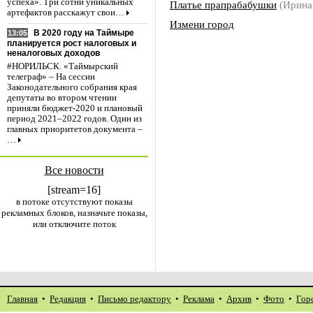
успеха». Три сотни уникальных
Платье прапрабабушки
(Ирина
артефактов расскажут свои…
Измени город
В 2020 году на Таймыре
13:05
планируется рост налоговых и
неналоговых доходов
#НОРИЛЬСК. «Таймырский
телеграф» – На сессии
Законодательного собрания края
депутаты во втором чтении
приняли бюджет-2020 и плановый
период 2021–2022 годов. Один из
главных приоритетов документа –
…
Все новости
[stream=16]
в потоке отсутствуют показы
рекламных блоков, назначьте показы,
или отключите поток
Главная
•
Редакция
•
Письмо редактору
•
Реклама
•
Архив
•
Фото
•
Гор