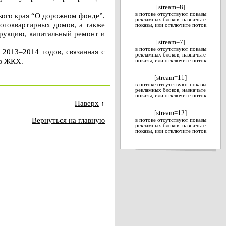
[stream=8]
кого края “О дорожном фонде”.
в потоке отсутствуют показы
рекламных блоков, назначьте
огоквартирных домов, а также
показы, или отключите поток
трукцию, капитальный ремонт и
[stream=7]
в потоке отсутствуют показы
 2013–2014 годов, связанная с
рекламных блоков, назначьте
ию ЖКХ.
показы, или отключите поток
[stream=11]
в потоке отсутствуют показы
рекламных блоков, назначьте
показы, или отключите поток
Наверх
↑
[stream=12]
Вернуться на главную
в потоке отсутствуют показы
рекламных блоков, назначьте
показы, или отключите поток