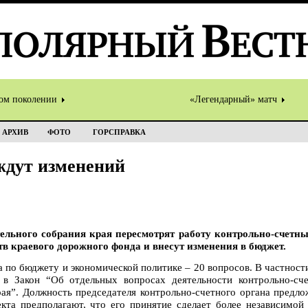
том поколении
«Легендарный» матч
АРХИВ
ФОТО
ГОРСПРАВКА
ждут изменений
ельного собрания края пересмотрят работу контрольно-счетны
тв краевого дорожного фонда и внесут изменения в бюджет.
а по бюджету и экономической политике – 20 вопросов. В частност
и в Закон “Об отдельных вопросах деятельности контрольно-с
рая”. Должность председателя контрольно-счетного органа предл
кта предполагают, что его принятие сделает более независимой