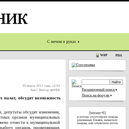
С мечом в руках
WAP
PDA
20 марта 2012 года, 12:53
Расширенный поиск
Текст: Виктор ЦАРЕВ
Поиск на форуме
х палат, обсудят возможность
и, депутаты обсудят изменения,
[stream=6]
четных органов муниципальных
в потоке отсутствуют показы
рекламных блоков, назначьте
ожено отнести к муниципальной
показы, или отключите поток
 работу органов, проверяющих