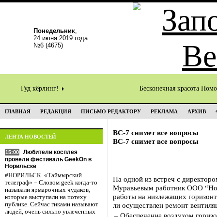
Понедельник
,
24 июня 2019 года
№6 (4675)
Гуд кёрлинг!
Бесконечная красота Пом
ГЛАВНАЯ
РЕДАКЦИЯ
ПИСЬМО РЕДАКТОРУ
РЕКЛАМА
АРХИВ
ВС-7 снимет все вопросы
ЛЕНТА НОВОСТЕЙ
ВС-7 снимет все вопросы
Любители косплея
15:00
провели фестиваль GeekOn в
Норильске
#НОРИЛЬСК. «Таймырский
На одной из встреч с директор
телеграф» – Словом geek когда-то
Муравьевым работник ООО “Нор
называли ярмарочных чудаков,
работы на низлежащих горизонт
которые выступали на потеху
публике. Сейчас гиками называют
ли осуществлен ремонт вентиляц
людей, очень сильно увлеченных
– Обеспечение воздухом горизо