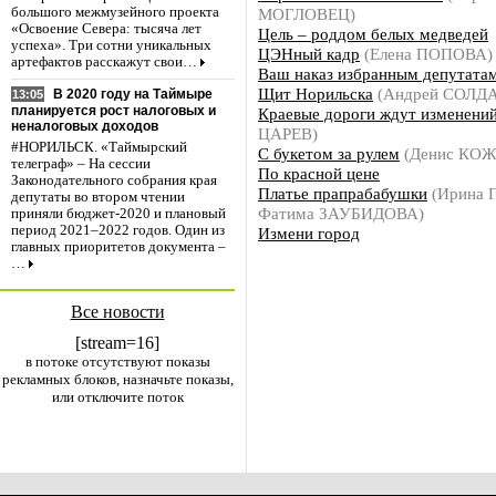
МОГЛОВЕЦ)
большого межмузейного проекта
«Освоение Севера: тысяча лет
Цель – роддом белых медведей
успеха». Три сотни уникальных
ЦЭНный кадр
(Елена ПОПОВА)
артефактов расскажут свои…
Ваш наказ избранным депутатам
Щит Норильска
(Андрей СОЛД
В 2020 году на Таймыре
13:05
планируется рост налоговых и
Краевые дороги ждут изменени
неналоговых доходов
ЦАРЕВ)
#НОРИЛЬСК. «Таймырский
С букетом за рулем
(Денис КО
телеграф» – На сессии
По красной цене
Законодательного собрания края
Платье прапрабабушки
(Ирина 
депутаты во втором чтении
Фатима ЗАУБИДОВА)
приняли бюджет-2020 и плановый
период 2021–2022 годов. Один из
Измени город
главных приоритетов документа –
…
Все новости
[stream=16]
в потоке отсутствуют показы
рекламных блоков, назначьте показы,
или отключите поток