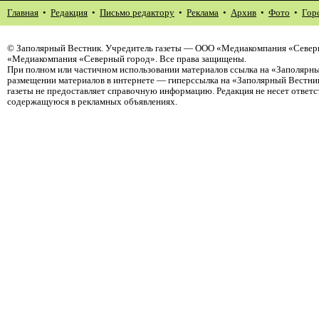
Главная
•
Редакция
•
Письмо редактору
•
Реклама
•
Архив
•
Фото
•
Гор
©
Заполярный Вестник
. Учредитель газеты — ООО «Медиакомпания «Северн
«Медиакомпания «Северный город». Все права защищены.
При полном или частичном использовании материалов ссылка на «Заполярны
размещении материалов в интернете — гиперссылка на «Заполярный Вестник
газеты не предоставляет справочную информацию. Редакция не несет ответ
содержащуюся в рекламных объявлениях.