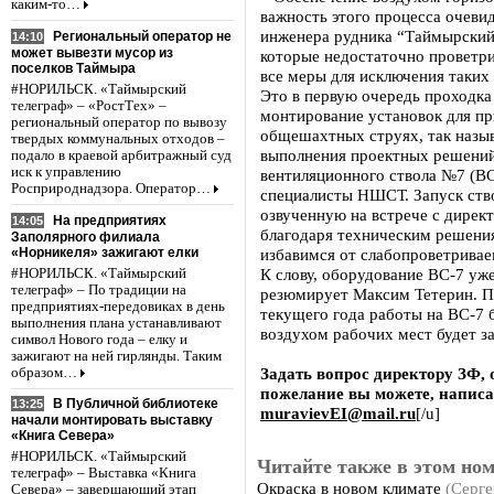
каким-то…
важность этого процесса очевид
инженера рудника “Таймырский”
Региональный оператор не
14:10
может вывезти мусор из
которые недостаточно проветри
поселков Таймыра
все меры для исключения таких 
#НОРИЛЬСК. «Таймырский
Это в первую очередь проходк
телеграф» – «РостТех» –
монтирование установок для пр
региональный оператор по вывозу
общешахтных струях, так назыв
твердых коммунальных отходов –
выполнения проектных решений
подало в краевой арбитражный суд
иск к управлению
вентиляционного ствола №7 (ВС
Росприроднадзора. Оператор…
специалисты НШСТ. Запуск ство
озвученную на встрече с дирек
На предприятиях
14:05
благодаря техническим решения
Заполярного филиала
«Норникеля» зажигают елки
избавимся от слабопроветривае
К слову, оборудование ВС-7 уже
#НОРИЛЬСК. «Таймырский
телеграф» – По традиции на
резюмирует Максим Тетерин. Пр
предприятиях-передовиках в день
текущего года работы на ВС-7 
выполнения плана устанавливают
воздухом рабочих мест будет з
символ Нового года – елку и
зажигают на ней гирлянды. Таким
Задать вопрос директору ЗФ,
образом…
пожелание вы можете, написа
В Публичной библиотеке
13:25
muravievEI@mail.ru
[/u]
начали монтировать выставку
«Книга Севера»
#НОРИЛЬСК. «Таймырский
Читайте также в этом ном
телеграф» – Выставка «Книга
Окраска в новом климате
(Серге
Севера» – завершающий этап