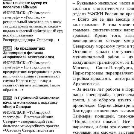
– Буквально несколько часов 
может вывезти мусор из
поселков Таймыра
сильного синтетического ве
#НОРИЛЬСК. «Таймырский
отдела УФСКН России по краю
телеграф» – «РостТех» –
– Всего же за два месяца 
региональный оператор по вывозу
килограммов. В том числе 
твердых коммунальных отходов –
граммов, синтетических нарк
подало в краевой арбитражный суд
граммов. Кроме того, выя
иск к управлению
Росприроднадзора. Оператор…
ликвидировано четыре мощ
Северному морскому пути и тр
На предприятиях
14:05
Основные каналы поступлен
Заполярного филиала
муниципальный район – из
«Норникеля» зажигают елки
воздушным транспортом, из Е
#НОРИЛЬСК. «Таймырский
Москвы, Санкт-Петербур
телеграф» – По традиции на
предприятиях-передовиках в день
Наркоторговцы переправляют
выполнения плана устанавливают
стройматериалами, автотр
символ Нового года – елку и
Архангельска.
зажигают на ней гирлянды. Таким
– За девять лет работы в Нор
образом…
наша спецслужба, пресечен
В Публичной библиотеке
13:25
групп, а из оборота изъято 
начали монтировать выставку
продолжает Сергей Демитричен
«Книга Севера»
благодаря слаженному взаим
#НОРИЛЬСК. «Таймырский
Таймыра: полицией, таможн
телеграф» – Выставка «Книга
“Норильского никеля”. Все
Севера» – завершающий этап
большого межмузейного проекта
наркотики, и беда эта может 
«Освоение Севера: тысяча лет
усилиями мы сможем выстави