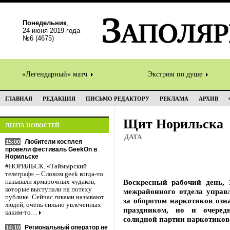
Понедельник
,
24 июня 2019 года
№6 (4675)
«Легендарный» матч
Экстрим по душе
ГЛАВНАЯ
РЕДАКЦИЯ
ПИСЬМО РЕДАКТОРУ
РЕКЛАМА
АРХИВ
Щит Норильска
ЛЕНТА НОВОСТЕЙ
ДАТА
Любители косплея
15:00
провели фестиваль GeekOn в
Норильске
#НОРИЛЬСК. «Таймырский
телеграф» – Словом geek когда-то
Воскресный рабочий день, 
называли ярмарочных чудаков,
которые выступали на потеху
межрайонного отдела управ
публике. Сейчас гиками называют
за оборотом наркотиков озн
людей, очень сильно увлеченных
праздником, но и очеред
каким-то…
солидной партии наркотиков
Региональный оператор не
14:10