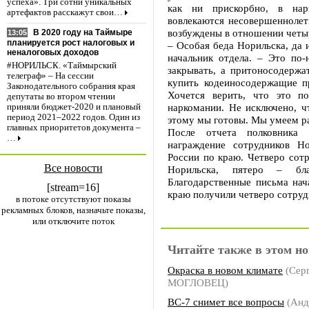
успеха». Три сотни уникальных
как ни прискорбно, в нар
артефактов расскажут свои…
вовлекаются несовершеннолет
возбуждены в отношении четыр
В 2020 году на Таймыре
13:05
планируется рост налоговых и
– Особая беда Норильска, да 
неналоговых доходов
начальник отдела. – Это по
#НОРИЛЬСК. «Таймырский
закрывать, а притоносодержа
телеграф» – На сессии
купить кодеиносодержащие п
Законодательного собрания края
Хочется верить, что это п
депутаты во втором чтении
наркомании. Не исключено, ч
приняли бюджет-2020 и плановый
период 2021–2022 годов. Один из
этому мы готовы. Мы умеем ра
главных приоритетов документа –
После отчета полковника
…
награждение сотрудников Н
России по краю. Четверо сот
Все новости
Норильска, пятеро – бла
Благодарственные письма на
[stream=16]
краю получили четверо сотруд
в потоке отсутствуют показы
рекламных блоков, назначьте показы,
или отключите поток
Читайте также в этом но
Окраска в новом климате
(Сер
МОГЛОВЕЦ)
ВС-7 снимет все вопросы
(Анд