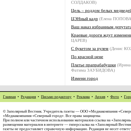
СОЛДАКОВ)
Цель – роддом белых медведе
ЦЭНный кадр
(Елена ПОПОВА
Ваш наказ избранным депутат
Краевые дороги ждут изменен
ЦАРЕВ)
С букетом за рулем
(Денис К
По красной цене
Платье прапрабабушки
(Ирин
Фатима ЗАУБИДОВА)
Измени город
Главная
•
Редакция
•
Письмо редактору
•
Реклама
•
Архив
•
Фото
•
Гор
©
Заполярный Вестник
. Учредитель газеты — ООО «Медиакомпания «Северн
«Медиакомпания «Северный город». Все права защищены.
При полном или частичном использовании материалов ссылка на «Заполярны
размещении материалов в интернете — гиперссылка на «Заполярный Вестник
газеты не предоставляет справочную информацию. Редакция не несет ответ