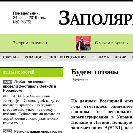
Понедельник
,
24 июня 2019 года
№6 (4675)
Экстрим по душе
С мечом в руках
ГЛАВНАЯ
РЕДАКЦИЯ
ПИСЬМО РЕДАКТОРУ
РЕКЛАМА
АРХИВ
Будем готовы
ЛЕНТА НОВОСТЕЙ
Здоровье
Любители косплея
15:00
провели фестиваль GeekOn в
Норильске
#НОРИЛЬСК. «Таймырский
По данным Всемирной орга
телеграф» – Словом geek когда-то
называли ярмарочных чудаков,
года отметилось эпидемич
которые выступали на потеху
гриппом в нескольких
публике. Сейчас гиками называют
зарегистрирована в Украин
людей, очень сильно увлеченных
Польше и Латвии. Большую д
каким-то…
занимает вирус А(H1N1), на
Региональный оператор не
14:10