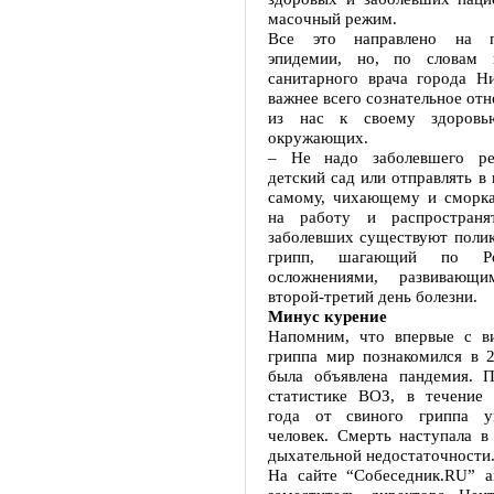
масочный режим.
Все это направлено на п
эпидемии, но, по словам и
санитарного врача города Н
важнее всего сознательное от
из нас к своему здоровь
окружающих.
– Не надо заболевшего ре
детский сад или отправлять в 
самому, чихающему и сморк
на работу и распространя
заболевших существуют полик
грипп, шагающий по Ро
осложнениями, развивающ
второй-третий день болезни.
Минус курение
Напомним, что впервые с в
гриппа мир познакомился в 2
была объявлена пандемия. 
статистике ВОЗ, в течение 
года от свиного гриппа 
человек. Смерть наступала в
дыхательной недостаточности
На сайте “Собеседник.RU” 