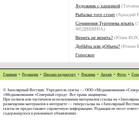
Художник с харизмой
(Татьян
Рыбалка того стоит
(Аркадий
Сочинения Тургенева изъять
(Л
ФЕДИШИНА)
Верить не верить?
(Юлия КОХ
ДобЫча или дОбыча?
(Роман
Гороскоп
Главная
•
Редакция
•
Письмо редактору
•
Реклама
•
Архив
•
Фото
•
Гор
©
Заполярный Вестник
. Учредитель газеты — ООО «Медиакомпания «Северн
«Медиакомпания «Северный город». Все права защищены.
При полном или частичном использовании материалов ссылка на «Заполярны
размещении материалов в интернете — гиперссылка на «Заполярный Вестник
газеты не предоставляет справочную информацию. Редакция не несет ответ
содержащуюся в рекламных объявлениях.