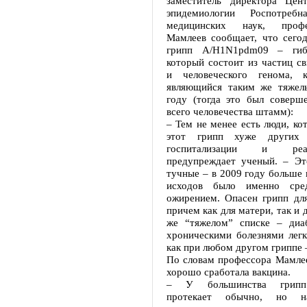
заместитель директора Цен
эпидемиологии Роспотребн
медицинских наук, проф
Мамлеев сообщает, что сегод
грипп А/H1N1pdm09 – гиб
который состоит из частиц св
и человеческого генома, 
являющийся таким же тяжел
году (тогда это был соверш
всего человечества штамм):
– Тем не менее есть люди, ко
этот грипп хуже других
госпитализации и ре
предупреждает ученый. – Эт
тучные – в 2009 году больше 
исходов было именно сре
ожирением. Опасен грипп дл
причем как для матери, так и 
же “тяжелом” списке – диа
хроническими болезнями легк
как при любом другом гриппе 
По словам профессора Мамлее
хорошо сработала вакцина.
– У большинства грипп
протекает обычно, но н