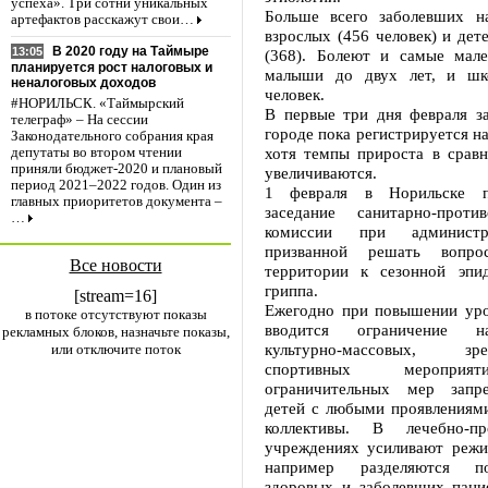
успеха». Три сотни уникальных
Больше всего заболевших н
артефактов расскажут свои…
взрослых (456 человек) и дете
В 2020 году на Таймыре
13:05
(368). Болеют и самые мал
планируется рост налоговых и
малыши до двух лет, и шк
неналоговых доходов
человек.
#НОРИЛЬСК. «Таймырский
В первые три дня февраля за
телеграф» – На сессии
городе пока регистрируется на
Законодательного собрания края
хотя темпы прироста в сравн
депутаты во втором чтении
приняли бюджет-2020 и плановый
увеличиваются.
период 2021–2022 годов. Один из
1 февраля в Норильске п
главных приоритетов документа –
заседание санитарно-против
…
комиссии при администр
призванной решать вопро
Все новости
территории к сезонной эп
гриппа.
[stream=16]
Ежегодно при повышении уро
в потоке отсутствуют показы
вводится ограничение н
рекламных блоков, назначьте показы,
культурно-массовых, 
или отключите поток
спортивных мероприя
ограничительных мер запр
детей с любыми проявлениями
коллективы. В лечебно-про
учреждениях усиливают реж
например разделяются п
здоровых и заболевших пацие