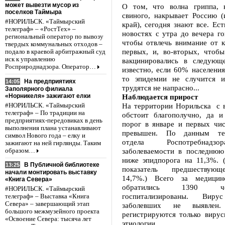
может вывезти мусор из
О том, что волна гриппа, 
поселков Таймыра
свиного, накрывает Россию (
#НОРИЛЬСК. «Таймырский
край), сегодня знают все. Ест
телеграф» – «РостТех» –
новостях с утра до вечера го
региональный оператор по вывозу
чтобы отвлечь внимание от к
твердых коммунальных отходов –
первых, и, во-вторых, чтоб
подало в краевой арбитражный суд
иск к управлению
вакцинировались в следующ
Росприроднадзора. Оператор…
известно, если 60% населения
то эпидемии не случится и
На предприятиях
14:05
трудятся не напрасно...
Заполярного филиала
«Норникеля» зажигают елки
Наблюдается прирост
На территории Норильска с в
#НОРИЛЬСК. «Таймырский
телеграф» – По традиции на
обстоит благополучно, да и
предприятиях-передовиках в день
порог в январе и первых чис
выполнения плана устанавливают
превышен. По данным тер
символ Нового года – елку и
отдела Роспотребнадзо
зажигают на ней гирлянды. Таким
заболеваемости в последнюю
образом…
ниже эпидпорога на 11,3%. 
В Публичной библиотеке
13:25
показатель предшествую
начали монтировать выставку
14,7%.) Всего за медици
«Книга Севера»
обратились 1390 ч
#НОРИЛЬСК. «Таймырский
госпитализированы. Ви
телеграф» – Выставка «Книга
Севера» – завершающий этап
заболевших не выявлен.
большого межмузейного проекта
регистрируются только вирус
«Освоение Севера: тысяча лет
этиологии.