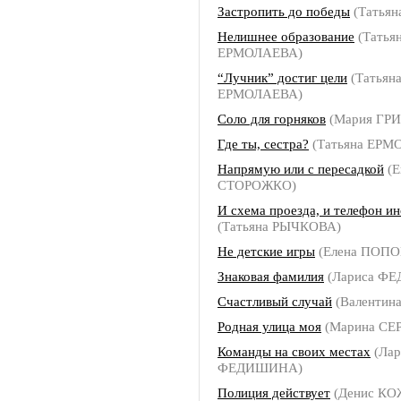
Застропить до победы
(Татья
Нелишнее образование
(Татья
ЕРМОЛАЕВА)
“Лучник” достиг цели
(Татьян
ЕРМОЛАЕВА)
Соло для горняков
(Мария ГР
Где ты, сестра?
(Татьяна ЕРМ
Напрямую или с пересадкой
(Е
СТОРОЖКО)
И схема проезда, и телефон и
(Татьяна РЫЧКОВА)
Не детские игры
(Елена ПОПО
Знаковая фамилия
(Лариса Ф
Счастливый случай
(Валентин
Родная улица моя
(Марина СЕ
Команды на своих местах
(Лар
ФЕДИШИНА)
Полиция действует
(Денис К