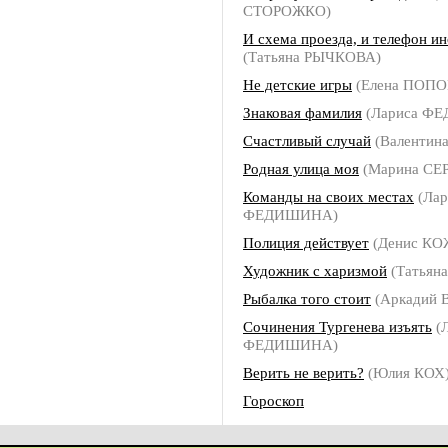
СТОРОЖКО)
И схема проезда, и телефон и
(Татьяна РЫЧКОВА)
Не детские игры
(Елена ПОПО
Знаковая фамилия
(Лариса Ф
Счастливый случай
(Валентин
Родная улица моя
(Марина СЕ
Команды на своих местах
(Лар
ФЕДИШИНА)
Полиция действует
(Денис К
Художник с харизмой
(Татьян
Рыбалка того стоит
(Аркадий
Сочинения Тургенева изъять
(Л
ФЕДИШИНА)
Верить не верить?
(Юлия КОХ
Гороскоп