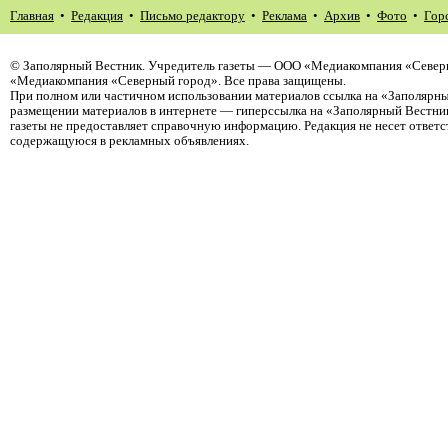
Главная
•
Редакция
•
Письмо редактору
•
Реклама
•
Архив
•
Фото
•
Гор
©
Заполярный Вестник
. Учредитель газеты — ООО «Медиакомпания «Северн
«Медиакомпания «Северный город». Все права защищены.
При полном или частичном использовании материалов ссылка на «Заполярны
размещении материалов в интернете — гиперссылка на «Заполярный Вестник
газеты не предоставляет справочную информацию. Редакция не несет ответ
содержащуюся в рекламных объявлениях.