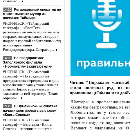
каким-то…
Региональный оператор не
14:10
может вывезти мусор из
поселков Таймыра
#НОРИЛЬСК. «Таймырский
телеграф» – «РостТех» –
региональный оператор по вывозу
твердых коммунальных отходов –
подало в краевой арбитражный суд
иск к управлению
Росприроднадзора. Оператор…
На предприятиях
14:05
Заполярного филиала
«Норникеля» зажигают елки
#НОРИЛЬСК. «Таймырский
телеграф» – По традиции на
предприятиях-передовиках в день
Читаю: “Поражают масштабы
выполнения плана устанавливают
земли полезных руд, их п
символ Нового года – елку и
правильно: дОбыча или доб
зажигают на ней гирлянды. Таким
образом…
Шахтеры в профессионально
В Публичной библиотеке
каким бы безграмотным, на взг
13:25
начали монтировать выставку
Любопытно, но у такого нест
«Книга Севера»
которая может кое-что объя
#НОРИЛЬСК. «Таймырский
появился когда-то под влияни
телеграф» – Выставка «Книга
Вариант с ударением на О
Севера» – завершающий этап