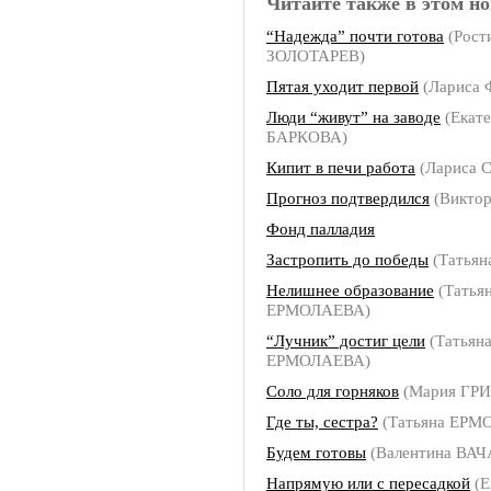
Читайте также в этом но
“Надежда” почти готова
(Рост
ЗОЛОТАРЕВ)
Пятая уходит первой
(Лариса
Люди “живут” на заводе
(Екат
БАРКОВА)
Кипит в печи работа
(Лариса 
Прогноз подтвердился
(Викто
Фонд палладия
Застропить до победы
(Татья
Нелишнее образование
(Татья
ЕРМОЛАЕВА)
“Лучник” достиг цели
(Татьян
ЕРМОЛАЕВА)
Соло для горняков
(Мария ГР
Где ты, сестра?
(Татьяна ЕРМ
Будем готовы
(Валентина ВА
Напрямую или с пересадкой
(Е