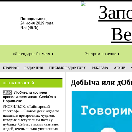
Понедельник
,
24 июня 2019 года
№6 (4675)
«Легендарный» матч
Экстрим по душе
ГЛАВНАЯ
РЕДАКЦИЯ
ПИСЬМО РЕДАКТОРУ
РЕКЛАМА
АРХИВ
ДобЫча или дОб
ЛЕНТА НОВОСТЕЙ
Любители косплея
15:00
провели фестиваль GeekOn в
Норильске
#НОРИЛЬСК. «Таймырский
телеграф» – Словом geek когда-то
называли ярмарочных чудаков,
которые выступали на потеху
публике. Сейчас гиками называют
людей, очень сильно увлеченных