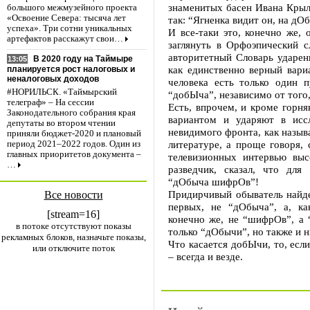
знаменитых басен Ивана Крыл
большого межмузейного проекта
«Освоение Севера: тысяча лет
так: “Ягненка видит он, на дО
успеха». Три сотни уникальных
И все-таки это, конечно же,
артефактов расскажут свои…
заглянуть в Орфоэпический с
авторитетный Словарь ударен
В 2020 году на Таймыре
13:05
как единственно верный вари
планируется рост налоговых и
неналоговых доходов
человека есть только один 
#НОРИЛЬСК. «Таймырский
“добЫча”, независимо от того,
телеграф» – На сессии
Есть, впрочем, и кроме горн
Законодательного собрания края
вариантом и ударяют в ис
депутаты во втором чтении
невидимого фронта, как называ
приняли бюджет-2020 и плановый
литературе, а проще говоря,
период 2021–2022 годов. Один из
главных приоритетов документа –
телевизионных интервью вы
…
разведчик, сказал, что для
“дОбыча шифрОв”!
Придирчивый обыватель найде
Все новости
первых, не “дОбыча”, а, ка
[stream=16]
конечно же, не “шифрОв”, а 
в потоке отсутствуют показы
только “дОбычи”, но также и 
рекламных блоков, назначьте показы,
Что касается добЫчи, то, есл
или отключите поток
– всегда и везде.