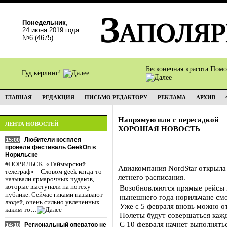
Понедельник
,
24 июня 2019 года
№6 (4675)
Бесконечная красота Пом
Гуд кёрлинг!
ГЛАВНАЯ
РЕДАКЦИЯ
ПИСЬМО РЕДАКТОРУ
РЕКЛАМА
АРХИВ
Напрямую или с пересадкой
ЛЕНТА НОВОСТЕЙ
ХОРОШАЯ НОВОСТЬ
Любители косплея
15:00
провели фестиваль GeekOn в
Норильске
#НОРИЛЬСК. «Таймырский
Авиакомпания NordStar открыла
телеграф» – Словом geek когда-то
летнего расписания.
называли ярмарочных чудаков,
которые выступали на потеху
Возобновляются прямые рейсы в
публике. Сейчас гиками называют
нынешнего года норильчане смо
людей, очень сильно увлеченных
Уже с 5 февраля вновь можно от
каким-то…
Полеты будут совершаться каж
С 10 февраля начнет выполнять
Региональный оператор не
14:10