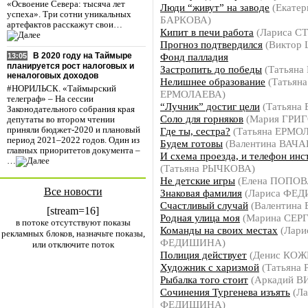
«Освоение Севера: тысяча лет
Люди “живут” на заводе
(Екатер
успеха». Три сотни уникальных
БАРКОВА)
артефактов расскажут свои…
Кипит в печи работа
(Лариса С
Прогноз подтвердился
(Виктор 
Фонд палладия
В 2020 году на Таймыре
13:05
планируется рост налоговых и
Застропить до победы
(Татьяна
неналоговых доходов
Нелишнее образование
(Татьяна
#НОРИЛЬСК. «Таймырский
ЕРМОЛАЕВА)
телеграф» – На сессии
“Лучник” достиг цели
(Татьяна
Законодательного собрания края
Соло для горняков
(Мария ГРИ
депутаты во втором чтении
Где ты, сестра?
(Татьяна ЕРМО
приняли бюджет-2020 и плановый
период 2021–2022 годов. Один из
Будем готовы
(Валентина ВАЧА
главных приоритетов документа –
И схема проезда, и телефон инс
…
(Татьяна РЫЧКОВА)
Не детские игры
(Елена ПОПОВ
Все новости
Знаковая фамилия
(Лариса ФЕ
Счастливый случай
(Валентина
[stream=16]
Родная улица моя
(Марина СЕР
в потоке отсутствуют показы
Команды на своих местах
(Лари
рекламных блоков, назначьте показы,
ФЕДИШИНА)
или отключите поток
Полиция действует
(Денис КО
Художник с харизмой
(Татьяна
Рыбалка того стоит
(Аркадий 
Сочинения Тургенева изъять
(Ла
ФЕДИШИНА)