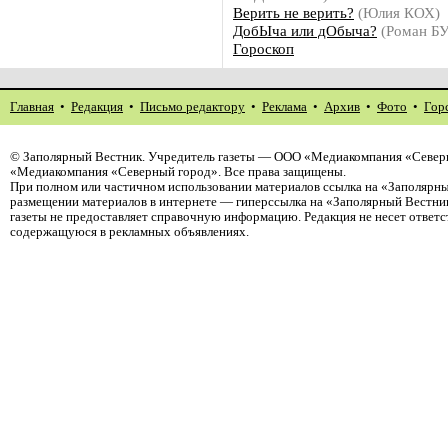
Верить не верить?
(Юлия КОХ)
ДобЫча или дОбыча?
(Роман Б
Гороскоп
Главная
•
Редакция
•
Письмо редактору
•
Реклама
•
Архив
•
Фото
•
Гор
©
Заполярный Вестник
. Учредитель газеты — ООО «Медиакомпания «Северн
«Медиакомпания «Северный город». Все права защищены.
При полном или частичном использовании материалов ссылка на «Заполярны
размещении материалов в интернете — гиперссылка на «Заполярный Вестник
газеты не предоставляет справочную информацию. Редакция не несет ответ
содержащуюся в рекламных объявлениях.