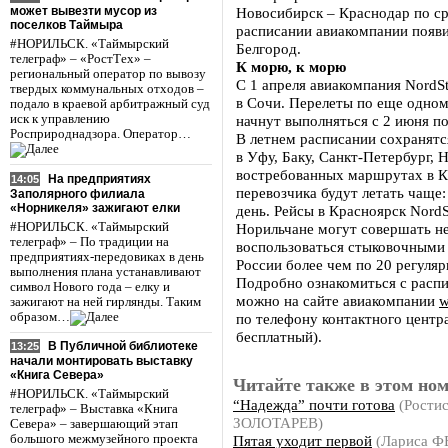
может вывезти мусор из
Новосибирск – Краснодар по сре
поселков Таймыра
расписании авиакомпании появ
#НОРИЛЬСК. «Таймырский
Белгород.
телеграф» – «РостТех» –
К морю, к морю
региональный оператор по вывозу
С 1 апреля авиакомпания NordS
твердых коммунальных отходов –
в Сочи. Перелеты по еще одно
подало в краевой арбитражный суд
иск к управлению
начнут выполняться с 2 июня по
Росприроднадзора. Оператор…
В летнем расписании сохранятс
в Уфу, Баку, Санкт-Петербург, 
востребованных маршрутах в К
На предприятиях
14:05
перевозчика будут летать чаще:
Заполярного филиала
«Норникеля» зажигают елки
день. Рейсы в Красноярск NordSt
#НОРИЛЬСК. «Таймырский
Норильчане могут совершать не
телеграф» – По традиции на
воспользоваться стыковочными 
предприятиях-передовиках в день
России более чем по 20 регуля
выполнения плана устанавливают
Подробно ознакомиться с распи
символ Нового года – елку и
можно на сайте авиакомпании
w
зажигают на ней гирлянды. Таким
образом…
по телефону контактного центра
бесплатный).
В Публичной библиотеке
13:25
начали монтировать выставку
«Книга Севера»
Читайте также в этом ном
#НОРИЛЬСК. «Таймырский
“Надежда” почти готова
(Ростис
телеграф» – Выставка «Книга
ЗОЛОТАРЕВ)
Севера» – завершающий этап
Пятая уходит первой
(Лариса 
большого межмузейного проекта