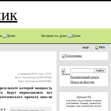
ья
Экстрим по душе
PDA
WAP
4 февраля 2016 года, 13:04
Расширенный поиск
Фото: Ростислав ЗОЛОТАРЕВ
Текст: Екатерина БАРКОВА
Поиск на форуме
результате которой мощность
сь будут переплавлять все
атегического проекта внесли
[stream=6]
в потоке отсутствуют показы
рекламных блоков, назначьте
показы, или отключите поток
я в
Олег Шкондин отметил, что