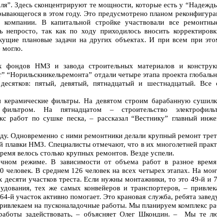
ля”. Здесь сконцентрируют те мощности, которые есть у “Надежды
крывающегося в этом году. Это предусмотрено планом реконфигур
 компании. В капитальной стройке участвовали все ремонтны
 непросто, так как по ходу приходилось вносить корректировк
екущие плановые задачи на других объектах. И при всем при это
 могло.
х фондов НМЗ и завода строительных материалов и конструк
 “Норильскникельремонта” отдали четыре этапа проекта глобальн
десятков: пятый, девятый, пятнадцатый и шестнадцатый. Все 
и керамические фильтры. На девятом строим барабанную сушилк
 фильтром. На пятнадцатом – строительство электрофильт
с работ по сушке песка, – рассказал “Вестнику” главный инже
оду. Одновременно с ними ремонтники делали крупный ремонт трет
й плавки НМЗ. Специалисты отмечают, что в их многолетней прак
время велось столько крупных ремонтов. Везде успели.
чном режиме. В зависимости от объема работ в разное время
50 человек. В среднем 126 человек на всех четырех этапах. На мо
х десяти участков треста. Если нужны монтажники, то это 49-й и 
рудования, тех же самых конвейеров и транспортеров, – привлек
164-й участок активно помогает. Это крановая служба, ребята заве
привлекаем на пусконаладочные работы. Мы планируем комплекс ра
 работы задействовать, – объясняет Олег Шкондин. – Мы те лю