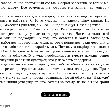
 заводе. У нас постоянный состав. Собран коллектив, который мо
ную задачу. Все ремонты, на которых мы заняты, на контрол
тил основную, как здесь говорят, пожарную команду, которая гот
дить и работать. С 10-го участка – Владимир Цирульников, Па
к, Вячеслав Гунштейн, с 75-го – Андрей Кицул, Павел Кратков.
овы работать по 12 часов в сутки. Работа непростая. Те, кто л
 отсидеть смену, у нас не задерживаются. Даже на этапе отб
то мне не подходит”. А тот, кто остается и хочет расти даль
ь работают проверенные люди, которые понимают, ради чего они 
 кто работает, тот и зарабатывает. Поэтому и подбирается колле
т Олег Шкондин. – Залог нашего успеха еще и в том, что руководи
тся на объекте. В случае необходимости вместе находят решен
итуации работник чувствует, что у него есть поддержка.
сегда самым сложным при сдаче любого объекта является дово
 агрегат проверяют локально, потом в комплексе с другими. При 
которые надо подкорректировать. Вопросы возникают у заказчик
екту могут привлечь проектировщиков. Новый объект на “Надежде”
емонтники утверждают, что готовы ко всему, какие бы им сроки
0
мере: