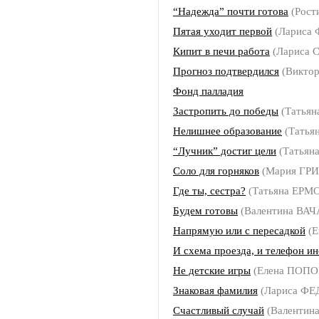
“Надежда” почти готова
(Рост
Пятая уходит первой
(Лариса
Кипит в печи работа
(Лариса 
Прогноз подтвердился
(Викто
Фонд палладия
Застропить до победы
(Татья
Нелишнее образование
(Татья
“Лучник” достиг цели
(Татьян
Соло для горняков
(Мария ГР
Где ты, сестра?
(Татьяна ЕРМ
Будем готовы
(Валентина ВА
Напрямую или с пересадкой
(Е
И схема проезда, и телефон и
Не детские игры
(Елена ПОПО
Знаковая фамилия
(Лариса Ф
Счастливый случай
(Валентин