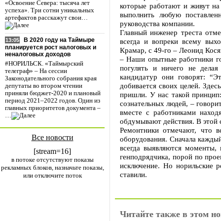
«Освоение Севера: тысяча лет
которые работают и живут на
успеха». Три сотни уникальных
выполнить любую поставлен
артефактов расскажут свои…
руководства компании.
Главный инженер треста отме
В 2020 году на Таймыре
всегда и вопреки всему выхо
13:05
планируется рост налоговых и
Крамар, с 49-го – Леонид Кося
неналоговых доходов
– Наши опытные работники гот
#НОРИЛЬСК. «Таймырский
погулять и ничего не делая
телеграф» – На сессии
кандидатур они говорят: “Э
Законодательного собрания края
добивается своих целей. Здес
депутаты во втором чтении
приняли бюджет-2020 и плановый
пришли. У нас такой принцип:
период 2021–2022 годов. Один из
сознательных людей, – говори
главных приоритетов документа –
вместе с работниками находя
…
обдумывают действия. В этой с
Ремонтники отмечают, что в
Все новости
оборудования. Сначала каждый
всегда выявляются моменты, 
[stream=16]
генподрядчика, порой по про
в потоке отсутствуют показы
исключение. Но норильские р
рекламных блоков, назначьте показы,
ставили.
или отключите поток
Читайте также в этом но