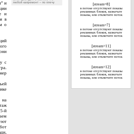
” и
любой капремонт – по плечу
[stream=8]
ации
в потоке отсутствуют показы
рекламных блоков, назначьте
е и
показы, или отключите поток
и в
м о
[stream=7]
в потоке отсутствуют показы
рекламных блоков, назначьте
показы, или отключите поток
ций
ого
[stream=11]
в потоке отсутствуют показы
они
рекламных блоков, назначьте
показы, или отключите поток
у с
ра.
[stream=12]
в потоке отсутствуют показы
нер
рекламных блоков, назначьте
показы, или отключите поток
ьей
тике
 на
нтаж
75-й
аем
дуют
бот
ди,