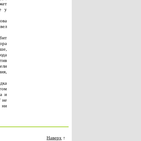
жет
е у
ова
вел
юбит
ора
ше,
сюда
ктив
тели
ия,
дка
этом
а и
 не
 ни
Наверх
↑