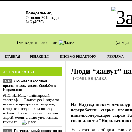
Понедельник
,
24 июня 2019 года
№6 (4675)
В четвертом поколении
Гуд кёрл
ГЛАВНАЯ
РЕДАКЦИЯ
ПИСЬМО РЕДАКТОРУ
РЕКЛАМА
Люди “живут” на
ЛЕНТА НОВОСТЕЙ
ПРОМПЛОЩАДКА
Любители косплея
15:00
провели фестиваль GeekOn в
Норильске
#НОРИЛЬСК. «Таймырский
телеграф» – Словом geek когда-то
На Надеждинском металлурги
называли ярмарочных чудаков,
которые выступали на потеху
переработки сырья увели
публике. Сейчас гиками называют
никельсодержащее сырье За
людей, очень сильно увлеченных
специалисты “Норильскнике
каким-то…
Если говорить общими словам
Региональный оператор не
14:10