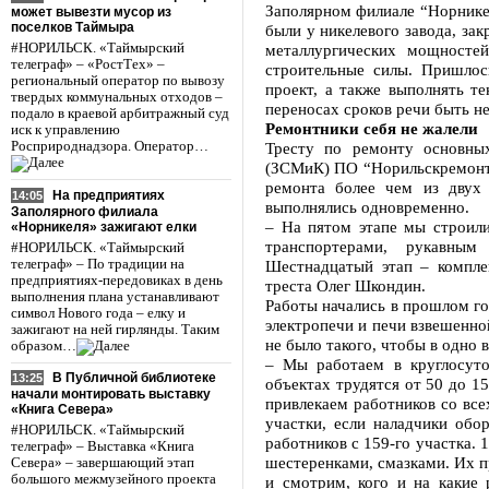
Заполярном филиале “Норнике
может вывезти мусор из
поселков Таймыра
были у никелевого завода, за
#НОРИЛЬСК. «Таймырский
металлургических мощностей
телеграф» – «РостТех» –
строительные силы. Пришлось
региональный оператор по вывозу
проект, а также выполнять т
твердых коммунальных отходов –
переносах сроков речи быть не
подало в краевой арбитражный суд
Ремонтники себя не жалели
иск к управлению
Росприроднадзора. Оператор…
Тресту по ремонту основны
(ЗСМиК) ПО “Норильскремонт”
ремонта более чем из двух 
На предприятиях
14:05
выполнялись одновременно.
Заполярного филиала
– На пятом этапе мы строил
«Норникеля» зажигают елки
транспортерами, рукавным
#НОРИЛЬСК. «Таймырский
телеграф» – По традиции на
Шестнадцатый этап – комплек
предприятиях-передовиках в день
треста Олег Шкондин.
выполнения плана устанавливают
Работы начались в прошлом г
символ Нового года – елку и
электропечи и печи взвешенно
зажигают на ней гирлянды. Таким
не было такого, чтобы в одно 
образом…
– Мы работаем в круглосуто
В Публичной библиотеке
13:25
объектах трудятся от 50 до 1
начали монтировать выставку
привлекаем работников со все
«Книга Севера»
участки, если наладчики обо
#НОРИЛЬСК. «Таймырский
работников с 159-го участка. 
телеграф» – Выставка «Книга
шестеренками, смазками. Их 
Севера» – завершающий этап
большого межмузейного проекта
и смотрим, кого и на какие