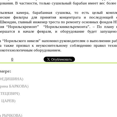
ования. В частности, только сушильный барабан имеет вес более
ылевая камера, барабанная сушилка, то есть целый компл
ические фильтры для принятия концентрата и последующей 
г Шкондин, главный инженер треста по ремонту основных фондов 
ния “Норильскремонт” “Норильскникельремонта”. – По плану 
вершатся в начале февраля, и оборудование будет запущен
а “Норильского никеля” напомнил руководителям о выполнении ра
 а также призвал к неукоснительному соблюдению правил техн
ысокотехнологичным оборудованием.
0
мере:
 ФЕДИШИНА)
ерина БАРКОВА)
СТЕЦЕВИЧ)
р ЦАРЕВ)
на РЫЧКОВА)