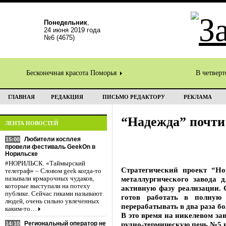
Понедельник
,
24 июня 2019 года
№6 (4675)
Бесконечная красота Поморья
В четвер
ГЛАВНАЯ
РЕДАКЦИЯ
ПИСЬМО РЕДАКТОРУ
РЕКЛАМА
“Надежда” почти
ЛЕНТА НОВОСТЕЙ
Любители косплея
15:00
провели фестиваль GeekOn в
Норильске
#НОРИЛЬСК. «Таймырский
Стратегический проект “Но
телеграф» – Словом geek когда-то
металлургического завода 
называли ярмарочных чудаков,
которые выступали на потеху
активную фазу реализации. 
публике. Сейчас гиками называют
готов работать в полную
людей, очень сильно увлеченных
перерабатывать в два раза б
каким-то…
В это время на никелевом з
Региональный оператор не
рудно-термическую печь №5 в
14:10