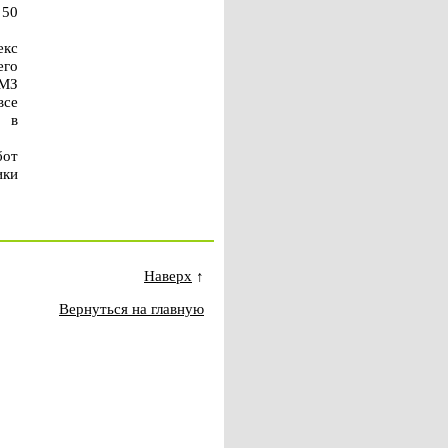
 50
екс
его
НМЗ
все
о в
бот
ики
Наверх
↑
Вернуться на главную