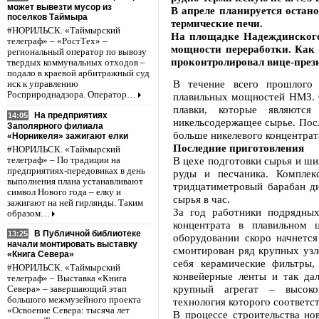
может вывезти мусор из
В апреле планируется остан
поселков Таймыра
термические печи.
#НОРИЛЬСК. «Таймырский
На площадке Надеждинского
телеграф» – «РостТех» –
мощности переработки. Как 
региональный оператор по вывозу
проконтролировал вице-през
твердых коммунальных отходов –
подало в краевой арбитражный суд
В течение всего прошлого 
иск к управлению
Росприроднадзора. Оператор…
плавильных мощностей НМЗ. О
плавки, которые являются
На предприятиях
14:05
никельсодержащее сырье. Посл
Заполярного филиала
больше никелевого концентрата
«Норникеля» зажигают елки
Последние приготовления
#НОРИЛЬСК. «Таймырский
В цехе подготовки сырья и ш
телеграф» – По традиции на
предприятиях-передовиках в день
руды и песчаника. Комплек
выполнения плана устанавливают
тридцатиметровый барабан ди
символ Нового года – елку и
сырья в час.
зажигают на ней гирлянды. Таким
За год работники подрядных
образом…
концентрата в плавильном
В Публичной библиотеке
13:25
оборудовании скоро начнется
начали монтировать выставку
смонтирован ряд крупных узл
«Книга Севера»
себя керамические фильтры,
#НОРИЛЬСК. «Таймырский
конвейерные ленты и так да
телеграф» – Выставка «Книга
крупный агрегат – высоко
Севера» – завершающий этап
большого межмузейного проекта
технология которого соответ
«Освоение Севера: тысяча лет
В процессе строительства но