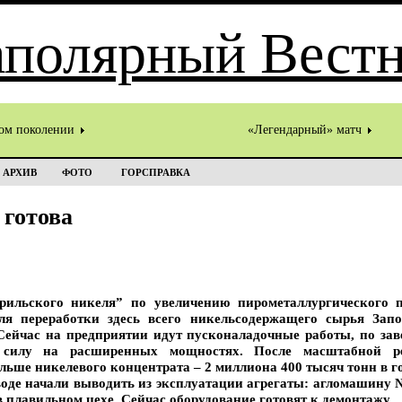
том поколении
«Легендарный» матч
АРХИВ
ФОТО
ГОРСПРАВКА
 готова
рильского никеля” по увеличению пирометаллургического 
для переработки здесь всего никельсодержащего сырья Зап
Сейчас на предприятии идут пусконаладочные работы, по за
 силу на расширенных мощностях. После масштабной ре
ольше никелевого концентрата – 2 миллиона 400 тысяч тонн в г
аводе начали выводить из эксплуатации агрегаты: агломашину 
 плавильном цехе. Сейчас оборудование готовят к демонтажу.