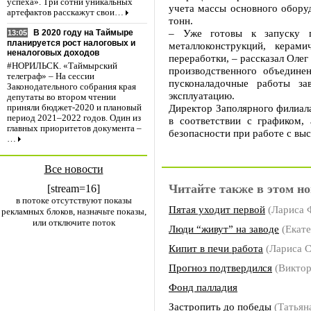
успеха». Три сотни уникальных
учета массы основного оборуд
артефактов расскажут свои…
тонн.
– Уже готовы к запуску п
В 2020 году на Таймыре
13:05
планируется рост налоговых и
металлоконструкций, керам
неналоговых доходов
переработки, – рассказал Оле
#НОРИЛЬСК. «Таймырский
производственного объедине
телеграф» – На сессии
пусконаладочные работы за
Законодательного собрания края
эксплуатацию.
депутаты во втором чтении
Директор Заполярного филиал
приняли бюджет-2020 и плановый
период 2021–2022 годов. Один из
в соответствии с графиком,
главных приоритетов документа –
безопасности при работе с в
…
Все новости
Читайте также в этом но
[stream=16]
в потоке отсутствуют показы
Пятая уходит первой
(Лариса
рекламных блоков, назначьте показы,
или отключите поток
Люди “живут” на заводе
(Екат
Кипит в печи работа
(Лариса 
Прогноз подтвердился
(Викто
Фонд палладия
Застропить до победы
(Татья