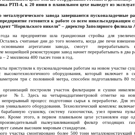
овка РТП-4, к 20 июня в плавильном цехе выведут из эксплуат
 металлургического завода завершаются пусконаладочные ра
предприятие готовится к работе со всем никельсодержащим 
идент “Норильского никеля” – директор Заполярного филиала
года на предприятии шла грандиозная стройка для увеличе
стались считаные дни до того момента, когда две печи взвешен
 основными агрегатами завода, смогут перерабатывать 
е мощнейшей реконструкции завод начнет перерабатывать в два р
 – 2 миллиона 400 тысяч тонн в год.
ихты приступили к пусконаладочным работам на новом участке су
с высокотехнологичного оборудования, который включает в с
аметром три с половиной метра, способен подготавливать 80 т
 организаций построили участок фильтрации и сушки никелев
 цехе №1. Здесь на четырнадцатиметровой отметке на но
 непрерывный процесс подготовки сырья к переработке. Для эт
ов уникального оборудования. Технологический комплекс включае
 барабанную сушилку, систему газоочистки, узел приема пуль
лее. Кроме этого, в первом плавильном цехе установлен еще о
производительный пылеулавливающий фильтр отходящих газ
ствует самым высоким мировым стандартам.
вого участка смонтировано более 500 тонн металлоконструкций 