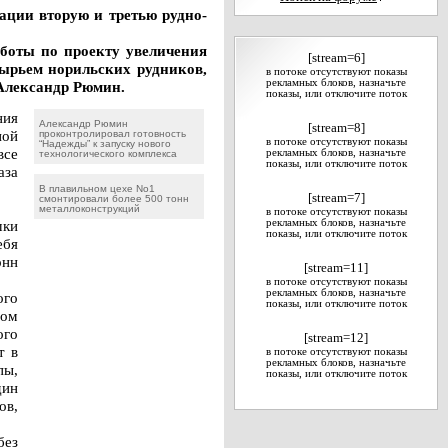
ации вторую и третью рудно-
боты по проекту увеличения
[stream=6]
сырьем норильских рудников,
в потоке отсутствуют показы
рекламных блоков, назначьте
 Александр Рюмин.
показы, или отключите поток
ния
Александр Рюмин
[stream=8]
ной
проконтролировал готовность
в потоке отсутствуют показы
“Надежды” к запуску нового
все
рекламных блоков, назначьте
технологического комплекса
показы, или отключите поток
аза
В плавильном цехе No1
[stream=7]
смонтировали более 500 тонн
металлоконструкций
в потоке отсутствуют показы
шки
рекламных блоков, назначьте
показы, или отключите поток
ебя
онн
[stream=11]
в потоке отсутствуют показы
рекламных блоков, назначьте
ого
показы, или отключите поток
вом
ого
[stream=12]
т в
в потоке отсутствуют показы
рекламных блоков, назначьте
пы,
показы, или отключите поток
дин
ов,
без