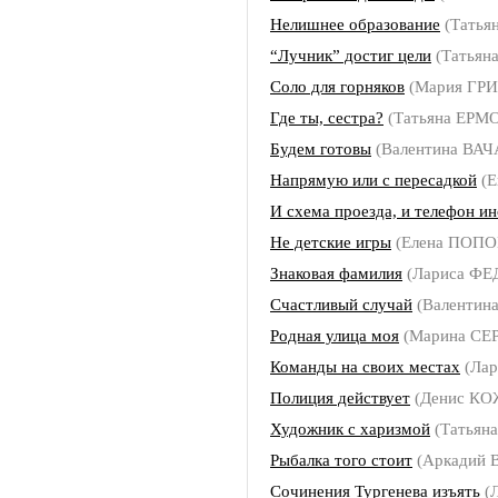
Нелишнее образование
(Татья
“Лучник” достиг цели
(Татьян
Соло для горняков
(Мария ГР
Где ты, сестра?
(Татьяна ЕРМ
Будем готовы
(Валентина ВА
Напрямую или с пересадкой
(Е
И схема проезда, и телефон и
Не детские игры
(Елена ПОПО
Знаковая фамилия
(Лариса Ф
Счастливый случай
(Валентин
Родная улица моя
(Марина СЕ
Команды на своих местах
(Ла
Полиция действует
(Денис К
Художник с харизмой
(Татьян
Рыбалка того стоит
(Аркадий
Сочинения Тургенева изъять
(