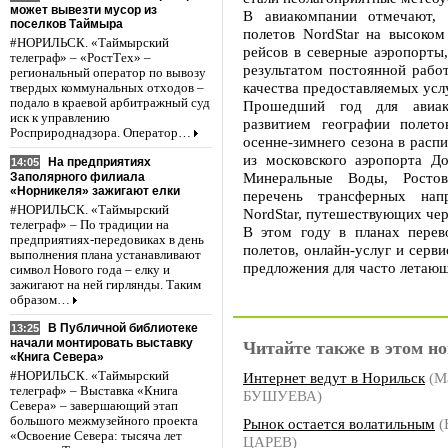
может вывезти мусор из
В авиакомпании отмечают, 
поселков Таймыра
полетов NordStar на высоком
#НОРИЛЬСК. «Таймырский
рейсов в северные аэропорты,
телеграф» – «РостТех» –
результатом постоянной рабо
региональный оператор по вывозу
качества предоставляемых услу
твердых коммунальных отходов –
подало в краевой арбитражный суд
Прошедший год для авиако
иск к управлению
развитием географии полет
Росприроднадзора. Оператор…
осенне-зимнего сезона в расп
из московского аэропорта Д
На предприятиях
14:05
Минеральные Воды, Росто
Заполярного филиала
«Норникеля» зажигают елки
перечень трансферных нап
#НОРИЛЬСК. «Таймырский
NordStar, путешествующих чер
телеграф» – По традиции на
В этом году в планах перев
предприятиях-передовиках в день
полетов, онлайн-услуг и серв
выполнения плана устанавливают
предложения для часто летаю
символ Нового года – елку и
зажигают на ней гирлянды. Таким
образом…
В Публичной библиотеке
13:25
начали монтировать выставку
Читайте также в этом но
«Книга Севера»
Интернет ведут в Норильск
(М
#НОРИЛЬСК. «Таймырский
телеграф» – Выставка «Книга
БУШУЕВА)
Севера» – завершающий этап
большого межмузейного проекта
Рынок остается волатильным
(
«Освоение Севера: тысяча лет
ЦАРЕВ)