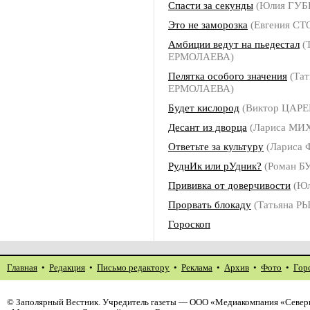
Спасти за секунды
(Юлия ГУБ
Это не заморозка
(Евгения С
Амбиции ведут на пьедестал
(
ЕРМОЛАЕВА)
Пелятка особого значения
(Тат
ЕРМОЛАЕВА)
Будет кислород
(Виктор ЦАРЕ
Десант из дворца
(Лариса МИ
Ответьте за культуру
(Лариса
РуднИк или рУдник?
(Роман 
Прививка от доверчивости
(Юл
Прорвать блокаду
(Татьяна Р
Гороскоп
Главная
•
Редакция
•
Письмо редактору
•
Реклама
•
Архив
•
Фото
•
Гор
©
Заполярный Вестник
. Учредитель газеты — ООО «Медиакомпания «Северн