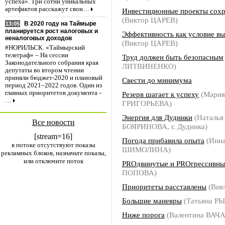
успеха». Три сотни уникальных
артефактов расскажут свои…
Инвестиционные проекты сохр
(Виктор ЦАРЕВ)
В 2020 году на Таймыре
13:05
планируется рост налоговых и
Эффективность как условие в
неналоговых доходов
(Виктор ЦАРЕВ)
#НОРИЛЬСК. «Таймырский
телеграф» – На сессии
Труд должен быть безопасным
Законодательного собрания края
ЛИТВИНЕНКО)
депутаты во втором чтении
приняли бюджет-2020 и плановый
Свести до минимума
период 2021–2022 годов. Один из
главных приоритетов документа –
Резерв шагает к успеху
(Мария
…
ГРИГОРЬЕВА)
Энергия для Дудинки
(Наталья
Все новости
БОЯРИНОВА, г. Дудинка)
[stream=16]
Погода прибавила опыта
(Инн
в потоке отсутствуют показы
ШИМОЛИНА)
рекламных блоков, назначьте показы,
или отключите поток
PROдвинутые и РROгрессивны
ПОПОВА)
Приоритеты расставлены
(Вик
Большие маневры
(Татьяна Р
Ниже порога
(Валентина ВАЧ