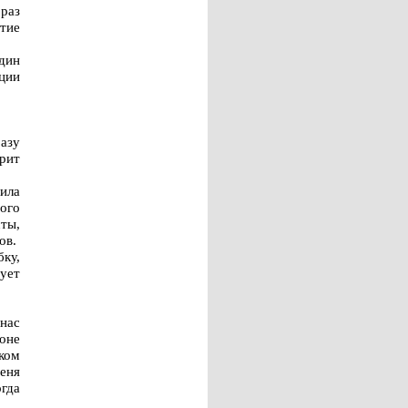
 раз
тие
один
ции
разу
орит
ила
ного
ты,
ов.
ку,
ует
 нас
оне
ком
меня
огда