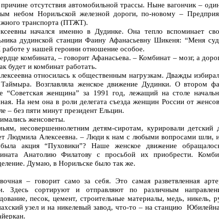
 причине отсутствия автомобильной трассы. Ныне вагончик – оди
тым небом Норильской железной дороги, по-новому – Предприя
ожного транспорта (ПТЖТ).
сеевны начался именно в Дудинке. Она тепло вспоминает сво
льника дудинской станции Фаину Афанасьевну Шикеня: “Меня суд
К работе у нашей героини отношение особое.
сердце комбината, – говорит Афанасьева. – Комбинат – мозг, а доро
ак будет и комбинат работать.
лексеевна относилась к общественным нагрузкам. Дважды избирал
 Таймыра. Возглавляла женское движение Дудинки. О втором фа
е “Советская женщина” за 1991 год, лежащий на столе начальн
ная. На нем она в роли делегата съезда женщин России от женсов
ле – без пяти минут президент Ельцин.
нимались женсоветы.
ьям, несовершеннолетним детям-сиротам, курировали детский 
ет Людмила Алексеевна. – Люди к нам с любыми вопросами шли, и
 была акция “Пуховики”? Наше женское движение обращалос
бината Анатолию Филатову с просьбой их приобрести. Комби
деление. Думаю, в Норильске было так же.
вочная – говорит само за себя. Это самая разветвленная арте
ги. Здесь сортируют и отправляют по различным направлен
дование, песок, цемент, строительные материалы, медь, никель, р
нахский узел и на никелевый завод, что-то – на станцию Юбилейн
айеркан.