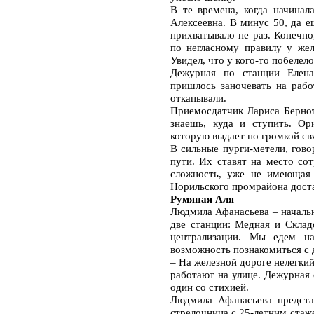
В те времена, когда начинал
Алексеевна. В минус 50, да 
прихватывало не раз. Конечно
по негласному правилу у жел
Увидел, что у кого-то побелело
Дежурная по станции Елена
пришлось заночевать на рабо
откапывали.
Приемосдатчик Лариса Бернота
знаешь, куда и ступить. Ор
которую выдает по громкой св
В сильные пурги-метели, гово
пути. Их ставят на место со
сложность, уже не имеющая 
Норильского промрайона доста
Румяная Аля
Людмила Афанасьева – начальн
две станции: Медная и Склад
централизации. Мы едем н
возможность познакомиться с 
– На железной дороге нелегкий
работают на улице. Дежурная 
один со стихией.
Людмила Афанасьева предста
стрелочница с 25-летним стаж