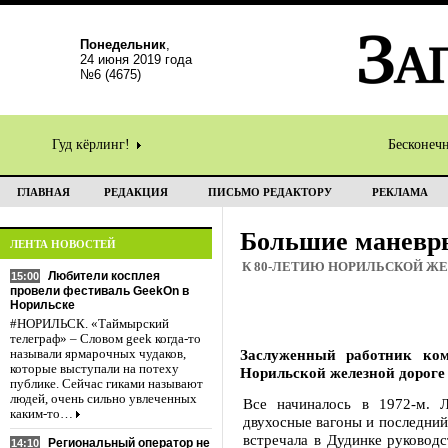
Понедельник
,
24 июня 2019 года
№6 (4675)
Гуд кёрлинг!
Бесконеч
ГЛАВНАЯ
РЕДАКЦИЯ
ПИСЬМО РЕДАКТОРУ
РЕКЛАМА
Большие маневр
ЛЕНТА НОВОСТЕЙ
К 80-ЛЕТИЮ НОРИЛЬСКОЙ Ж
Любители косплея
15:00
провели фестиваль GeekOn в
Норильске
#НОРИЛЬСК. «Таймырский
телеграф» – Словом geek когда-то
Заслуженный работник ком
называли ярмарочных чудаков,
которые выступали на потеху
Норильской железной дороге 
публике. Сейчас гиками называют
людей, очень сильно увлеченных
Все начиналось в 1972-м. 
каким-то…
двухосные вагоны и последний
встречала в Дудинке руковод
Региональный оператор не
14:10