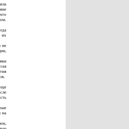
ила
ине
 что
ом.
гда
 их
н не
ии,
овки
гая
тия
ов.
 еще
сле
сть
орые
н на
ок,
овую