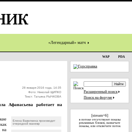
«Легендарный» матч
WAP
PDA
28 января 2016 года, 14:35
Расширенный поиск
Фото: Николай ЩИПКО
Текст: Татьяна РЫЧКОВА
Поиск на форуме
ла Афанасьева работает на
[stream=6]
кие
в потоке отсутствуют показы
Елена Вавилкина производит
рекламных блоков, назначьте
 как
очередной маневр
показы, или отключите поток
 на