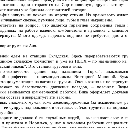
й вагонов: одни отправятся на Сортировочную, другие встанут 
яет вагоны уже бригада составителей поездов.
ьфия ничуть не похожа на жертву стихии. Из оранжевого жилет
ыглядывает свежее, румяное лицо, губы и глаза накрашены.
ветить на вопрос, что является гарантией сохранения тепла 
выданных на работе валенок, комбинезона и пуховика с капюшо
мерзнуть. Много одежды надевать под них не требуется, достато
оворит румяная Аля.
ной едем на станцию Складская. Здесь перерабатываются гру
диное складское хозяйство” и уже из ПЕСХ – по назначению на 
ский никель”. Это станция грузового типа.
но-техническое здание под названием “Горка”, знакомимс
ной профессии – приемосдатчиком Викторией Мининой. Бума
 это документация на вагоны с грузами. Очень важно их не перепута
ечает за безопасность движения поездов, – поясняет Людм
ики занимаются коммерческой работой. Вика оформляет докумен
ом составе и аккредитует эти вагоны.
вых знакомых мужья тоже железнодорожники (за исключением ра
ее супруг, подполковник в отставке, сейчас трудится на нориль
случайно.
 дороге не должно быть случайных людей, – высказывает свое мне
 я приехала в Норильск, у нас в основном работали специалист
 Какая бы тяжелая работа ни была, она любимая, твоя, и ты без 