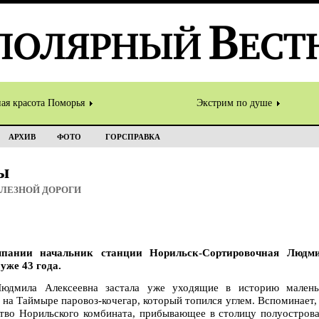
ная красота Поморья
Экстрим по душе
АРХИВ
ФОТО
ГОРСПРАВКА
ы
ЕЛЕЗНОЙ ДОРОГИ
пании начальник станции Норильск-Сортировочная Людми
уже 43 года.
Людмила Алексеевна застала уже уходящие в историю малень
 на Таймыре паровоз-кочегар, который топился углем. Вспоминает,
ство Норильского комбината, прибывающее в столицу полуострова