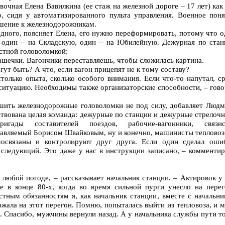
очная Елена Вавилкина (ее стаж на железной дороге – 17 лет) как
, сидя у автоматизированного пульта управления. Военное поня
шение к железнодорожникам.
дного, поясняет Елена, его нужно переформировать, потому что 
, один – на Складскую, один – на Юбилейную. Дежурная по стан
естной головоломкой:
нашечки. Вагончики переставляешь, чтобы сложилась картина.
ут быть? А что, если вагон прицепят не к тому составу?
только опыта, сколько особого внимания. Если что-то напутал, с
ситуацию. Необходимы также организаторские способности, – гов
шить железнодорожные головоломки не под силу, добавляет Людм
ствована целая команда: дежурные по станции и дежурные стрелоч
ригады составителей поездов, рабочие-вагонники, связис
лавляемый Борисом Швайковым, ну и конечно, машинисты тепловоз
освязаны и контролируют друг друга. Если один сделал ошиб
 следующий. Это даже у нас в инструкции записано, – комментир
любой погоде, – рассказывает начальник станции. – Актировок у
 в конце 80-х, когда во время сильной пурги унесло на перег
стным обязанностям я, как начальник станции, вместе с начальни
жала на этот перегон. Помню, попыталась выйти из тепловоза, и 
б. Спасибо, мужчины вернули назад. А у начальника службы пути т