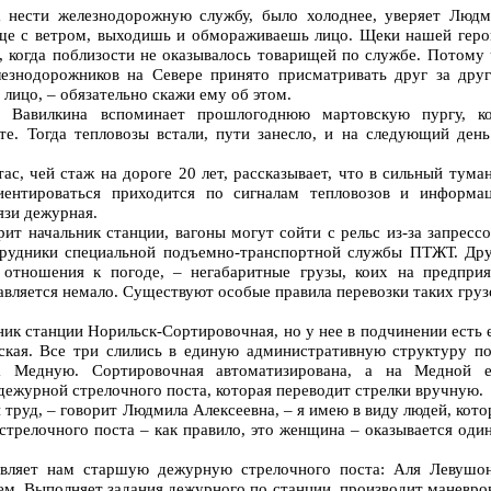
а нести железнодорожную службу, было холоднее, уверяет Людм
еще с ветром, выходишь и обмораживаешь лицо. Щеки нашей геро
, когда поблизости не оказывалось товарищей по службе. Потому
езнодорожников на Севере принято присматривать друг за друг
 лицо, – обязательно скажи ему об этом.
 Вавилкина вспоминает прошлогоднюю мартовскую пургу, ко
те. Тогда тепловозы встали, пути занесло, и на следующий день
с, чей стаж на дороге 20 лет, рассказывает, что в сильный тума
иентироваться приходится по сигналам тепловозов и информац
язи дежурная.
рит начальник станции, вагоны могут сойти с рельс из-за запресс
трудники специальной подъемно-транспортной службы ПТЖТ. Дру
отношения к погоде, – негабаритные грузы, коих на предприя
вляется немало. Существуют особые правила перевозки таких груз
ик станции Норильск-Сортировочная, но у нее в подчинении есть
ская. Все три слились в единую административную структуру по
а Медную. Сортировочная автоматизирована, а на Медной е
дежурной стрелочного поста, которая переводит стрелки вручную.
 труд, – говорит Людмила Алексеевна, – я имею в виду людей, кот
стрелочного поста – как правило, это женщина – оказывается оди
вляет нам старшую дежурную стрелочного поста: Аля Левушон
ем. Выполняет задания дежурного по станции, производит маневр