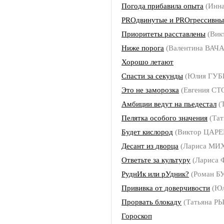
Погода прибавила опыта
(Инн
PROдвинутые и РROгрессивны
Приоритеты расставлены
(Вик
Ниже порога
(Валентина ВАЧ
Хорошо летают
Спасти за секунды
(Юлия ГУБ
Это не заморозка
(Евгения С
Амбиции ведут на пьедестал
(
Пелятка особого значения
(Та
Будет кислород
(Виктор ЦАРЕ
Десант из дворца
(Лариса МИ
Ответьте за культуру
(Лариса
РуднИк или рУдник?
(Роман 
Прививка от доверчивости
(Юл
Прорвать блокаду
(Татьяна Р
Гороскоп