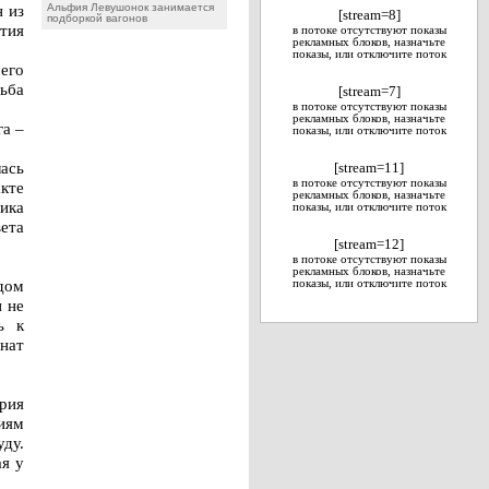
н из
Альфия Левушонок занимается
[stream=8]
подборкой вагонов
тия
в потоке отсутствуют показы
рекламных блоков, назначьте
показы, или отключите поток
его
ьба
[stream=7]
в потоке отсутствуют показы
рекламных блоков, назначьте
га –
показы, или отключите поток
ась
[stream=11]
в потоке отсутствуют показы
кте
рекламных блоков, назначьте
ика
показы, или отключите поток
ета
[stream=12]
в потоке отсутствуют показы
рекламных блоков, назначьте
дом
показы, или отключите поток
 не
ь к
нат
рия
иям
уду.
ая у