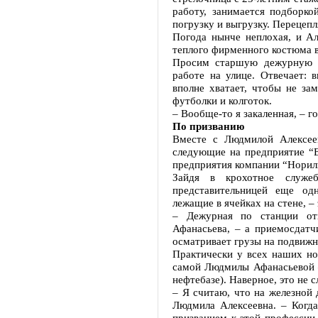
работу, занимается подборко
погрузку и выгрузку. Перецепл
Погода нынче неплохая, и Ал
теплого фирменного костюма в
Просим старшую дежурную от
работе на улице. Отвечает: 
вполне хватает, чтобы не за
футболки и колготок.
– Вообще-то я закаленная, – г
По призванию
Вместе с Людмилой Алексеев
следующие на предприятие “Е
предприятия компании “Нориль
Зайдя в крохотное служеб
представительницей еще од
лежащие в ячейках на стене, –
– Дежурная по станции отв
Афанасьева, – а приемосдатч
осматривает грузы на подвижн
Практически у всех наших но
самой Людмилы Афанасьевой – 
нефтебазе). Наверное, это не 
– Я считаю, что на железной
Людмила Алексеевна. – Когда
призванием к этой профессии.