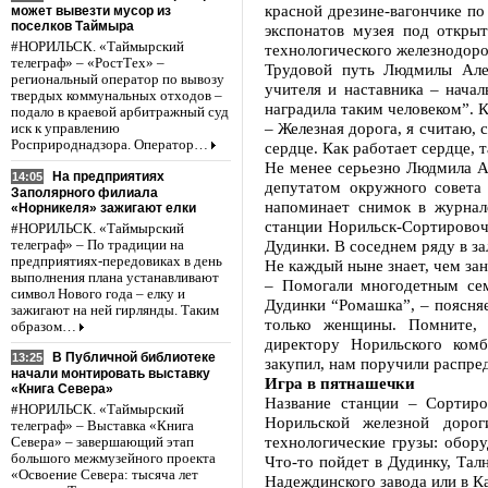
красной дрезине-вагончике по
может вывезти мусор из
поселков Таймыра
экспонатов музея под откры
#НОРИЛЬСК. «Таймырский
технологического железнодор
телеграф» – «РостТех» –
Трудовой путь Людмилы Алек
региональный оператор по вывозу
учителя и наставника – нача
твердых коммунальных отходов –
наградила таким человеком”. 
подало в краевой арбитражный суд
– Железная дорога, я считаю, 
иск к управлению
Росприроднадзора. Оператор…
сердце. Как работает сердце, т
Не менее серьезно Людмила А
На предприятиях
14:05
депутатом окружного совета
Заполярного филиала
напоминает снимок в журнал
«Норникеля» зажигают елки
станции Норильск-Сортировоч
#НОРИЛЬСК. «Таймырский
Дудинки. В соседнем ряду в за
телеграф» – По традиции на
предприятиях-передовиках в день
Не каждый ныне знает, чем за
выполнения плана устанавливают
– Помогали многодетным сем
символ Нового года – елку и
Дудинки “Ромашка”, – поясня
зажигают на ней гирлянды. Таким
только женщины. Помните,
образом…
директору Норильского ком
В Публичной библиотеке
13:25
закупил, нам поручили распре
начали монтировать выставку
Игра в пятнашечки
«Книга Севера»
Название станции – Сортиро
#НОРИЛЬСК. «Таймырский
Норильской железной доро
телеграф» – Выставка «Книга
технологические грузы: обору
Севера» – завершающий этап
большого межмузейного проекта
Что-то пойдет в Дудинку, Тал
«Освоение Севера: тысяча лет
Надеждинского завода или в К