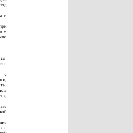
под
а и
при
ном
чно
зы,
все
я с
ги,
ть.
ила
ты,
зве
ской
ние
ы с
этой