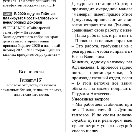
успеха». Три сотни уникальных
Дежурная по станции Сортиров
артефактов расскажут свои…
производит очередной маневр
“маневры” имеет прямое отно
В 2020 году на Таймыре
13:05
планируется рост налоговых и
Допустим, пришел состав с ме
неналоговых доходов
вагон отправится на Дудинку
#НОРИЛЬСК. «Таймырский
сравнивает свою работу с изв
телеграф» – На сессии
– Наша работа как игра в пят
Законодательного собрания края
– Проколы на первых порах мог
депутаты во втором чтении
– Это работа, требующая не с
приняли бюджет-2020 и плановый
период 2021–2022 годов. Один из
реагируешь, чтобы исправить 
главных приоритетов документа –
Елена Вавилкина.
…
Конечно, одному человеку ре
Афанасьева. В процессе задей
Все новости
поста, приемосдатчики, б
производственный отдел, возг
[stream=16]
– В этой цепочке все взаим
в потоке отсутствуют показы
обязательно может поправить
рекламных блоков, назначьте показы,
Людмила Алексеевна.
или отключите поток
Унесенная ветром
– Мы работаем стабильно при 
нет. Помню случай в Дудинке
тепловоз. И по своим должно
службы пути и ревизором выез
тут же ветром унесло в сугро
унесло шапку.