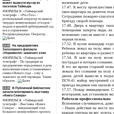
маленькие дети.
может вывезти мусор из
поселков Таймыра
17.47. К месту происшествия 
#НОРИЛЬСК. «Таймырский
окон квартиры на девятом эта
телеграф» – «РостТех» –
Сотрудники пожарно-спасател
региональный оператор по вывозу
бригаду скорой помощи.
твердых коммунальных отходов –
17.48. Дверь в квартиру ока
подало в краевой арбитражный суд
помещении заперты люди, их 
иск к управлению
Росприроднадзора. Оператор…
мгновенно снесли вместе с ко
черная пелена.
17.52. В кухне командир отд
На предприятиях
14:05
Ребенок лежал на полу, явно
Заполярного филиала
ребенка из квартиры и размест
«Норникеля» зажигают елки
17.54. В зале на полу возл
#НОРИЛЬСК. «Таймырский
телеграф» – По традиции на
пострадал и потерял сознание.
предприятиях-передовиках в день
В это же время старший пож
выполнения плана устанавливают
лежала без сознания на полу 
символ Нового года – елку и
двоих детей вынесли в подъе
зажигают на ней гирлянды. Таким
ПСЧ-41 майор внутренней сл
образом…
приезда медиков они оказали 
В Публичной библиотеке
13:25
17.57. Пожар ликвидирован. С
начали монтировать выставку
возгорания, как установили эк
«Книга Севера»
Работали профессионально
#НОРИЛЬСК. «Таймырский
Вспоминая случившееся, даже 
телеграф» – Выставка «Книга
– Наши действия на месте по
Севера» – завершающий этап
большого межмузейного проекта
каждая секунда на вес золота,