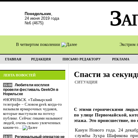
Понедельник
,
24 июня 2019 года
№6 (4675)
В четвертом поколении
Экстрим 
ГЛАВНАЯ
РЕДАКЦИЯ
ПИСЬМО РЕДАКТОРУ
РЕКЛАМА
Спасти за секун
ЛЕНТА НОВОСТЕЙ
СИТУАЦИЯ
Любители косплея
15:00
провели фестиваль GeekOn в
Норильске
#НОРИЛЬСК. «Таймырский
телеграф» – Словом geek когда-то
С этими героическими людьм
называли ярмарочных чудаков,
которые выступали на потеху
по улице Первомайской, кото
публике. Сейчас гиками называют
этажа. Это происшествие, по
людей, очень сильно увлеченных
каким-то…
Канун Нового года. 24 декаб
службы Зухра Шафикова прин
Региональный оператор не
14:10