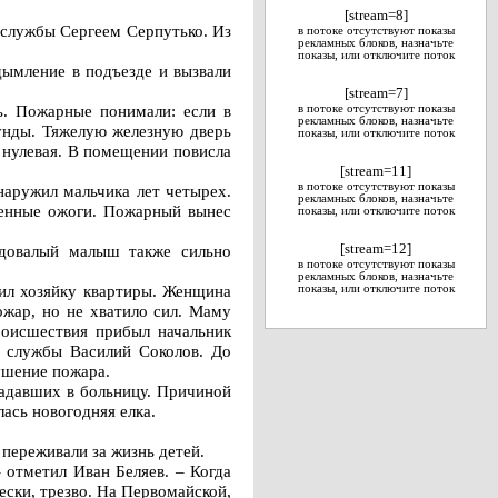
[stream=8]
 службы Сергеем Серпутько. Из
в потоке отсутствуют показы
рекламных блоков, назначьте
показы, или отключите поток
дымление в подъезде и вызвали
[stream=7]
ть. Пожарные понимали: если в
в потоке отсутствуют показы
рекламных блоков, назначьте
кунды. Тяжелую железную дверь
показы, или отключите поток
 нулевая. В помещении повисла
[stream=11]
в потоке отсутствуют показы
наружил мальчика лет четырех.
рекламных блоков, назначьте
ленные ожоги. Пожарный вынес
показы, или отключите поток
годовалый малыш также сильно
[stream=12]
в потоке отсутствуют показы
рекламных блоков, назначьте
ил хозяйку квартиры. Женщина
показы, или отключите поток
ожар, но не хватило сил. Маму
роисшествия прибыл начальник
й службы Василий Соколов. До
ушение пожара.
радавших в больницу. Причиной
лась новогодняя елка.
переживали за жизнь детей.
 отметил Иван Беляев. – Когда
ески, трезво. На Первомайской,