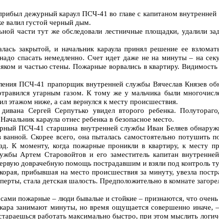
прибыл дежурный караул ПСЧ-41 во главе с капитаном внутренней
же валил густой черный дым.
ьной части тут же обследовали лестничные площадки, удалили за
залась закрытой, и начальник караула принял решение ее взлома
надо спасать немедленно. Счет идет даже не на минуты – на се
сяком и частью стены. Пожарные ворвались в квартиру. Видимость
еления ПСЧ-41 прапорщик внутренней службы Вячеслав Князев об
 отравился угарным газом. К тому же у мальчика были многочис
ил этажом ниже, а сам вернулся к месту происшествия.
е дивана Сергей Серпутько увидел второго ребенка. Полутора
 Начальник караула отнес ребенка в безопасное место.
арный ПСЧ-41 старшина внутренней службы Иван Беляев обнаруж
в ванной. Скорее всего, она пыталась самостоятельно потушить п
зд. К моменту, когда пожарные проникли в квартиру, к месту п
ужбы Артем Старовойтов и его заместитель капитан внутренне
первую доврачебную помощь пострадавшим и взяли под контроль т
корая, прибывшая на место происшествия за минуту, увезла пост
сперты, стала детская шалость. Предположительно в комнате загоре
сами пожарные – люди бывалые и стойкие – признаются, что очень 
жара занимают минуты, но время ощущается совершенно иначе, –
 стараешься работать максимально быстро, при этом мыслить логич