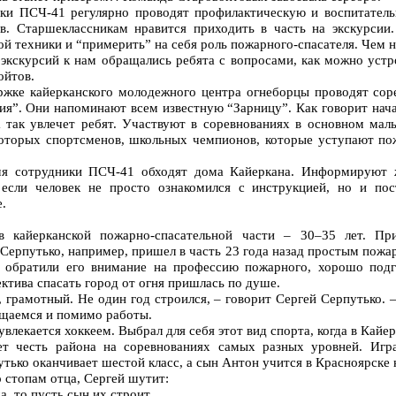
ики ПСЧ-41 регулярно проводят профилактическую и воспитател
в. Старшеклассникам нравится приходить в часть на экскурсии
й техники и “примерить” на себя роль пожарного-спасателя. Чем 
экскурсий к нам обращались ребята с вопросами, как можно устро
ойтов.
ржке кайерканского молодежного центра огнеборцы проводят сор
ия”. Они напоминают всем известную “Зарницу”. Как говорит нач
а так увлечет ребят. Участвуют в соревнованиях в основном маль
которых спортсменов, школьных чемпионов, которые уступают п
мя сотрудники ПСЧ-41 обходят дома Кайеркана. Информируют 
, если человек не просто ознакомился с инструкцией, но и по
.
ов кайерканской пожарно-спасательной части – 30–35 лет. П
Серпутько, например, пришел в часть 23 года назад простым пож
зья обратили его внимание на профессию пожарного, хорошо по
ктива спасать город от огня пришлась по душе.
, грамотный. Не один год строился, – говорит Сергей Серпутько. 
бщаемся и помимо работы.
влекается хоккеем. Выбрал для себя этот вид спорта, когда в Кайе
ает честь района на соревнованиях самых разных уровней. Игр
тько оканчивает шестой класс, а сын Антон учится в Красноярске 
о стопам отца, Сергей шутит:
, то пусть сын их строит.