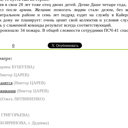
 в свои 28 лет тоже отец двоих детей. Дочке Даше четыре года,
л после армии. Желание помогать людям стало делом, без к
ентральном районе и семь лет подряд ездит на службу в Кайер
к дому не планирует: очень ценит свой коллектив и условия сл
дь у слаженной команды результат всегда соответствующий.
произошло 34 пожара. В общей сложности сотрудники ПСЧ-41 спас
0
мере:
арина БУШУЕВА)
Виктор ЦАРЕВ)
анятся
(Виктор ЦАРЕВ)
ыживания
(Виктор ЦАРЕВ)
(Ольга ЛИТВИНЕНКО)
 ГРИГОРЬЕВА)
 БОЯРИНОВА, г. Дудинка)