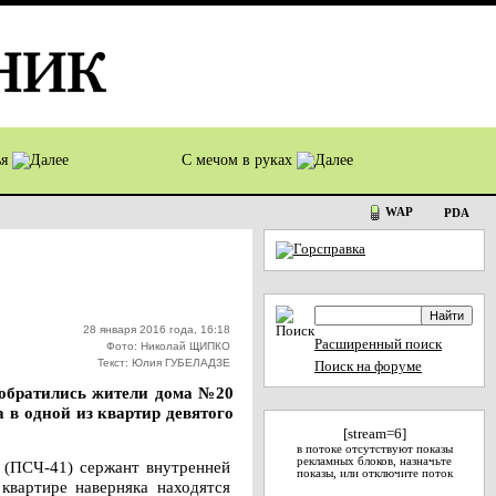
ья
С мечом в руках
WAP
PDA
28 января 2016 года, 16:18
Расширенный поиск
Фото: Николай ЩИПКО
Текст: Юлия ГУБЕЛАДЗЕ
Поиск на форуме
 обратились жители дома №20
 в одной из квартир девятого
[stream=6]
в потоке отсутствуют показы
рекламных блоков, назначьте
 (ПСЧ-41) сержант внутренней
показы, или отключите поток
вартире наверняка находятся