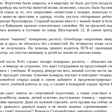
зло. Форточки были закрыты, и в квартиру не было доступа воздух
прибудь мы хотя бы минутой позже, возможно, спасать было бы нек
й семьи за то, что оперативно оповестили о пожаре, помогали у
но вынесли простыни и одежду, чтобы укутать обгоревших ребя
центре Красноярска. Старший мальчик вместе с мамой лежит в боль
и в Кайеркане прошли относительно спокойно. Но на прошлой нед
ась комната в гостинке по улице Шахтерской, 22. В самом центр
выпало “нашему” пожарному расчету. Огнеборцы оперативно эваку
ко и здесь не обошлось без сложностей. На четвертом этаже ост
 не получилось. На помощь пришел водитель ПСЧ-41 прапорщи
етер, он спустил женщину и детей на землю по автолестнице.
ной части №41 служат четыре пожарных расчета, – объяснил на
, и никогда не угадаешь, что ждет сотрудников на предстоящей см
ть с учебным. В период дежурства весь личный состав части, вк
: проходит тактику тушения пожаров, изучает и повторяет теорию,
ровойтов открыл шкаф в своем кабинете и продемонстрирова
зультат учебной работы за год, а служит в пожарной охране Артем
ав сдает зачеты по спортивной подготовке, а также участвует 
волейболу, лыжам, легкой атлетике, настольному теннису, – переч
ойке призеров. Даже по пулевой стрельбе, хотя оружие мы сейчас н
у пришлось держать марку в не менее важных соревнованиях – 
на станет призером?! Команда Старовойтовых завоевала серебро.