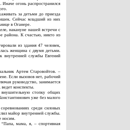
а. Иначе огонь распространился
ого.
хаживать за детьми до приезда
тишек. Сейчас младший из них
нице в Оганере.
еле, накануне нашей встречи с
е района. К счастью, никто из
ировали из здания 47 человек,
алась женщина с двумя детьми.
к внутренней службы Евгений
чальник Артем Старовойтов. –
ене. Если вызовов нет, рабочий
лючая руководство, занимается
 ведет конспекты.
л внушительную стопку общих
 Константинович уже без малого
в соревнованиях среди силовых
ислил майор внутренней службы.
е носим.
“Папа, мама, я, – спортивная