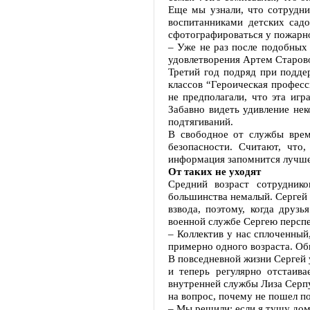
Еще мы узнали, что сотрудн
воспитанниками детских садо
сфотографироваться у пожарно
– Уже не раз после подобных 
удовлетворения Артем Старов
Третий год подряд при подде
классов “Героическая професс
не предполагали, что эта игр
Забавно видеть удивление не
подтягиваний.
В свободное от службы вре
безопасности. Считают, что
информация запомнится лучше
От таких не уходят
Средний возраст сотрудник
большинства немалый. Сергей 
взвода, поэтому, когда дру
военной службе Сергею перспе
– Коллектив у нас сплоченный
примерно одного возраста. О
В повседневной жизни Сергей у
и теперь регулярно отстаив
внутренней службы Лиза Серпу
на вопрос, почему не пошел п
– Мы решили: если я тушу дома