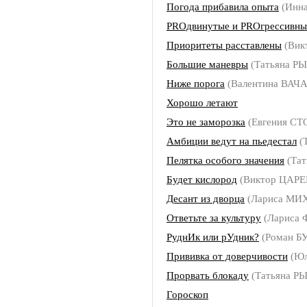
Погода прибавила опыта
(Инн
PROдвинутые и РROгрессивны
Приоритеты расставлены
(Вик
Большие маневры
(Татьяна Р
Ниже порога
(Валентина ВАЧ
Хорошо летают
Это не заморозка
(Евгения С
Амбиции ведут на пьедестал
(
Пелятка особого значения
(Та
Будет кислород
(Виктор ЦАРЕ
Десант из дворца
(Лариса МИ
Ответьте за культуру
(Лариса
РуднИк или рУдник?
(Роман 
Прививка от доверчивости
(Юл
Прорвать блокаду
(Татьяна Р
Гороскоп