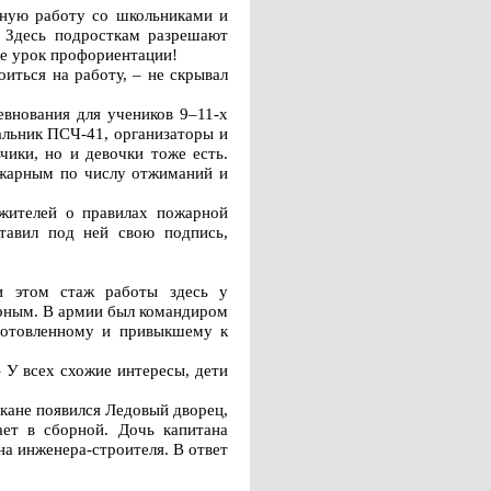
ьную работу со школьниками и
. Здесь подросткам разрешают
не урок профориентации!
иться на работу, – не скрывал
евнования для учеников 9–11-х
альник ПСЧ-41, организаторы и
чики, но и девочки тоже есть.
ожарным по числу отжиманий и
жителей о правилах пожарной
ставил под ней свою подпись,
ри этом стаж работы здесь у
арным. В армии был командиром
дготовленному и привыкшему к
– У всех схожие интересы, дети
ркане появился Ледовый дворец,
ает в сборной. Дочь капитана
на инженера-строителя. В ответ