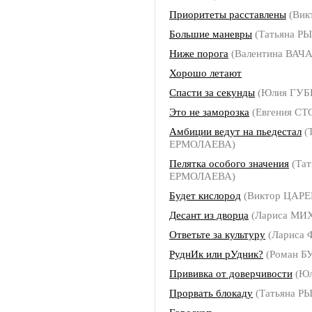
Приоритеты расставлены
(Вик
Большие маневры
(Татьяна Р
Ниже порога
(Валентина ВАЧ
Хорошо летают
Спасти за секунды
(Юлия ГУБ
Это не заморозка
(Евгения С
Амбиции ведут на пьедестал
(
ЕРМОЛАЕВА)
Пелятка особого значения
(Тат
ЕРМОЛАЕВА)
Будет кислород
(Виктор ЦАРЕ
Десант из дворца
(Лариса МИ
Ответьте за культуру
(Лариса
РуднИк или рУдник?
(Роман 
Прививка от доверчивости
(Юл
Прорвать блокаду
(Татьяна Р