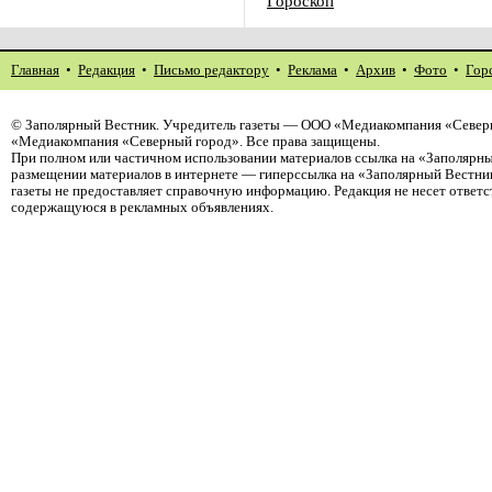
Гороскоп
Главная
•
Редакция
•
Письмо редактору
•
Реклама
•
Архив
•
Фото
•
Гор
©
Заполярный Вестник
. Учредитель газеты — ООО «Медиакомпания «Северн
«Медиакомпания «Северный город». Все права защищены.
При полном или частичном использовании материалов ссылка на «Заполярны
размещении материалов в интернете — гиперссылка на «Заполярный Вестник
газеты не предоставляет справочную информацию. Редакция не несет ответ
содержащуюся в рекламных объявлениях.