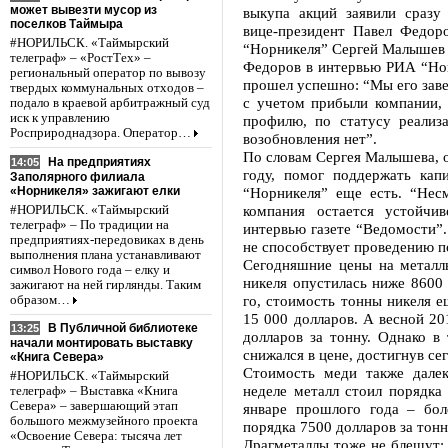
может вывезти мусор из
выкупа акций заявили сразу
поселков Таймыра
вице-президент Павел Федор
#НОРИЛЬСК. «Таймырский
“Норникеля” Сергей Малышев 
телеграф» – «РостТех» –
Федоров в интервью РИА “Нов
региональный оператор по вывозу
прошел успешно: “Мы его заве
твердых коммунальных отходов –
с учетом прибыли компании, 
подало в краевой арбитражный суд
иск к управлению
профилю, по статусу реализ
Росприроднадзора. Оператор…
возобновления нет”.
По словам Сергея Малышева, 
На предприятиях
14:05
году, помог поддержать кап
Заполярного филиала
«Норникеля» зажигают елки
“Норникеля” еще есть. “Несм
компания остается устойч
#НОРИЛЬСК. «Таймырский
телеграф» – По традиции на
интервью газете “Ведомости”
предприятиях-передовиках в день
не способствует проведению п
выполнения плана устанавливают
Сегодняшние цены на металлы
символ Нового года – елку и
никеля опустилась ниже 8600 
зажигают на ней гирлянды. Таким
го, стоимость тонны никеля е
образом…
15 000 долларов. А весной 20
В Публичной библиотеке
13:25
долларов за тонну. Однако в
начали монтировать выставку
снижался в цене, достигнув с
«Книга Севера»
Стоимость меди также далек
#НОРИЛЬСК. «Таймырский
неделе металл стоил порядка 
телеграф» – Выставка «Книга
Севера» – завершающий этап
январе прошлого года – бол
большого межмузейного проекта
порядка 7500 долларов за тонн
«Освоение Севера: тысяча лет
Драгметаллы тоже не блещут: