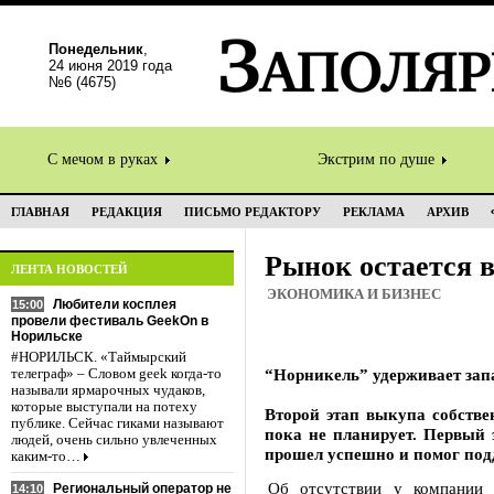
Понедельник
,
24 июня 2019 года
№6 (4675)
С мечом в руках
Экстрим по душе
ГЛАВНАЯ
РЕДАКЦИЯ
ПИСЬМО РЕДАКТОРУ
РЕКЛАМА
АРХИВ
Рынок остается 
ЛЕНТА НОВОСТЕЙ
ЭКОНОМИКА И БИЗНЕС
Любители косплея
15:00
провели фестиваль GeekOn в
Норильске
#НОРИЛЬСК. «Таймырский
“Норникель” удерживает зап
телеграф» – Словом geek когда-то
называли ярмарочных чудаков,
которые выступали на потеху
Второй этап выкупа собств
публике. Сейчас гиками называют
пока не планирует. Первый э
людей, очень сильно увлеченных
прошел успешно и помог под
каким-то…
Об отсутствии у компании 
Региональный оператор не
14:10