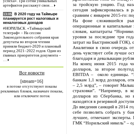
успеха». Три сотни уникальных
за тройскую унцию. Год наз
артефактов расскажут свои…
сегодня зафиксировалась в 
В 2020 году на Таймыре
13:05
сравним с январем 2015-го: по
планируется рост налоговых и
На фоне сложившейся рын
неналоговых доходов
операционные и капитальные 
#НОРИЛЬСК. «Таймырский
словам, капзатраты “Норнике
телеграф» – На сессии
уровня за последние три год
Законодательного собрания края
затрат на Быстринский ГОК), 
депутаты во втором чтении
приняли бюджет-2020 и плановый
Аналитики в свою очередь от
период 2021–2022 годов. Один из
день чувствует себя лучше ос
главных приоритетов документа –
благодаря и девальвации рубл
…
На конец июня 2015 года чи
долларов, за второе полуг
Все новости
EBITDA – около единицы. “
банкам 1,1 млрд долларов, о
[stream=16]
– 2,5 млрд”, – говорит Малыш
в потоке отсутствуют показы
страховки”. “Например, в 
рекламных блоков, назначьте показы,
долларов из Сбербанка, но 
или отключите поток
находятся в резервной доступн
До введения санкций в 2014 г
себе позволить собрать у ба
лучшее, отмечают эксперты. 
ГМК “Норильский никель” – од