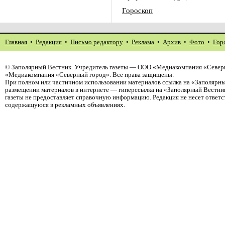
Гороскоп
Главная
•
Редакция
•
Письмо редактору
•
Реклама
•
Архив
•
Фото
•
Гор
©
Заполярный Вестник
. Учредитель газеты — ООО «Медиакомпания «Северн
«Медиакомпания «Северный город». Все права защищены.
При полном или частичном использовании материалов ссылка на «Заполярны
размещении материалов в интернете — гиперссылка на «Заполярный Вестник
газеты не предоставляет справочную информацию. Редакция не несет ответ
содержащуюся в рекламных объявлениях.