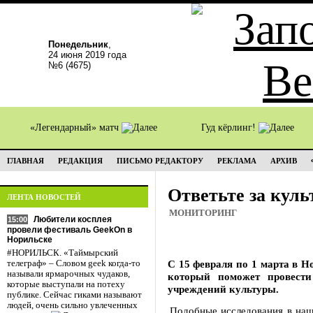
Понедельник
,
24 июня 2019 года
№6 (4675)
«Легендарный» матч
Гуд кёрлинг!
ГЛАВНАЯ
РЕДАКЦИЯ
ПИСЬМО РЕДАКТОРУ
РЕКЛАМА
АРХИВ
Ответьте за куль
ЛЕНТА НОВОСТЕЙ
МОНИТОРИНГ
Любители косплея
15:00
провели фестиваль GeekOn в
Норильске
#НОРИЛЬСК. «Таймырский
С 15 февраля по 1 марта в Н
телеграф» – Словом geek когда-то
называли ярмарочных чудаков,
который поможет провести
которые выступали на потеху
учреждений культуры.
публике. Сейчас гиками называют
людей, очень сильно увлеченных
Подобные исследования в наше