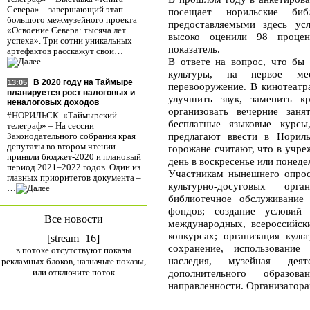
Севера» – завершающий этап
посещает норильские биб
большого межмузейного проекта
предоставляемыми здесь ус
«Освоение Севера: тысяча лет
высоко оценили 98 проце
успеха». Три сотни уникальных
показатель.
артефактов расскажут свои…
В ответе на вопрос, что бы
культуры, на первое мес
В 2020 году на Таймыре
13:05
перевооружение. В кинотеатра
планируется рост налоговых и
улучшить звук, заменить к
неналоговых доходов
организовать вечерние зан
#НОРИЛЬСК. «Таймырский
бесплатные языковые курсы
телеграф» – На сессии
предлагают ввести в Нориль
Законодательного собрания края
депутаты во втором чтении
горожане считают, что в учре
приняли бюджет-2020 и плановый
день в воскресенье или понеде
период 2021–2022 годов. Один из
Участникам нынешнего опрос
главных приоритетов документа –
культурно-досуговых ор
…
библиотечное обслуживание 
фондов; создание условий 
Все новости
международных, всероссийск
конкурсах; организация куль
[stream=16]
сохранение, использование
в потоке отсутствуют показы
наследия, музейная деяте
рекламных блоков, назначьте показы,
или отключите поток
дополнительного образова
направленности. Организатора