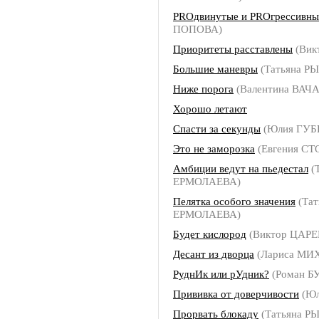
PROдвинутые и РROгрессивны
ПОПОВА)
Приоритеты расставлены
(Вик
Большие маневры
(Татьяна Р
Ниже порога
(Валентина ВАЧ
Хорошо летают
Спасти за секунды
(Юлия ГУБ
Это не заморозка
(Евгения С
Амбиции ведут на пьедестал
(
ЕРМОЛАЕВА)
Пелятка особого значения
(Тат
ЕРМОЛАЕВА)
Будет кислород
(Виктор ЦАРЕ
Десант из дворца
(Лариса МИ
РуднИк или рУдник?
(Роман 
Прививка от доверчивости
(Юл
Прорвать блокаду
(Татьяна Р