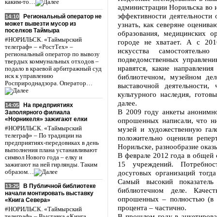
каким-то…
администрации Норильска во и
эффективности деятельности 
Региональный оператор не
14:10
может вывезти мусор из
узнать, как северяне оценива
поселков Таймыра
образования, медицинских о
#НОРИЛЬСК. «Таймырский
городе не хватает. А с 20
телеграф» – «РостТех» –
искусства самостоятельн
региональный оператор по вывозу
подведомственных управлени
твердых коммунальных отходов –
нравятся, какие направлени
подало в краевой арбитражный суд
иск к управлению
библиотечном, музейном дел
Росприроднадзора. Оператор…
выставочной деятельности,
культурного наследия, готов
далее.
На предприятиях
14:05
В 2009 году анкеты анонимно
Заполярного филиала
«Норникеля» зажигают елки
опрошенных написали, что ни
#НОРИЛЬСК. «Таймырский
музей и художественную гал
телеграф» – По традиции на
положительно оценили репер
предприятиях-передовиках в день
Норильске, разнообразие оказ
выполнения плана устанавливают
В феврале 2012 года в общей
символ Нового года – елку и
15 учреждений. Потребнос
зажигают на ней гирлянды. Таким
образом…
досуговых организаций тогд
Самый высокий показател
В Публичной библиотеке
13:25
библиотечном деле. Качес
начали монтировать выставку
опрошенных – полностью (в 
«Книга Севера»
процента – частично.
#НОРИЛЬСК. «Таймырский
В прошлом году в анкетирован
телеграф» – Выставка «Книга