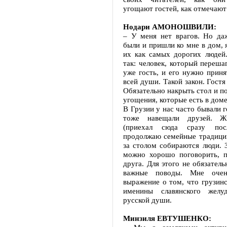
угощают гостей, как отмечают
Нодари АМОНОШВИЛИ:
– У меня нет врагов. Но да
были и пришли ко мне в дом, я
их как самых дорогих людей.
так: человек, который перешаг
уже гость, и его нужно приня
всей души. Такой закон. Гостя
Обязательно накрыть стол и п
угощения, которые есть в доме
В Грузии у нас часто бывали г
тоже навещали друзей. Ж
(приехал сюда сразу пос
продолжаю семейные традиции
за столом собираются люди. 
можно хорошо поговорить, п
друга. Для этого не обязател
важные поводы. Мне очен
выражение о том, что грузинс
именины славянского желу
русской души.
Минзиля ЕВТУШЕНКО: