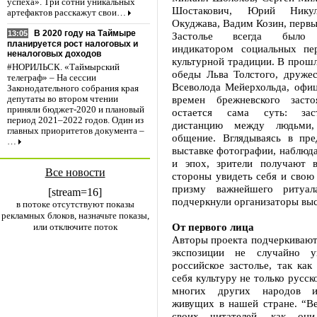
успеха». Три сотни уникальных
Шостакович, Юрий Нику
артефактов расскажут свои…
Окуджава, Вадим Козин, первы
В 2020 году на Таймыре
13:05
Застолье всегда было 
планируется рост налоговых и
индикатором социальных пе
неналоговых доходов
культурной традиции. В прош
#НОРИЛЬСК. «Таймырский
обеды Льва Толстого, дружес
телеграф» – На сессии
Всеволода Мейерхольда, офи
Законодательного собрания края
времен брежневского засто
депутаты во втором чтении
приняли бюджет-2020 и плановый
остается сама суть: зас
период 2021–2022 годов. Один из
дистанцию между людьми,
главных приоритетов документа –
общение. Вглядываясь в пре
…
выставке фотографии, наблюда
и эпох, зрители получают 
Все новости
стороны увидеть себя и свою
призму важнейшего ритуа
[stream=16]
подчеркнули организаторы выс
в потоке отсутствуют показы
рекламных блоков, назначьте показы,
От первого лица
или отключите поток
Авторы проекта подчеркивают,
экспозиции не случайно у
российское застолье, так как
себя культуру не только русск
многих других народов и
живущих в нашей стране. “Ве
своих читателей, как он