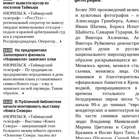
может вывезти мусор из
поселков Таймыра
Более 300 произведений вели
#НОРИЛЬСК. «Таймырский
и культовых фотографов – о
телеграф» – «РостТех» –
Александра Гринберга, Алекс
региональный оператор по вывозу
Ивана Шагина, Бориса Игнат
твердых коммунальных отходов –
Шайхета, Самария Гурария, Б
подало в краевой арбитражный суд
иск к управлению
до Виктора Ахломова, Ан
Росприроднадзора. Оператор…
Виктора Руйковича демонстр
русской души и русског
На предприятиях
14:05
национального мироощущения
Заполярного филиала
«Норникеля» зажигают елки
образом раскрывающихся во в
Менялось время, менялся сти
#НОРИЛЬСК. «Таймырский
телеграф» – По традиции на
съемки, менялись лица. От
предприятиях-передовиках в день
пикников и благотворител
выполнения плана устанавливают
официальных банкетов в Кремл
символ Нового года – елку и
водкой, превращавшихся 
зажигают на ней гирлянды. Таким
времена тотального д
образом…
безудержных пиров эпохи “
В Публичной библиотеке
13:25
начала 90-х до чинных “евро
начали монтировать выставку
кондитерских и кинотеатров на
«Книга Севера»
На части снимков запечатл
#НОРИЛЬСК. «Таймырский
люди: Владимир Маяковский
телеграф» – Выставка «Книга
Севера» – завершающий этап
Марина Цветаева и Сергей 
большого межмузейного проекта
Брежнев и Иосип Броз Тито, 
«Освоение Севера: тысяча лет
Михаил Шолохов, Сергей Мих