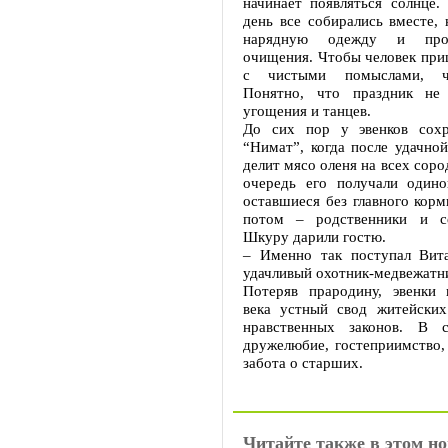
начинает появляться солнце.
день все собирались вместе,
нарядную одежду и про
очищения. Чтобы человек при
с чистыми помыслами, ч
Понятно, что праздник не 
угощения и танцев.
До сих пор у эвенков сохр
“Нимат”, когда после удачно
делит мясо оленя на всех соро
очередь его получали один
оставшиеся без главного корм
потом – родственники и се
Шкуру дарили гостю.
– Именно так поступал Вита
удачливый охотник-медвежатн
Потеряв прародину, эвенки 
века устный свод житейских
нравственных законов. В с
дружелюбие, гостеприимство,
забота о старших.
Читайте также в этом но