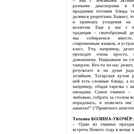
– Мы с земляками активн
разными диаспорами в Н
праздники готовим блюда та
делимся рецептами. Бывает, ч
и приношу угощения на 
коллегам. Еще у нас с п
традиция – своеобразный де
мы собираемся вместе
современным языком, я устра
класс. Учу, например, делат
проходит очень просто, 
домашнему. Накрываем на сто
танцуем. Кто-то из нас режет,
результате и на душе радо
хозяйкам. Татарская кухня р
ней есть сложные блюда, а е
например, общая тарелка с в
овощами. Самое главное – 
любовью, собрать за столом вс
порадовать, и пожелать им:
ашыгыз!” (“Приятного аппетит
Татьяна БОЛИНА-УКОЧЁР:
– Один из главных праздни
встреча Нового года в конце м