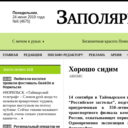
Понедельник
,
24 июня 2019 года
№6 (4675)
С мечом в руках
Бесконечная красота Пом
ГЛАВНАЯ
РЕДАКЦИЯ
ПИСЬМО РЕДАКТОРУ
РЕКЛАМА
АРХИВ
Хорошо сидим
ЛЕНТА НОВОСТЕЙ
АНОНС
Любители косплея
15:00
провели фестиваль GeekOn в
Норильске
#НОРИЛЬСК. «Таймырский
14 сентября в Таймырском к
телеграф» – Словом geek когда-то
называли ярмарочных чудаков,
“Российское застолье”, по
которые выступали на потеху
приуроченная к 350-лет
публике. Сейчас гиками называют
транспортного филиала ком
людей, очень сильно увлеченных
России, охватывающее перио
каким-то…
Одновременно экспозиция 
Региональный оператор не
14:10
фотографии.