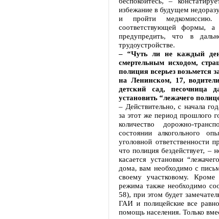
беспокойтесь, – констатир
избежание в будущем недоразу
и пройти медкомиссию.
соответствующей формы, а
предупредить, что в даль
трудоустройстве.
– “Чуть ли не каждый де
смертельным исходом, стра
полиция всерьез возьмется з
на Ленинском, 17, водител
детский сад, песочница д
установить “лежачего полиц
– Действительно, с начала го
за этот же период прошлого г
количество дорожно-транс
состоянии алкогольного оп
уголовной ответственности пр
что полиция бездействует, – 
касается установки “лежачег
дома, вам необходимо с пись
своему участковому. Кроме
режима также необходимо со
58), при этом будет замечател
ГАИ и полицейские все равно
помощь населения. Только вме