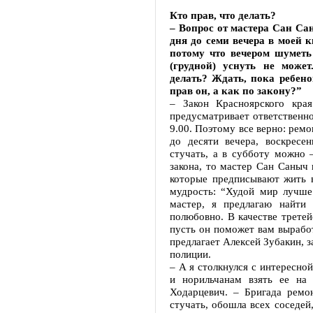
Кто прав, что делать?
– Вопрос от мастера Сан Сан
дня до семи вечера в моей к
потому что вечером шуметь
(грудной) уснуть не може
делать? Ждать, пока ребено
прав он, а как по закону?”
– Закон Красноярского кра
предусматривает ответственно
9.00. Поэтому все верно: ремо
до десяти вечера, воскресен
стучать, а в субботу можно –
закона, то мастер Сан Саныч 
которые предписывают жить в
мудрость: “Худой мир лучше
мастер, я предлагаю найти
полюбовно. В качестве третей
пусть он поможет вам выработ
предлагает Алексей Зубакин, 
полиции.
– А я столкнулся с интересно
и норильчанам взять ее на
Ходарцевич. – Бригада ремон
стучать, обошла всех соседей