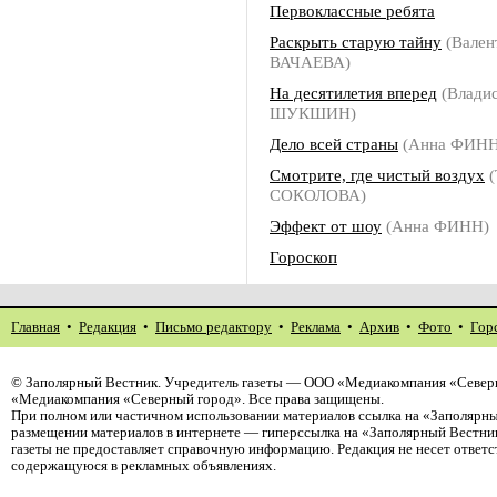
Первоклассные ребята
Раскрыть старую тайну
(Вален
ВАЧАЕВА)
На десятилетия вперед
(Владис
ШУКШИН)
Дело всей страны
(Анна ФИНН
Смотрите, где чистый воздух
(
СОКОЛОВА)
Эффект от шоу
(Анна ФИНН)
Гороскоп
Главная
•
Редакция
•
Письмо редактору
•
Реклама
•
Архив
•
Фото
•
Гор
©
Заполярный Вестник
. Учредитель газеты — ООО «Медиакомпания «Северн
«Медиакомпания «Северный город». Все права защищены.
При полном или частичном использовании материалов ссылка на «Заполярны
размещении материалов в интернете — гиперссылка на «Заполярный Вестник
газеты не предоставляет справочную информацию. Редакция не несет ответ
содержащуюся в рекламных объявлениях.