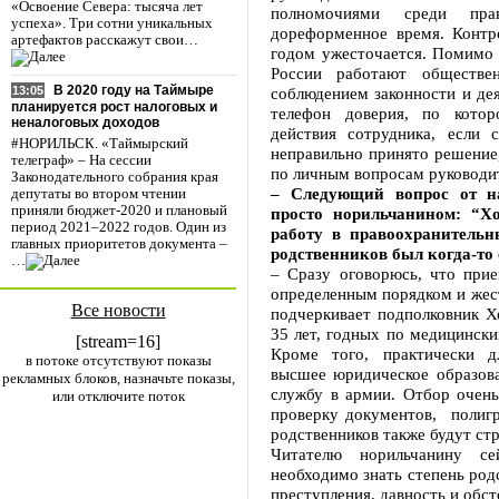
«Освоение Севера: тысяча лет
полномочиями среди пра
успеха». Три сотни уникальных
дореформенное время. Контр
артефактов расскажут свои…
годом ужесточается. Помимо
России работают обществе
В 2020 году на Таймыре
соблюдением законности и дея
13:05
планируется рост налоговых и
телефон доверия, по кото
неналоговых доходов
действия сотрудника, если
#НОРИЛЬСК. «Таймырский
неправильно принято решение
телеграф» – На сессии
по личным вопросам руководи
Законодательного собрания края
– Следующий вопрос от на
депутаты во втором чтении
приняли бюджет-2020 и плановый
просто норильчанином: “Хо
период 2021–2022 годов. Один из
работу в правоохранительн
главных приоритетов документа –
родственников был когда-то
…
– Сразу оговорюсь, что при
определенным порядком и жес
Все новости
подчеркивает подполковник Х
35 лет, годных по медицински
[stream=16]
Кроме того, практически д
в потоке отсутствуют показы
высшее юридическое образов
рекламных блоков, назначьте показы,
службу в армии. Отбор очень
или отключите поток
проверку документов, полигр
родственников также будут стр
Читателю норильчанину се
необходимо знать степень род
преступления, давность и обст