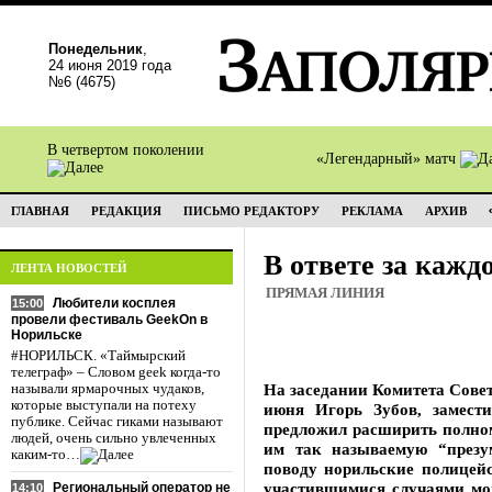
Понедельник
,
24 июня 2019 года
№6 (4675)
В четвертом поколении
«Легендарный» матч
ГЛАВНАЯ
РЕДАКЦИЯ
ПИСЬМО РЕДАКТОРУ
РЕКЛАМА
АРХИВ
В ответе за кажд
ЛЕНТА НОВОСТЕЙ
ПРЯМАЯ ЛИНИЯ
Любители косплея
15:00
провели фестиваль GeekOn в
Норильске
#НОРИЛЬСК. «Таймырский
телеграф» – Словом geek когда-то
На заседании Комитета Совет
называли ярмарочных чудаков,
которые выступали на потеху
июня Игорь Зубов, замести
публике. Сейчас гиками называют
предложил расширить полном
людей, очень сильно увлеченных
им так называемую “презу
каким-то…
поводу норильские полицейс
участившимися случаями мо
Региональный оператор не
14:10