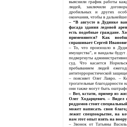
выяснили график работы кажд
людей, заключили догово
дробильных и других осо
окончания, чтобы в дальнейше
– “В августе в Дудинке ва
фасада здания ледовой аре
есть подобные граждане. Х
применяются? Как вооб
спрашивает Сергей Иванови
– То, что произошло в Дуди
имущества”, и вандалы будут
подвергнуты административно
суд. Что касается Нориль
пребыванием людей ежегод
антитеррористической защище
– поясняет Олег Лавро. – К
трогательные благодарности н
они также могут быть оштрафо
– Вот, кстати, пример из жи
Олег Ходарцевич. – Видел 
роддомов стоит специальны
может написать свои благо
лежит спецпокрытие, на ко
нам этот опыт взять на воор
– Звонок от Татьяны Василь