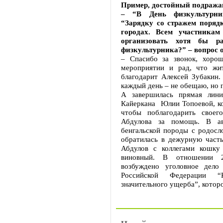
Пример, достойный подража
– “В День физкультурни
“Зарядку со стражем поряд
городах. Всем участникам
организовать хотя бы 
физкультурника?” – вопрос 
– Спасибо за звонок, хоро
мероприятии и рад, что жи
благодарит Алексей Зубакин.
каждый день – не обещаю, но 
А завершилась прямая лин
Кайеркана Юлии Топоевой, ко
чтобы поблагодарить своег
Абдулова за помощь. В а
бенгальской породы с родосл
обратилась в дежурную част
Абдулов с коллегами кошку
виновный. В отношении 2
возбуждено уголовное дело
Российской Федерации “
значительного ущерба”, которо