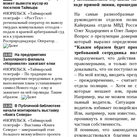
может вывезти мусор из
ходе прямой линии, прошедш
поселков Таймыра
#НОРИЛЬСК. «Таймырский
На самые разнообразные
телеграф» – «РостТех» –
руководители отделов пол
региональный оператор по вывозу
Кайеркана отдела МВД Росси
твердых коммунальных отходов –
Олег Ходарцевич и Олег Лавро
подало в краевой арбитражный суд
Вопрос о презумпции доверия
иск к управлению
Росприроднадзора. Оператор…
который выразил определенн
“Каким образом будет про
требований сотрудника по
На предприятиях
14:05
подразумевает, что действия
Заполярного филиала
правомерными, и только по
«Норникеля» зажигают елки
доказывать, что он поступил 
#НОРИЛЬСК. «Таймырский
телеграф» – По традиции на
– На мой взгляд, вводить пре
предприятиях-передовиках в день
– преждевременно, – считает
выполнения плана устанавливают
отдела полиции. – Хотя не с
символ Нового года – елку и
которые мешают или, прави
зажигают на ней гирлянды. Таким
Например, мы не можем попаст
образом…
пьяный водитель. Ситуация
В Публичной библиотеке
13:25
водитель избивает полицейског
начали монтировать выставку
Или, например, нам известно,
«Книга Севера»
проникнуть в помещение, не
#НОРИЛЬСК. «Таймырский
частная собственность.
телеграф» – Выставка «Книга
Я понимаю, что законодател
Севера» – завершающий этап
большого межмузейного проекта
руководствовался благими н