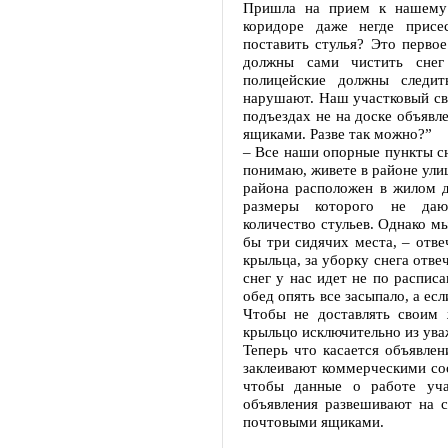
Пришла на прием к нашему 
коридоре даже негде присе
поставить стулья? Это перво
должны сами чистить снег
полицейские должны следи
нарушают. Наш участковый сво
подъездах не на доске объявл
ящиками. Разве так можно?”
– Все наши опорные пункты сн
понимаю, живете в районе ули
района расположен в жилом до
размеры которого не даю
количество стульев. Однако м
бы три сидячих места, – отве
крыльца, за уборку снега отв
снег у нас идет не по распис
обед опять все засыпало, а ес
Чтобы не доставлять своим 
крыльцо исключительно из ува
Теперь что касается объявлен
заклеивают коммерческими со
чтобы данные о работе уча
объявления развешивают на 
почтовыми ящиками.