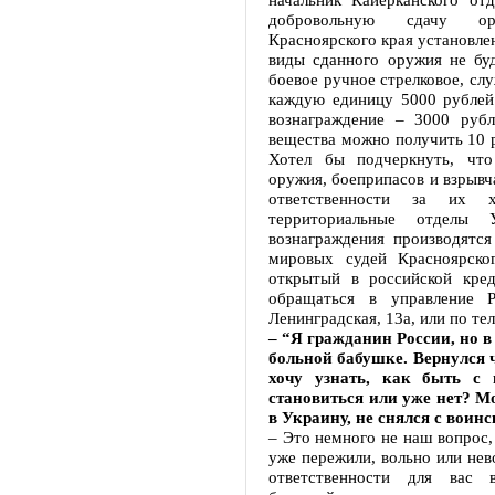
добровольную сдачу ору
Красноярского края установле
виды сданного оружия не буд
боевое ручное стрелковое, сл
каждую единицу 5000 рублей.
вознаграждение – 3000 руб
вещества можно получить 10 р
Хотел бы подчеркнуть, что
оружия, боеприпасов и взрывч
ответственности за их 
территориальные отделы
вознаграждения производятся
мировых судей Красноярско
открытый в российской кре
обращаться в управление Р
Ленинградская, 13а, или по те
– “Я гражданин России, но в
больной бабушке. Вернулся ч
хочу узнать, как быть с
становиться или уже нет? Мог
в Украину, не снялся с воин
– Это немного не наш вопрос,
уже пережили, вольно или нев
ответственности для вас