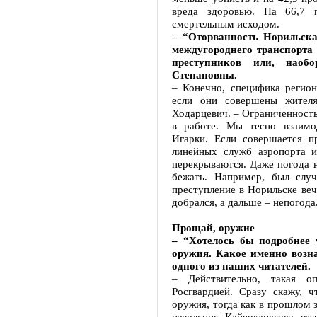
вреда здоровью. На 66,7 
смертельным исходом.
– “Оторванность Норильска
междугороднего транспорта
преступников или, наоб
Степановны.
– Конечно, специфика регион
если они совершены жителя
Ходарцевич. – Ограниченность
в работе. Мы тесно взаимо
Игарки. Если совершается п
линейных служб аэропорта и
перекрываются. Даже погода н
бежать. Например, был случ
преступление в Норильске веч
добрался, а дальше – непогода
Прощай, оружие
– “Хотелось бы подробнее 
оружия. Какое именно возн
одного из наших читателей.
– Действительно, такая о
Росгвардией. Сразу скажу, 
оружия, тогда как в прошлом з
начальник Кайерканского от