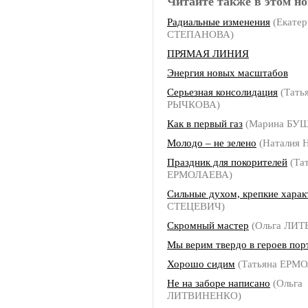
Читайте также в этом но
Радиальные изменения
(Екатер
СТЕПАНОВА)
ПРЯМАЯ ЛИНИЯ
Энергия новых масштабов
Серьезная консолидация
(Тать
РЫЧКОВА)
Как в первый газ
(Марина БУ
Молодо – не зелено
(Наталия
Праздник для покорителей
(Та
ЕРМОЛАЕВА)
Сильные духом, крепкие хара
СТЕЦЕВИЧ)
Скромный мастер
(Ольга ЛИ
Мы верим твердо в героев пор
Хорошо сидим
(Татьяна ЕРМ
Не на заборе написано
(Ольга
ЛИТВИНЕНКО)