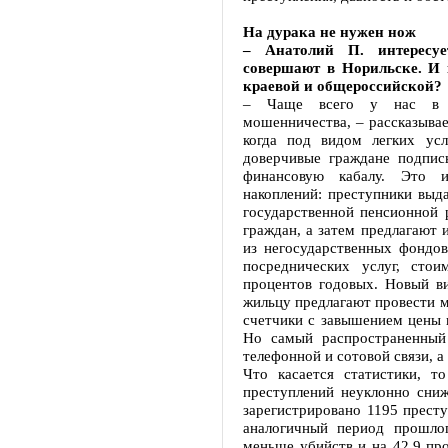
На дурака не нужен нож
– Анатолий П. интересуе
совершают в Норильске. И 
краевой и общероссийской?
– Чаще всего у нас в г
мошенничества, – рассказывае
когда под видом легких ус
доверчивые граждане подпи
финансовую кабалу. Это 
накоплений: преступники выд
государственной пенсионной
граждан, а затем предлагают 
из негосударственных фондов
посреднических услуг, сто
процентов годовых. Новый в
жильцу предлагают провести м
счетчики с завышением цены 
Но самый распространенный
телефонной и сотовой связи, а
Что касается статистики, т
преступлений неуклонно сни
зарегистрировано 1195 престу
аналогичный период прошло
меньше убийств и на 42,9 пр