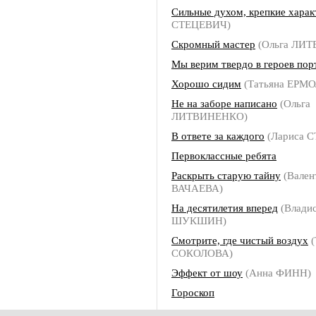
Сильные духом, крепкие хара
СТЕЦЕВИЧ)
Скромный мастер
(Ольга ЛИ
Мы верим твердо в героев пор
Хорошо сидим
(Татьяна ЕРМ
Не на заборе написано
(Ольга
ЛИТВИНЕНКО)
В ответе за каждого
(Лариса 
Первоклассные ребята
Раскрыть старую тайну
(Вален
ВАЧАЕВА)
На десятилетия вперед
(Владис
ШУКШИН)
Смотрите, где чистый воздух
(
СОКОЛОВА)
Эффект от шоу
(Анна ФИНН)
Гороскоп