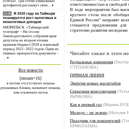
успеха». Три сотни уникальных
ответственностью и свободой
артефактов расскажут свои…
В ходе мероприятия был выск
В 2020 году на Таймыре
13:05
круглого стола после обобщ
планируется рост налоговых и
Единой России” направят колл
неналоговых доходов
стекаются предложения для
#НОРИЛЬСК. «Таймырский
стратегию развития молодежи
телеграф» – На сессии
Законодательного собрания края
депутаты во втором чтении
приняли бюджет-2020 и плановый
период 2021–2022 годов. Один из
Читайте также в этом но
главных приоритетов документа –
…
Радиальные изменения
(Екатер
СТЕПАНОВА)
Все новости
ПРЯМАЯ ЛИНИЯ
[stream=16]
Энергия новых масштабов
в потоке отсутствуют показы
рекламных блоков, назначьте показы,
Серьезная консолидация
(Тать
или отключите поток
РЫЧКОВА)
Как в первый газ
(Марина БУ
Молодо – не зелено
(Наталия
Праздник для покорителей
(Та
ЕРМОЛАЕВА)