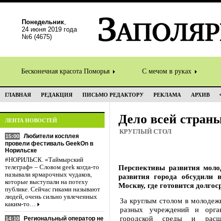
Понедельник
,
24 июня 2019 года
№6 (4675)
Бесконечная красота Поморья
С мечом в руках
ГЛАВНАЯ
РЕДАКЦИЯ
ПИСЬМО РЕДАКТОРУ
РЕКЛАМА
АРХИВ
Дело всей стран
ЛЕНТА НОВОСТЕЙ
КРУГЛЫЙ СТОЛ
Любители косплея
15:00
провели фестиваль GeekOn в
Норильске
#НОРИЛЬСК. «Таймырский
Перспективы развития моло
телеграф» – Словом geek когда-то
называли ярмарочных чудаков,
развития города обсудили 
которые выступали на потеху
Москву, где готовится долго
публике. Сейчас гиками называют
людей, очень сильно увлеченных
За круглым столом в молодеж
каким-то…
разных учреждений и орган
городской среды и расш
Региональный оператор не
14:10