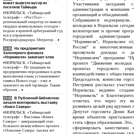
может вывезти мусор из
Участниками заседания с
поселков Таймыра
администрации и компании “
#НОРИЛЬСК. «Таймырский
организаций и объединений.
телеграф» – «РостТех» –
Собравшиеся подчеркнули,
региональный оператор по вывозу
молодежи в Норильске сегодня
твердых коммунальных отходов –
волонтерские и прочие прог
подало в краевой арбитражный суд
иск к управлению
городской администрации
Росприроднадзора. Оператор…
“Норникеля”, Норильское о
России” и многочисленные
На предприятиях
14:05
прозвучали доклады о дея
Заполярного филиала
«Норникеля» зажигают елки
“Норникелем” программе “П
проекте “Движение молодых 
#НОРИЛЬСК. «Таймырский
телеграф» – По традиции на
проектах городского уп
предприятиях-передовиках в день
взаимодействию с общественн
выполнения плана устанавливают
Председатель комиссии горс
символ Нового года – елку и
Пестряков рассказал участни
зажигают на ней гирлянды. Таким
Норильска, недавно создан
образом…
“Норникель” и Благотворит
В Публичной библиотеке
13:25
отметил, что через эту не
начали монтировать выставку
развивать целый ряд крупных н
«Книга Севера»
Депутат горсовета Денис Ка
#НОРИЛЬСК. «Таймырский
время объектом пристальног
телеграф» – Выставка «Книга
Севера» – завершающий этап
стать сфера образования. Это
большого межмузейного проекта
сформировать качественно 
«Освоение Севера: тысяча лет
обладающего творческим скл