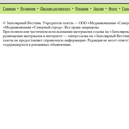
Главная
•
Редакция
•
Письмо редактору
•
Реклама
•
Архив
•
Фото
•
Гор
©
Заполярный Вестник
. Учредитель газеты — ООО «Медиакомпания «Северн
«Медиакомпания «Северный город». Все права защищены.
При полном или частичном использовании материалов ссылка на «Заполярны
размещении материалов в интернете — гиперссылка на «Заполярный Вестник
газеты не предоставляет справочную информацию. Редакция не несет ответ
содержащуюся в рекламных объявлениях.