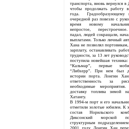
транспорта, вновь вернулся в 
чтобы продолжать работу в
года. Градообразующему 
очередной раз повезло с руко
время новому начальни
непростое, перестроечное
падал, людей сокращали, нача
выплатами. Только личный ав
Хана не позволял портовикам
зарплату, останавливать рабо
трудности, за 13 лет руководс
поступила новейшая техника:
“Кальмар”, первые моб
“Либхерр”. При нем был д
истории порта. Лонгин Хан
ответственность за рис
необходимые мероприятия.
доставку топлива зимой 
Хатангу.
В 1994-м порт и его начальн
отметили золотые юбилеи. К 
состав Норильского ком
Диксонский морской по
структурным подразделением
2001 году Лонгин Хан пере