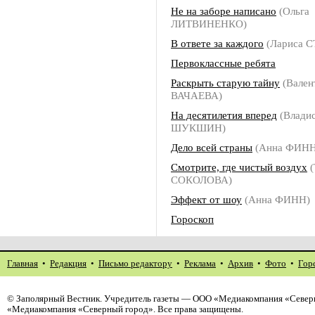
Не на заборе написано
(Ольга
ЛИТВИНЕНКО)
В ответе за каждого
(Лариса 
Первоклассные ребята
Раскрыть старую тайну
(Вален
ВАЧАЕВА)
На десятилетия вперед
(Владис
ШУКШИН)
Дело всей страны
(Анна ФИНН
Смотрите, где чистый воздух
(
СОКОЛОВА)
Эффект от шоу
(Анна ФИНН)
Гороскоп
Главная
•
Редакция
•
Письмо редактору
•
Реклама
•
Архив
•
Фото
•
Гор
©
Заполярный Вестник
. Учредитель газеты — ООО «Медиакомпания «Северн
«Медиакомпания «Северный город». Все права защищены.