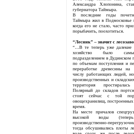
Александра Хлопонина, ста
губернатора Таймыра.
В последние годы почетн
Таймыра жил в Подмосковье и
когда его не стало, часто при
порыбачить, поохотиться.
“Лесник” – значит с лесозав
“…В те теперь уже далекие 
хозяйство было сам
подразделением в Дудинском п
по объемам поступления и пе
переработке древесины на 
числу работающих людей, но
производственных и складски
территория простиралас
Полярный до складов портсн
стоят сейчас с той по
овощехранилищ, построенных 
время.
На месте причалов спецгру
высокой воды (тепе
производственно-перегрузо
тогда обсушивались плоты л
воде сразу же после ледох