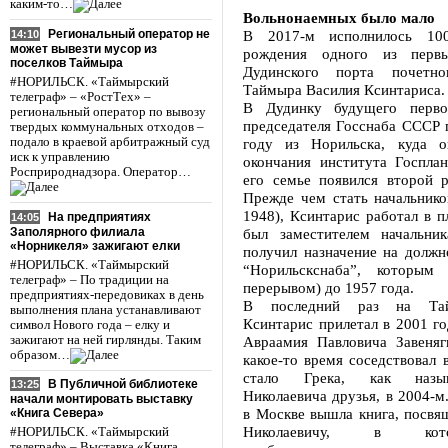
каким-то…
Вольнонаемных было мало
Региональный оператор не
В 2017-м исполнилось 10
14:10
может вывезти мусор из
рождения одного из первы
поселков Таймыра
Дудинского порта почетно
#НОРИЛЬСК. «Таймырский
Таймыра Василия Ксинтариса.
телеграф» – «РостТех» –
В Дудинку будущего первог
региональный оператор по вывозу
председателя Госснаба СССР 
твердых коммунальных отходов –
подало в краевой арбитражный суд
году из Норильска, куда о
иск к управлению
окончания института Госпла
Росприроднадзора. Оператор…
его семье появился второй р
Прежде чем стать начальнико
1948), Ксинтарис работал в п
На предприятиях
14:05
Заполярного филиала
был заместителем начальни
«Норникеля» зажигают елки
получил назначение на должн
#НОРИЛЬСК. «Таймырский
“Норильскснаба”, которым 
телеграф» – По традиции на
перерывом) до 1957 года.
предприятиях-передовиках в день
В последний раз на Та
выполнения плана устанавливают
Ксинтарис прилетал в 2001 го
символ Нового года – елку и
зажигают на ней гирлянды. Таким
Авраамия Павловича Завеняг
образом…
какое-то время соседствовал 
стало Грека, как назы
В Публичной библиотеке
13:25
Николаевича друзья, в 2004-м.
начали монтировать выставку
в Москве вышла книга, посвя
«Книга Севера»
Николаевичу, в ко
#НОРИЛЬСК. «Таймырский
телеграф» – Выставка «Книга