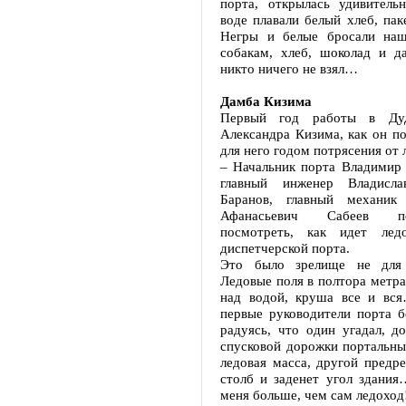
порта, открылась удивительн
воде плавали белый хлеб, па
Негры и белые бросали наш
собакам, хлеб, шоколад и да
никто ничего не взял…
Дамба Кизима
Первый год работы в Дуд
Александра Кизима, как он по
для него годом потрясения от 
– Начальник порта Владимир 
главный инженер Владисла
Баранов, главный механик
Афанасьевич Сабеев п
посмотреть, как идет лед
диспетчерской порта.
Это было зрелище не для 
Ледовые поля в полтора метр
над водой, круша все и вс
первые руководители порта б
радуясь, что один угадал, д
спусковой дорожки портальны
ледовая масса, другой предре
столб и заденет угол здания
меня больше, чем сам ледоход