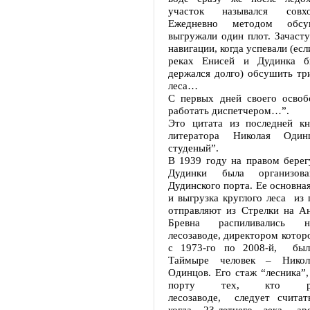
участок назывался совх
Ежедневно методом обс
выгружали один плот. Зачаст
навигации, когда успевали (ес
реках Енисей и Дудинка 
держался долго) обсушить тр
леса…
С первых дней своего освоб
работать диспетчером…”.
Это цитата из последней кн
литератора Николая Один
студеный”.
В 1939 году на правом берег
Дудинки была организова
Дудинского порта. Ее основная
и выгрузка круглого леса из 
отправляют из Стрелки на Ан
Бревна распиливались 
лесозаводе, директором которо
с 1973-го по 2008-й, был
Таймыре человек – Никол
Одинцов. Его стаж “лесника”,
порту тех, кто ра
лесозаводе, следует считат
когда 23-летнего зека, ар