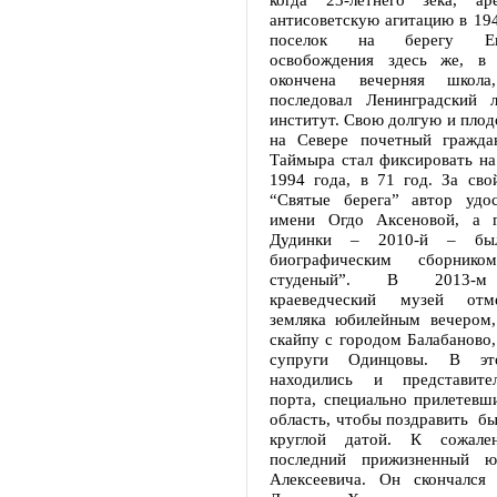
антисоветскую агитацию в 194
поселок на берегу Ен
освобождения здесь же, в 
окончена вечерняя школа
последовал Ленинградский л
институт. Свою долгую и пло
на Севере почетный гражда
Таймыра стал фиксировать на
1994 года, в 71 год. За сво
“Святые берега” автор удо
имени Огдо Аксеновой, а г
Дудинки – 2010-й – был
биографическим сборни
студеный”. В 2013-м
краеведческий музей отм
земляка юбилейным вечером,
скайпу с городом Балабаново,
супруги Одинцовы. В э
находились и представите
порта, специально прилетевш
область, чтобы поздравить бы
круглой датой. К сожале
последний прижизненный ю
Алексеевича. Он скончался