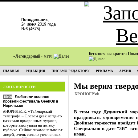
Понедельник
,
24 июня 2019 года
№6 (4675)
Бесконечная красота Пом
«Легендарный» матч
ГЛАВНАЯ
РЕДАКЦИЯ
ПИСЬМО РЕДАКТОРУ
РЕКЛАМА
АРХИВ
Мы верим твердо
ЛЕНТА НОВОСТЕЙ
ХРОНОГРАФ
Любители косплея
15:00
провели фестиваль GeekOn в
Норильске
В этом году Дудинский мор
#НОРИЛЬСК. «Таймырский
телеграф» – Словом geek когда-то
праздновать одновременно с
называли ярмарочных чудаков,
Двойные торжества пройдут 1
которые выступали на потеху
Cпециально к дате ”ЗВ” всп
публике. Сейчас гиками называют
имен.
людей, очень сильно увлеченных