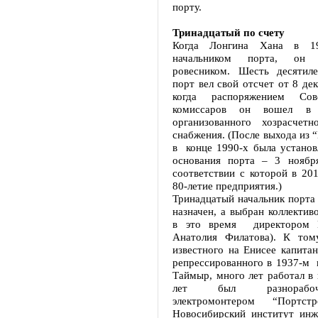
порту.
Тринадцатый по счету
Когда Лонгина Хана в 19
начальником порта, он 
ровесником. Шесть десятил
порт вел свой отсчет от 8 дек
когда распоряжением Сов
комиссаров он вошел в 
организованного хозрасчетн
снабжения. (После выхода из 
в конце 1990-х была установ
основания порта – 3 ноябр
соответствии с которой в 20
80-летие предприятия.)
Тринадцатый начальник порта
назначен, а выбран коллектив
в это время директором 
Анатолия Филатова). К том
известного на Енисее капита
репрессированного в 1937-м 
Таймыр, много лет работал в 
лет был разнорабо
электромонтером “Портст
Новосибирский институт инж