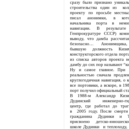
сразу было признано уникал
строительства один из кол
проекту по просьбе местны
писал анонимки, в кот
начальника порта в неми
навигации. В результате
Генпрокуратуре СССР) коми
выводу, что дамба рассчита
безопасно… Анонимщика,
бывшую должность Кизим
конструкторского отдела порта
из списка авторов проекта н
дамбу до сих пор называют “к
Ну и самое главное. При
реальностью сначала продлен
круглогодичная навигация, о 
все портовики, а вскоре, в 19
порт получил официальный ста
В 1988-м Александр Киз
Дудинский инженерно-гид
центр, где работал до траг
в 2005 году. После смерти
гражданина Дудинки и 
присвоено детско-юношеск
школе Дудинки и теплоходу,