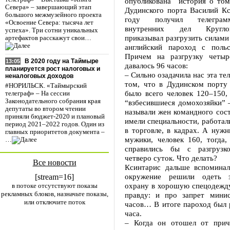
опубликована история о том,
Севера» – завершающий этап
Дудинского порта Василий Кс
большого межмузейного проекта
году получил телеграм
«Освоение Севера: тысяча лет
внутренних дел Кругло
успеха». Три сотни уникальных
приказывал разгрузить силам
артефактов расскажут свои…
английский пароход с поль
Причем на разгрузку четыр
В 2020 году на Таймыре
13:05
давалось 96 часов:
планируется рост налоговых и
– Сильно озадачила нас эта те
неналоговых доходов
том, что в Дудинском порту
#НОРИЛЬСК. «Таймырский
было всего человек 120–150,
телеграф» – На сессии
Законодательного собрания края
“взбесившиеся домохозяйки” 
депутаты во втором чтении
называли жен командного сост
приняли бюджет-2020 и плановый
имели специальности, работал
период 2021–2022 годов. Один из
в торговле, в кадрах. А нуж
главных приоритетов документа –
мужики, человек 160, тогда,
…
справились бы с разгрузк
четверо суток. Что делать?
Все новости
Ксинтарис дальше вспоминал
окружение решили одеть 
[stream=16]
охрану в хорошую спецодежду
в потоке отсутствуют показы
рекламных блоков, назначьте показы,
правду: и про запрет мини
или отключите поток
часов… В итоге пароход был 
часа.
– Когда он отошел от прич