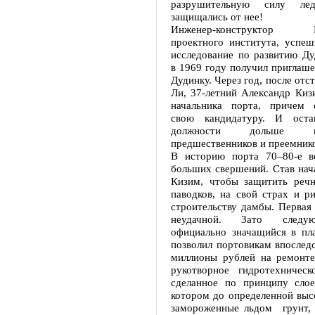
разрушительную силу ле
защищались от нее!
Инженер-конструктор Но
проектного института, успе
исследование по развитию Ду
в 1969 году получил приглаше
Дудинку. Через год, после отс
Ли, 37-летний Александр Киз
начальника порта, причем 
свою кандидатуру. И оста
должности дольше 
предшественников и преемнико
В историю порта 70–80-е в
больших свершений. Став нач
Кизим, чтобы защитить реч
паводков, на свой страх и р
строительству дамбы. Первая
неудачной. Зато следу
официально значащийся в пла
позволил портовикам впослед
миллионы рублей на ремонте
рукотворное гидротехническ
сделанное по принципу слое
котором до определенной выс
замороженные льдом грунт, о