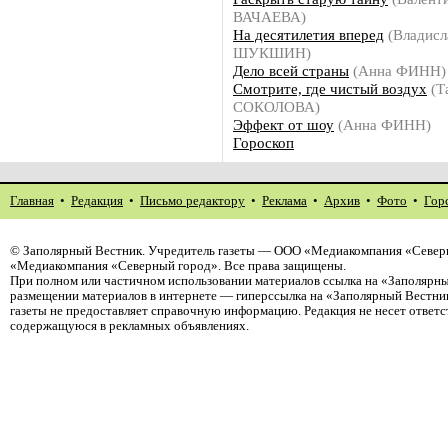
ВАЧАЕВА)
На десятилетия вперед
(Владисл
ШУКШИН)
Дело всей страны
(Анна ФИНН)
Смотрите, где чистый воздух
(Т
СОКОЛОВА)
Эффект от шоу
(Анна ФИНН)
Гороскоп
Главная
•
Редакция
•
Письмо редактору
•
Реклама
•
Архив
•
Фото
•
Гор
©
Заполярный Вестник
. Учредитель газеты — ООО «Медиакомпания «Северн
«Медиакомпания «Северный город». Все права защищены.
При полном или частичном использовании материалов ссылка на «Заполярны
размещении материалов в интернете — гиперссылка на «Заполярный Вестник
газеты не предоставляет справочную информацию. Редакция не несет ответ
содержащуюся в рекламных объявлениях.