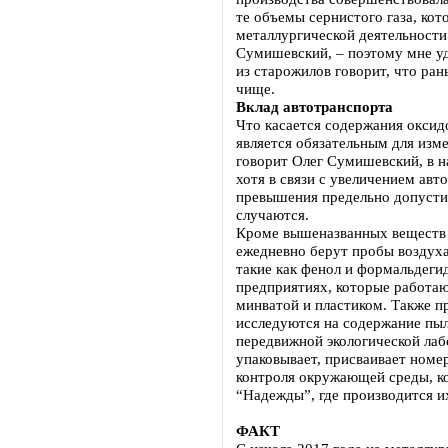
те объемы сернистого газа, ко
металлургической деятельности 
Сумишевский, – поэтому мне уд
из старожилов говорит, что ра
чище.
Вклад автотранспорта
Что касается содержания оксидо
является обязательным для изме
говорит Олег Сумишевский, в 
хотя в связи с увеличением авт
превышения предельно допусти
случаются.
Кроме вышеназванных веществ 
ежедневно берут пробы воздуха
такие как фенол и формальдеги
предприятиях, которые работа
минватой и пластиком. Также 
исследуются на содержание пыл
передвижной экологической ла
упаковывает, присваивает номе
контроля окружающей среды, ко
“Надежды”, где производится и
ФАКТ