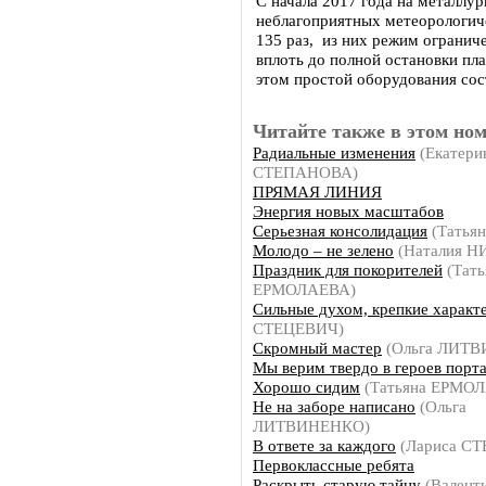
С начала 2017 года на металлу
неблагоприятных метеорологич
135 раз, из них режим ограниче
вплоть до полной остановки пла
этом простой оборудования сос
Читайте также в этом ном
Радиальные изменения
(Екатери
СТЕПАНОВА)
ПРЯМАЯ ЛИНИЯ
Энергия новых масштабов
Серьезная консолидация
(Татья
Молодо – не зелено
(Наталия 
Праздник для покорителей
(Тать
ЕРМОЛАЕВА)
Сильные духом, крепкие характ
СТЕЦЕВИЧ)
Скромный мастер
(Ольга ЛИТ
Мы верим твердо в героев порт
Хорошо сидим
(Татьяна ЕРМО
Не на заборе написано
(Ольга
ЛИТВИНЕНКО)
В ответе за каждого
(Лариса С
Первоклассные ребята
Раскрыть старую тайну
(Валент