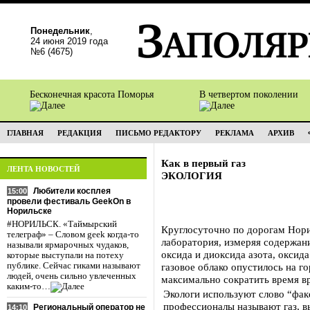
Понедельник
,
24 июня 2019 года
№6 (4675)
Бесконечная красота Поморья
В четвертом поколении
ГЛАВНАЯ
РЕДАКЦИЯ
ПИСЬМО РЕДАКТОРУ
РЕКЛАМА
АРХИВ
Как в первый газ
ЛЕНТА НОВОСТЕЙ
ЭКОЛОГИЯ
Любители косплея
15:00
провели фестиваль GeekOn в
Норильске
#НОРИЛЬСК. «Таймырский
Круглосуточно по дорогам Нори
телеграф» – Словом geek когда-то
лаборатория, измеряя содержани
называли ярмарочных чудаков,
оксида и диоксида азота, оксида
которые выступали на потеху
публике. Сейчас гиками называют
газовое облако опустилось на го
людей, очень сильно увлеченных
максимально сократить время вр
каким-то…
Экологи используют слово “фак
профессионалы называют газ, 
Региональный оператор не
14:10