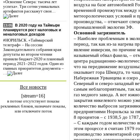
«Освоение Севера: тысяча лет
воздуха на базе автомобилей F
успеха». Три сотни уникальных
временной промежуток между 
артефактов расскажут свои…
метеорологических условий и 
производства, – отмечают спец
В 2020 году на Таймыре
13:05
промышленной экологии ЗФ.
планируется рост налоговых и
Основной загрязнитель
неналоговых доходов
– Наиболее проблемным в эколо
#НОРИЛЬСК. «Таймырский
период, так как из-за нагрева 
телеграф» – На сессии
явление инверсии, по причине к
Законодательного собрания края
депутаты во втором чтении
называемый обвал факела, – от
приняли бюджет-2020 и плановый
центра радиационно-экологическ
период 2021–2022 годов. Один из
что на передвижение воздушны
главных приоритетов документа –
оказывает гора Шмидта, то чаще
…
Набережная Урванцева и озеро 
Северный и северо-западный ве
Все новости
самым неблагоприятным, так ка
газ медного завода. А вот южно
[stream=16]
закрытия никелевого можно уже
в потоке отсутствуют показы
количество выбросов загрязня
рекламных блоков, назначьте показы,
или отключите поток
предприятиями Норильска за пя
8 процентов – с 1938,5 до 1787,
– С каждым годом количество в
этом процессе я считаю 1979 го
производство элементарной сер
производства совершенствовала