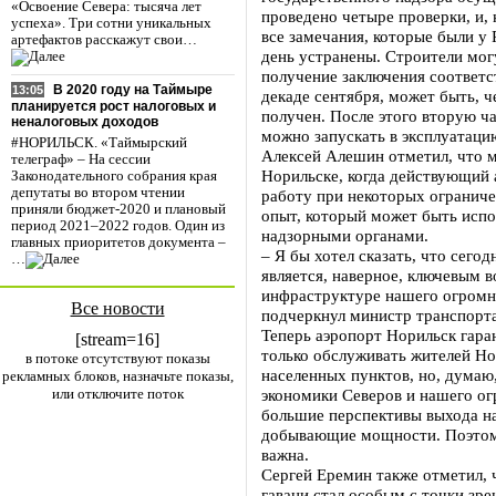
«Освоение Севера: тысяча лет
проведено четыре проверки, и, 
успеха». Три сотни уникальных
все замечания, которые были у
артефактов расскажут свои…
день устранены. Строители мог
получение заключения соответс
В 2020 году на Таймыре
13:05
декаде сентября, может быть, ч
планируется рост налоговых и
получен. После этого вторую ч
неналоговых доходов
можно запускать в эксплуатаци
#НОРИЛЬСК. «Таймырский
Алексей Алешин отметил, что 
телеграф» – На сессии
Норильске, когда действующий 
Законодательного собрания края
депутаты во втором чтении
работу при некоторых ограниче
приняли бюджет-2020 и плановый
опыт, который может быть испо
период 2021–2022 годов. Один из
надзорными органами.
главных приоритетов документа –
– Я бы хотел сказать, что сего
…
является, наверное, ключевым 
инфраструктуре нашего огромно
Все новости
подчеркнул министр транспорта
Теперь аэропорт Норильск гара
[stream=16]
только обслуживать жителей Н
в потоке отсутствуют показы
населенных пунктов, но, думаю,
рекламных блоков, назначьте показы,
или отключите поток
экономики Северов и нашего ог
большие перспективы выхода н
добывающие мощности. Поэтому
важна.
Сергей Еремин также отметил, 
гавани стал особым с точки зр