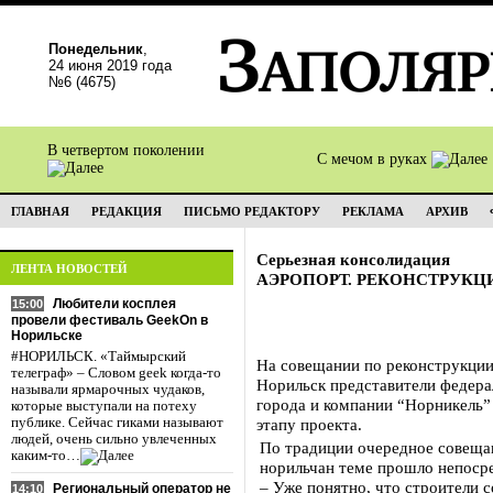
Понедельник
,
24 июня 2019 года
№6 (4675)
В четвертом поколении
С мечом в руках
ГЛАВНАЯ
РЕДАКЦИЯ
ПИСЬМО РЕДАКТОРУ
РЕКЛАМА
АРХИВ
Серьезная консолидация
ЛЕНТА НОВОСТЕЙ
АЭРОПОРТ. РЕКОНСТРУКЦ
Любители косплея
15:00
провели фестиваль GeekOn в
Норильске
#НОРИЛЬСК. «Таймырский
На совещании по реконструкции
телеграф» – Словом geek когда-то
Норильск представители федера
называли ярмарочных чудаков,
города и компании “Норникель”
которые выступали на потеху
публике. Сейчас гиками называют
этапу проекта.
людей, очень сильно увлеченных
По традиции очередное совеща
каким-то…
норильчан теме прошло непосре
– Уже понятно, что строители с
Региональный оператор не
14:10