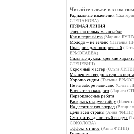
Читайте также в этом ном
Радиальные изменения
(Екатери
СТЕПАНОВА)
ПРЯМАЯ ЛИНИЯ
Энергия новых масштабов
Как в первый газ
(Марина БУШ
Молодо – не зелено
(Наталия 
Праздник для покорителей
(Тать
ЕРМОЛАЕВА)
Сильные духом, крепкие характ
СТЕЦЕВИЧ)
Скромный мастер
(Ольга ЛИТ
Мы верим твердо в героев порт
Хорошо сидим
(Татьяна ЕРМО
Не на заборе написано
(Ольга 
В ответе за каждого
(Лариса С
Первоклассные ребята
Раскрыть старую тайну
(Валент
На десятилетия вперед
(Владис
Дело всей страны
(Анна ФИНН)
Смотрите, где чистый воздух
(Т
СОКОЛОВА)
Эффект от шоу
(Анна ФИНН)
Гороскоп