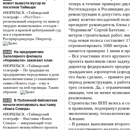
может вывезти мусор из
теперь в течение примерно дву
поселков Таймыра
Ростехнадзора и Росавиации до
#НОРИЛЬСК. «Таймырский
реконструкции и допустить аэр
телеграф» – «РостТех» –
длину взлетно-посадочной поло
региональный оператор по вывозу
президент руководитель блока 
твердых коммунальных отходов –
“Норникеля” Сергей Батехин. –
подало в краевой арбитражный суд
иск к управлению
метров строительных работ, вм
Росприроднадзора. Оператор…
года новая полоса составляет 1
отремонтировать 1080 метров. С
начнется примерно 1 июня и пр
На предприятиях
14:05
– Все участники этого крупного
Заполярного филиала
«Норникеля» зажигают елки
проекта выполнили свою задачу
#НОРИЛЬСК. «Таймырский
директор федерального предпр
телеграф» – По традиции на
гражданских аэропортов (аэрод
предприятиях-передовиках в день
что было сделано, – принято ре
выполнения плана устанавливают
период реконструкции, а работа
символ Нового года – елку и
трех сезонов. Да, с ограничени
зажигают на ней гирлянды. Таким
образом…
авиации, тем не менее возможн
реализована.
В Публичной библиотеке
13:25
Строительство ВПП велось в со
начали монтировать выставку
и правилами, подчеркнул руков
«Книга Севера»
экологическому, технологическ
#НОРИЛЬСК. «Таймырский
Алешин:
телеграф» – Выставка «Книга
Севера» – завершающий этап
– В рамках выполнения второго
большого межмузейного проекта
государственного надзора осущ