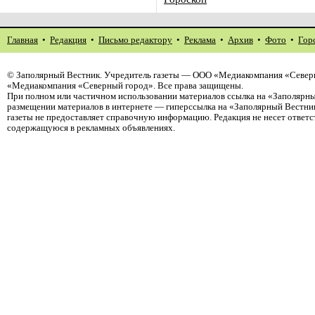
Главная
•
Редакция
•
Письмо редактору
•
Реклама
•
Архив
•
Фото
•
Гор
©
Заполярный Вестник
. Учредитель газеты — ООО «Медиакомпания «Северн
«Медиакомпания «Северный город». Все права защищены.
При полном или частичном использовании материалов ссылка на «Заполярны
размещении материалов в интернете — гиперссылка на «Заполярный Вестник
газеты не предоставляет справочную информацию. Редакция не несет ответ
содержащуюся в рекламных объявлениях.