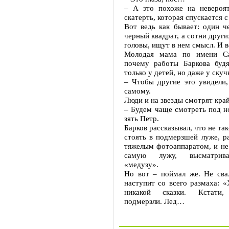
– А это похоже на невероя
скатерть, которая спускается 
Вот ведь как бывает: один ч
черный квадрат, а сотни друг
головы, ищут в нем смысл. И 
Молодая мама по имени Са
почему работы Баркова буд
только у детей, но даже у ску
– Чтобы другие это увидели,
самому.
Люди и на звезды смотрят кра
– Будем чаще смотреть под но
зять Петр.
Барков рассказывал, что не так
стоять в подмерзшей луже, ра
тяжелым фотоаппаратом, и не 
самую лужу, высматрив
«медузу».
Но вот – поймал же. Не свал
наступит со всего размаха: «
никакой сказки. Кстати
подмерзли. Лед…