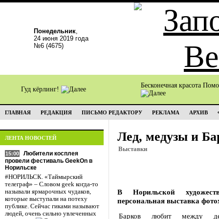
Понедельник
,
24 июня 2019 года
№6 (4675)
Бесконечная красота Пом
Гуд кёрлинг!
ГЛАВНАЯ
РЕДАКЦИЯ
ПИСЬМО РЕДАКТОРУ
РЕКЛАМА
АРХИВ
Лед, медузы и Ба
ЛЕНТА НОВОСТЕЙ
Выставки
Любители косплея
15:00
провели фестиваль GeekOn в
Норильске
#НОРИЛЬСК. «Таймырский
телеграф» – Словом geek когда-то
В Норильской художест
называли ярмарочных чудаков,
которые выступали на потеху
персональная выставка фото
публике. Сейчас гиками называют
людей, очень сильно увлеченных
Барков любит между де