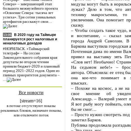
медузы могут быть в норильс
Севера» – завершающий этап
большого межмузейного проекта
лужах? Дело в том, что авт
«Освоение Севера: тысяча лет
технику макросъемки, то 
успеха». Три сотни уникальных
увеличения. Она помогает пр
артефактов расскажут свои…
сказку.
– Чтобы создать такое чудо, н
В 2020 году на Таймыре
и воспитание, – сказал зам
13:05
планируется рост налоговых и
города Андрей Самохин. В 
неналоговых доходов
Баркова выступила городская 
#НОРИЛЬСК. «Таймырский
Почтенная дама по имени Вал
телеграф» – На сессии
привел на выставку зять Пет
Законодательного собрания края
«Слов нет! Необычно! Странно
депутаты во втором чтении
приняли бюджет-2020 и плановый
На седьмом небе!» – броси
период 2021–2022 годов. Один из
автора. Объяснила: ее отец бы
главных приоритетов документа –
она кое-что понимает в х
…
изысках.
– Похоже на космос, а не на 
Все новости
свое мнение об увиден
Александр. – Валерий умеет 
[stream=16]
Я вот рыбу могу поймать, олен
в потоке отсутствуют показы
бы не смог…
рекламных блоков, назначьте показы,
– Просто нужно смотреть под 
или отключите поток
заметил Барков.
Публика продолжала разгадыва
– Это глаза, нос…