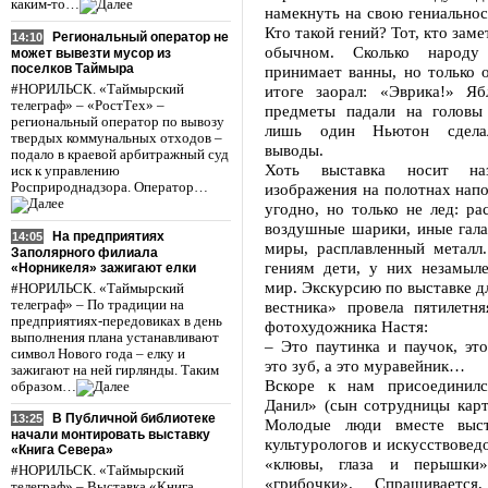
каким-то…
намекнуть на свою гениальност
Кто такой гений? Тот, кто зам
Региональный оператор не
14:10
обычном. Сколько народу
может вывезти мусор из
поселков Таймыра
принимает ванны, но только 
#НОРИЛЬСК. «Таймырский
итоге заорал: «Эврика!» Я
телеграф» – «РостТех» –
предметы падали на головы
региональный оператор по вывозу
лишь один Ньютон сделал
твердых коммунальных отходов –
выводы.
подало в краевой арбитражный суд
Хоть выставка носит наз
иск к управлению
Росприроднадзора. Оператор…
изображения на полотнах нап
угодно, но только не лед: ра
воздушные шарики, иные гала
На предприятиях
14:05
миры, расплавленный металл.
Заполярного филиала
гениям дети, у них незамыле
«Норникеля» зажигают елки
мир. Экскурсию по выставке д
#НОРИЛЬСК. «Таймырский
телеграф» – По традиции на
вестника» провела пятилетня
предприятиях-передовиках в день
фотохудожника Настя:
выполнения плана устанавливают
– Это паутинка и паучок, это
символ Нового года – елку и
это зуб, а это муравейник…
зажигают на ней гирлянды. Таким
Вскоре к нам присоединил
образом…
Данил» (сын сотрудницы карт
В Публичной библиотеке
13:25
Молодые люди вместе выс
начали монтировать выставку
культурологов и искусствоведо
«Книга Севера»
«клювы, глаза и перышки
#НОРИЛЬСК. «Таймырский
«грибочки». Спрашивается
телеграф» – Выставка «Книга