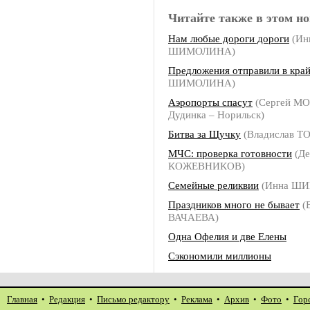
Читайте также в этом но
Нам любые дороги дороги
(Ин
ШИМОЛИНА)
Предложения отправили в кра
ШИМОЛИНА)
Аэропорты спасут
(Сергей М
Дудинка – Норильск)
Битва за Щучку
(Владислав Т
МЧС: проверка готовности
(Де
КОЖЕВНИКОВ)
Семейные реликвии
(Инна Ш
Праздников много не бывает
(
ВАЧАЕВА)
Одна Офелия и две Елены
Сэкономили миллионы
Главная
•
Редакция
•
Письмо редактору
•
Реклама
•
Архив
•
Фото
•
Гор