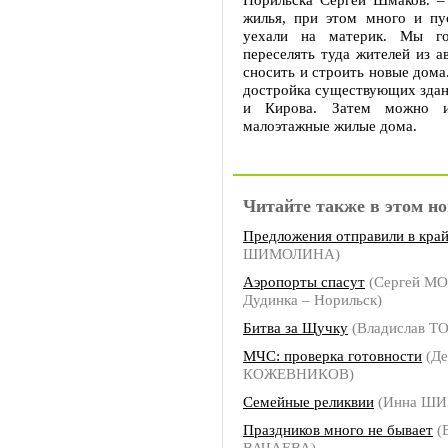
жилья, при этом много и пу
уехали на материк. Мы г
переселять туда жителей из а
сносить и строить новые дома
достройка существующих здани
и Кирова. Затем можно и
малоэтажные жилые дома.
Читайте также в этом но
Предложения отправили в кра
ШИМОЛИНА)
Аэропорты спасут
(Сергей М
Дудинка – Норильск)
Битва за Щучку
(Владислав Т
МЧС: проверка готовности
(Де
КОЖЕВНИКОВ)
Семейные реликвии
(Инна Ш
Праздников много не бывает
(
ВАЧАЕВА)