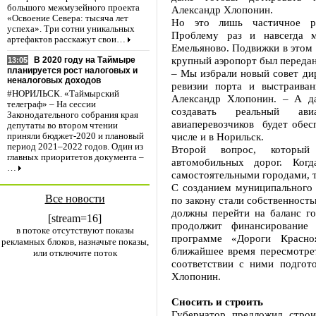
большого межмузейного проекта
Александр Хлопонин.
«Освоение Севера: тысяча лет
Но это лишь частичное ре
успеха». Три сотни уникальных
Проблему раз и навсегда м
артефактов расскажут свои…
Емельяново. Подвижки в этом 
крупный аэропорт был передан
В 2020 году на Таймыре
13:05
планируется рост налоговых и
– Мы избрали новый совет ди
неналоговых доходов
ревизии порта и выстраиван
#НОРИЛЬСК. «Таймырский
Александр Хлопонин. – А д
телеграф» – На сессии
создавать реальный ав
Законодательного собрания края
авиаперевозчиков будет обес
депутаты во втором чтении
числе и в Норильск.
приняли бюджет-2020 и плановый
период 2021–2022 годов. Один из
Второй вопрос, который
главных приоритетов документа –
автомобильных дорог. Ког
…
самостоятельными городами, т
С созданием муниципального 
Все новости
по закону стали собственност
должны перейти на баланс г
[stream=16]
продолжит финансирование
в потоке отсутствуют показы
программе «Дороги Красн
рекламных блоков, назначьте показы,
ближайшее время пересмотре
или отключите поток
соответствии с ними подгот
Хлопонин.
Сносить и строить
Губернатор предложил стро