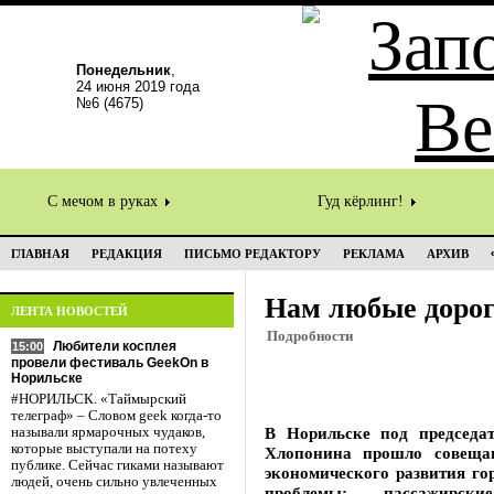
Понедельник
,
24 июня 2019 года
№6 (4675)
С мечом в руках
Гуд кёрлинг!
ГЛАВНАЯ
РЕДАКЦИЯ
ПИСЬМО РЕДАКТОРУ
РЕКЛАМА
АРХИВ
Нам любые дорог
ЛЕНТА НОВОСТЕЙ
Подробности
Любители косплея
15:00
провели фестиваль GeekOn в
Норильске
#НОРИЛЬСК. «Таймырский
телеграф» – Словом geek когда-то
В Норильске под председат
называли ярмарочных чудаков,
которые выступали на потеху
Хлопонина прошло совещан
публике. Сейчас гиками называют
экономического развития г
людей, очень сильно увлеченных
проблемы: пассажирск