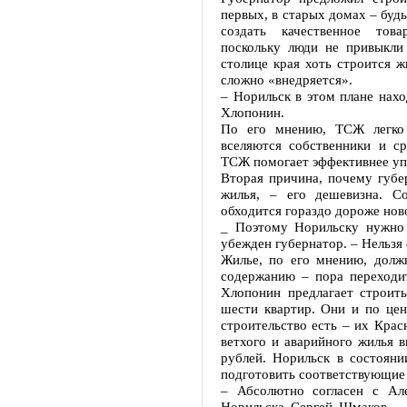
первых, в старых домах – буд
создать качественное тов
поскольку люди не привыкли
столице края хоть строится ж
сложно «внедряется».
– Норильск в этом плане нахо
Хлопонин.
По его мнению, ТСЖ легко 
вселяются собственники и с
ТСЖ помогает эффективнее уп
Вторая причина, почему губер
жилья, – его дешевизна. С
обходится гораздо дороже нов
_ Поэтому Норильску нужно 
убежден губернатор. – Нельзя
Жилье, по его мнению, долж
содержанию – пора переходит
Хлопонин предлагает строит
шести квартир. Они и по цен
строительство есть – их Кра
ветхого и аварийного жилья 
рублей. Норильск в состояни
подготовить соответствующие 
– Абсолютно согласен с Але
Норильска Сергей Шмаков. –