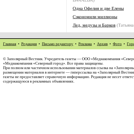
Одна Офелия и две Елены
Сэкономили миллионы
Лед, медузы и Барков
(Татьян
Главная
•
Редакция
•
Письмо редактору
•
Реклама
•
Архив
•
Фото
•
Гор
©
Заполярный Вестник
. Учредитель газеты — ООО «Медиакомпания «Северн
«Медиакомпания «Северный город». Все права защищены.
При полном или частичном использовании материалов ссылка на «Заполярны
размещении материалов в интернете — гиперссылка на «Заполярный Вестник
газеты не предоставляет справочную информацию. Редакция не несет ответ
содержащуюся в рекламных объявлениях.