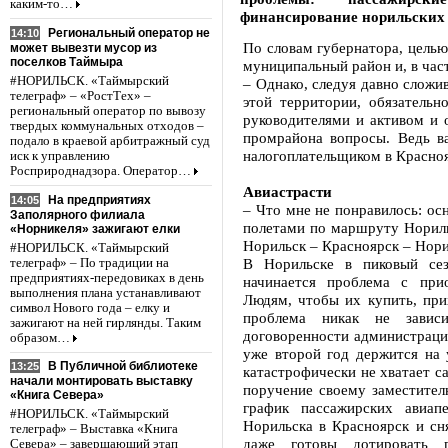
каким-то…
финансирование норильских д
Региональный оператор не
14:10
По словам губернатора, целью
может вывезти мусор из
поселков Таймыра
муниципальный район и, в час
#НОРИЛЬСК. «Таймырский
– Однако, следуя давно сложи
телеграф» – «РостТех» –
этой территории, обязательн
региональный оператор по вывозу
руководителями и активом и 
твердых коммунальных отходов –
промрайона вопросы. Ведь в
подало в краевой арбитражный суд
налогоплательщиком в Красноя
иск к управлению
Росприроднадзора. Оператор…
Авиастрасти
На предприятиях
14:05
– Что мне не понравилось: ос
Заполярного филиала
полетами по маршруту Нориль
«Норникеля» зажигают елки
Норильск – Красноярск – Нори
#НОРИЛЬСК. «Таймырский
В Норильске в пиковый сез
телеграф» – По традиции на
предприятиях-передовиках в день
начинается проблема с при
выполнения плана устанавливают
Людям, чтобы их купить, при
символ Нового года – елку и
проблема никак не завис
зажигают на ней гирлянды. Таким
договоренности администраци
образом…
уже второй год держится на 
В Публичной библиотеке
13:25
катастрофически не хватает с
начали монтировать выставку
поручение своему заместите
«Книга Севера»
график пассажирских авиап
#НОРИЛЬСК. «Таймырский
Норильска в Красноярск и сн
телеграф» – Выставка «Книга
даже готовы дотировать п
Севера» – завершающий этап