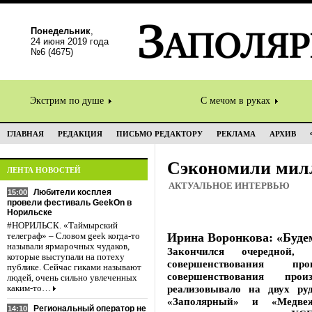
Понедельник
,
24 июня 2019 года
№6 (4675)
Экстрим по душе
С мечом в руках
ГЛАВНАЯ
РЕДАКЦИЯ
ПИСЬМО РЕДАКТОРУ
РЕКЛАМА
АРХИВ
Сэкономили мил
ЛЕНТА НОВОСТЕЙ
АКТУАЛЬНОЕ ИНТЕРВЬЮ
Любители косплея
15:00
провели фестиваль GeekOn в
Норильске
#НОРИЛЬСК. «Таймырский
Ирина Воронкова: «Буде
телеграф» – Словом geek когда-то
называли ярмарочных чудаков,
Закончился очередно
которые выступали на потеху
совершенствования пр
публике. Сейчас гиками называют
совершенствования прои
людей, очень сильно увлеченных
реализовывало на двух ру
каким-то…
«Заполярный» и «Медве
Региональный оператор не
14:10