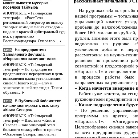
рассказывает начальник УС
может вывезти мусор из
поселков Таймыра
– На рудниках «Заполярный» 
#НОРИЛЬСК. «Таймырский
нашей программы – тотальная
телеграф» – «РостТех» –
управляющий комитет утвер
региональный оператор по вывозу
прибыли до налогообложения
твердых коммунальных отходов –
подало в краевой арбитражный суд
более 160 миллионов рублей, 
иск к управлению
рублей. Помимо этого была пр
Росприроднадзора. Оператор…
водоотлива на руднике «З
увеличения добычи и пере
На предприятиях
14:05
рассмотрены на научно-технич
Заполярного филиала
«Норникеля» зажигают елки
решения по проведению раб
#НОРИЛЬСК. «Таймырский
совместной и плодотворной 
телеграф» – По традиции на
«Норильск-1» и специалистов
предприятиях-передовиках в день
в процессе работы было 
выполнения плана устанавливают
направленных на улучшение тр
символ Нового года – елку и
– Когда начнется внедрение
зажигают на ней гирлянды. Таким
образом…
– Работа уже ведется, на сег
руководителей предприятий и 
В Публичной библиотеке
13:25
– Какие подразделения буду
начали монтировать выставку
– По решению управляюще
«Книга Севера»
программы на других, нер
#НОРИЛЬСК. «Таймырский
телеграф» – Выставка «Книга
«Норильск-1»: «Ангидри
Севера» – завершающий этап
Целесообразнее сначала заве
большого межмузейного проекта
на всех предприятиях рудоуп
«Освоение Севера: тысяча лет
этапу нашей программы – сис