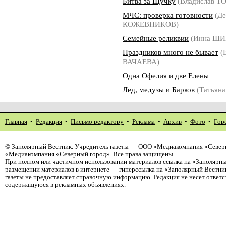
Битва за Щучку
(Владислав Т
МЧС: проверка готовности
(Де
КОЖЕВНИКОВ)
Семейные реликвии
(Инна Ш
Праздников много не бывает
(
ВАЧАЕВА)
Одна Офелия и две Елены
Лед, медузы и Барков
(Татьян
Главная
•
Редакция
•
Письмо редактору
•
Реклама
•
Архив
•
Фото
•
Гор
©
Заполярный Вестник
. Учредитель газеты — ООО «Медиакомпания «Северн
«Медиакомпания «Северный город». Все права защищены.
При полном или частичном использовании материалов ссылка на «Заполярны
размещении материалов в интернете — гиперссылка на «Заполярный Вестник
газеты не предоставляет справочную информацию. Редакция не несет ответ
содержащуюся в рекламных объявлениях.