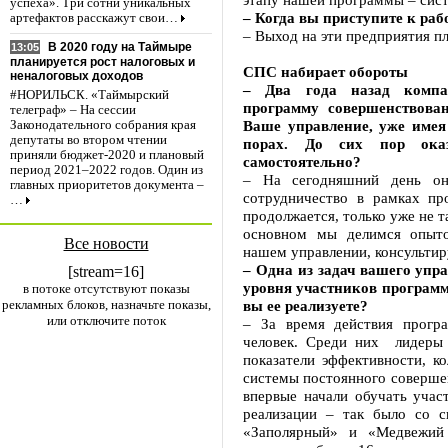
успеха». Три сотни уникальных
– Когда вы приступите к раб
артефактов расскажут свои…
– Выход на эти предприятия пл
В 2020 году на Таймыре
13:05
планируется рост налоговых и
СПС набирает обороты
неналоговых доходов
– Два года назад компа
#НОРИЛЬСК. «Таймырский
программу совершенствова
телеграф» – На сессии
Ваше управление, уже имея
Законодательного собрания края
депутаты во втором чтении
порах. До сих пор ока
приняли бюджет-2020 и плановый
самостоятельно?
период 2021–2022 годов. Один из
– На сегодняшний день о
главных приоритетов документа –
сотрудничество в рамках пр
…
продолжается, только уже не т
основном мы делимся опыто
Все новости
нашем управлении, консультир
– Одна из задач вашего уп
[stream=16]
уровня участников програм
в потоке отсутствуют показы
рекламных блоков, назначьте показы,
вы ее реализуете?
или отключите поток
– За время действия прогр
человек. Среди них лидеры 
показатели эффективности, к
системы постоянного совершен
впервые начали обучать учас
реализации – так было со с
«Заполярный» и «Медвежий