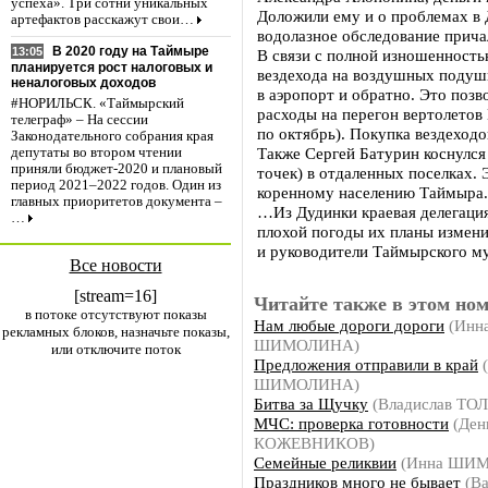
успеха». Три сотни уникальных
Доложили ему и о проблемах в
артефактов расскажут свои…
водолазное обследование причал
В 2020 году на Таймыре
13:05
В связи с полной изношенность
планируется рост налоговых и
вездехода на воздушных подуш
неналоговых доходов
в аэропорт и обратно. Это поз
#НОРИЛЬСК. «Таймырский
расходы на перегон вертолетов
телеграф» – На сессии
по октябрь). Покупка вездеходо
Законодательного собрания края
Также Сергей Батурин коснулся
депутаты во втором чтении
приняли бюджет-2020 и плановый
точек) в отдаленных поселках.
период 2021–2022 годов. Один из
коренному населению Таймыра.
главных приоритетов документа –
…Из Дудинки краевая делегация
…
плохой погоды их планы измени
и руководители Таймырского му
Все новости
[stream=16]
Читайте также в этом ном
в потоке отсутствуют показы
Нам любые дороги дороги
(Инн
рекламных блоков, назначьте показы,
ШИМОЛИНА)
или отключите поток
Предложения отправили в край
(
ШИМОЛИНА)
Битва за Щучку
(Владислав ТО
МЧС: проверка готовности
(Ден
КОЖЕВНИКОВ)
Семейные реликвии
(Инна ШИ
Праздников много не бывает
(Ва