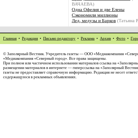
ВАЧАЕВА)
Одна Офелия и две Елены
Сэкономили миллионы
Лед, медузы и Барков
(Татьяна
Главная
•
Редакция
•
Письмо редактору
•
Реклама
•
Архив
•
Фото
•
Гор
©
Заполярный Вестник
. Учредитель газеты — ООО «Медиакомпания «Северн
«Медиакомпания «Северный город». Все права защищены.
При полном или частичном использовании материалов ссылка на «Заполярны
размещении материалов в интернете — гиперссылка на «Заполярный Вестник
газеты не предоставляет справочную информацию. Редакция не несет ответ
содержащуюся в рекламных объявлениях.