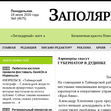
Понедельник
,
24 июня 2019 года
№6 (4675)
«Легендарный» матч
Бесконечная красота Пом
ГЛАВНАЯ
РЕДАКЦИЯ
ПИСЬМО РЕДАКТОРУ
РЕКЛАМА
АРХИВ
Аэропорты спасут
ЛЕНТА НОВОСТЕЙ
ГУБЕРНАТОР В ДУДИНКЕ
Любители косплея
15:00
провели фестиваль GeekOn в
Норильске
Те
#НОРИЛЬСК. «Таймырский
На совещании в Таймырской рай
телеграф» – Словом geek когда-то
местными чиновниками вопросы 
называли ярмарочных чудаков,
аэропортов в оперативное упра
которые выступали на потеху
публике. Сейчас гиками называют
«КрасАвиа».
людей, очень сильно увлеченных
Александр Хлопонин сразу пре
каким-то…
хотел меньше докладывать и бол
существуют проблемы, и совмес
Региональный оператор не
14:10