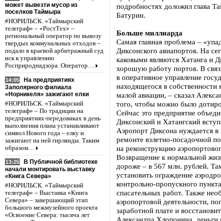
может вывезти мусор из
подробностях доложил глава Т
поселков Таймыра
Батурин.
#НОРИЛЬСК. «Таймырский
телеграф» – «РостТех» –
Больше миллиарда
региональный оператор по вывозу
Самая главная проблема – «упа
твердых коммунальных отходов –
Диксонского авиапортов. На се
подало в краевой арбитражный суд
иск к управлению
каковыми являются Хатанга и Д
Росприроднадзора. Оператор…
хорошую работу портов. В связ
в оперативное управление госу
На предприятиях
14:05
находящегося в собственности 
Заполярного филиала
«Норникеля» зажигают елки
малой авиации, – сказал Алекс
того, чтобы можно было дотир
#НОРИЛЬСК. «Таймырский
телеграф» – По традиции на
Сейчас это предприятие объеди
предприятиях-передовиках в день
Диксонский и Хатангский всту
выполнения плана устанавливают
Аэропорт Диксона нуждается в 
символ Нового года – елку и
ремонте взлетно-посадочной по
зажигают на ней гирлянды. Таким
на реконструкцию аэропортовог
образом…
Возвращение к нормальной жизн
В Публичной библиотеке
13:25
дороже – в 567 млн. рублей. 
начали монтировать выставку
установить ограждение аэродро
«Книга Севера»
контрольно-пропускного пункта
#НОРИЛЬСК. «Таймырский
спасательных работ. Также нео
телеграф» – Выставка «Книга
Севера» – завершающий этап
аэропортовой деятельности, по
большого межмузейного проекта
заработной плате и восстановит
«Освоение Севера: тысяча лет
Александра Хлопонина, деньги н