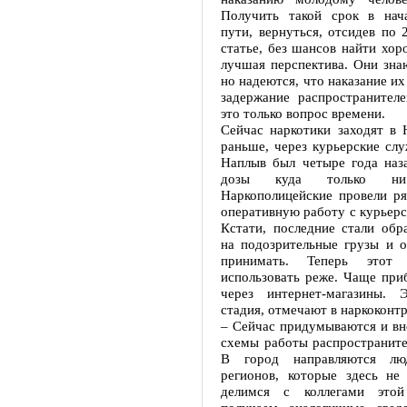
Получить такой срок в нач
пути, вернуться, отсидев по 
статье, без шансов найти хо
лучшая перспектива. Они знаю
но надеются, что наказание их
задержание распространителе
это только вопрос времени.
Сейчас наркотики заходят в 
раньше, через курьерские слу
Наплыв был четыре года наза
дозы куда только ни 
Наркополицейские провели ря
оперативную работу с курьер
Кстати, последние стали обр
на подозрительные грузы и о
принимать. Теперь этот 
использовать реже. Чаще при
через интернет-магазины. 
стадия, отмечают в наркоконтр
– Сейчас придумываются и вн
схемы работы распространите
В город направляются лю
регионов, которые здесь не
делимся с коллегами этой