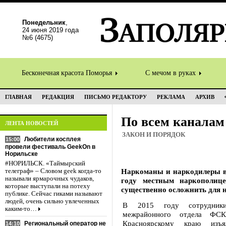
Понедельник
,
24 июня 2019 года
№6 (4675)
Бесконечная красота Поморья
С мечом в руках
ГЛАВНАЯ
РЕДАКЦИЯ
ПИСЬМО РЕДАКТОРУ
РЕКЛАМА
АРХИВ
По всем каналам
ЛЕНТА НОВОСТЕЙ
ЗАКОН И ПОРЯДОК
Любители косплея
15:00
провели фестиваль GeekOn в
Норильске
#НОРИЛЬСК. «Таймырский
Наркоманы и наркодилеры в 
телеграф» – Словом geek когда-то
называли ярмарочных чудаков,
году местным наркополице
которые выступали на потеху
существенно осложнить для н
публике. Сейчас гиками называют
людей, очень сильно увлеченных
В 2015 году сотрудники
каким-то…
межрайонного отдела ФС
Красноярскому краю изъ
Региональный оператор не
14:10