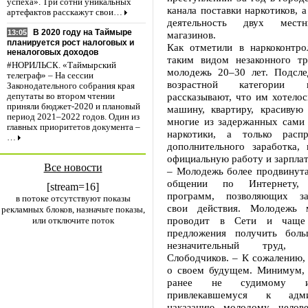
успеха». Три сотни уникальных
канала поставки наркотиков, а
артефактов расскажут свои…
деятельность двух местн
В 2020 году на Таймыре
13:05
магазинов.
планируется рост налоговых и
Как отметили в наркоконтро
неналоговых доходов
таким видом незаконного тр
#НОРИЛЬСК. «Таймырский
молодежь 20–30 лет. Подсле
телеграф» – На сессии
возрастной категории 
Законодательного собрания края
рассказывают, что им хотелось
депутаты во втором чтении
приняли бюджет-2020 и плановый
машину, квартиру, красивую
период 2021–2022 годов. Один из
многие из задержанных сами 
главных приоритетов документа –
наркотики, а только распр
…
дополнительного заработка,
официальную работу и зарпл
Все новости
– Молодежь более продвинута
общении по Интернету, и
[stream=16]
программ, позволяющих зак
в потоке отсутствуют показы
свои действия. Молодежь 
рекламных блоков, назначьте показы,
проводит в Сети и чаще 
или отключите поток
предложения получить боль
незначительный труд,
Слободчиков. – К сожалению,
о своем будущем. Минимум, 
ранее не судимому
привлекавшемуся к админ
наказанию молодому челове