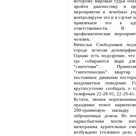
которому мировые судьи обяз
пройти диагностику и про
мероприятия в лечебных уч
контролируем это и в случае 
привлекаем его к адми
ответственности. В
профилактические мероприя
человек.
Вячеслав Слободчиков подч
городе исчезли дезоморфин
Однако есть подозрение, что
где собираются люди для
“синтетики”. Приме
“синтетических” квартир
постоянное движение посторо
неадекватное поведение. Г
круглосуточно сообщать о т
телефонам 22-28-91, 22-29-41.
Кстати, звонок норильчанин
праздники помог наркополи
200-граммовую закладк
заброшенных домов. Из это
наркосбытчики могли изг
килограмма курительных см
возбуждено уголовное дело, 