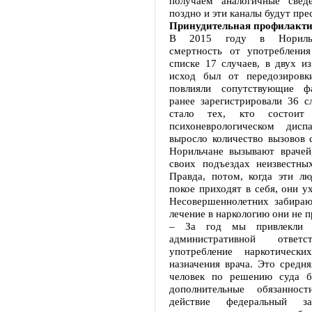
получаем аналогичные свед
поздно и эти каналы будут пре
Принудительная профилакт
В 2015 году в Норильс
смертность от употребления
списке 17 случаев, в двух и
исход был от передозировк
повлияли сопутствующие ф
ранее зарегистрировали 36 с
стало тех, кто состои
психоневрологическом дисп
выросло количество вызовов 
Норильчане вызывают врачей,
своих подъездах неизвестных
Правда, потом, когда эти л
покое приходят в себя, они ух
Несовершеннолетних забираю
лечение в наркологию они не п
– За год мы привлекли 
административной ответс
употребление наркотически
назначения врача. Это средн
человек по решению суда б
дополнительные обязаннос
действие федеральный за