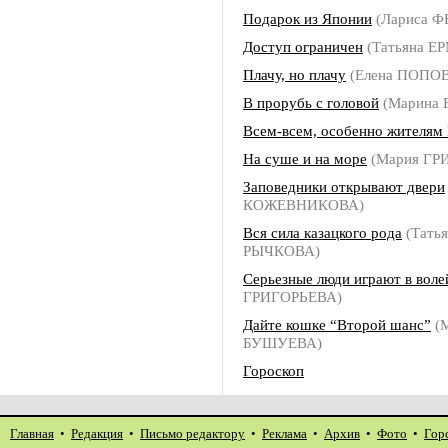
Подарок из Японии
(Лариса 
Доступ ограничен
(Татьяна Е
Плачу, но плачу
(Елена ПОПО
В прорубь с головой
(Марина
Всем-всем, особенно жителям
На суше и на море
(Мария ГР
Заповедники открывают двери
КОЖЕВНИКОВА)
Вся сила казацкого рода
(Татья
РЫЧКОВА)
Серьезные люди играют в воле
ГРИГОРЬЕВА)
Дайте кошке “Второй шанс”
(
БУШУЕВА)
Гороскоп
Главная
•
Редакция
•
Письмо редактору
•
Реклама
•
Архив
•
Фото
•
Гор