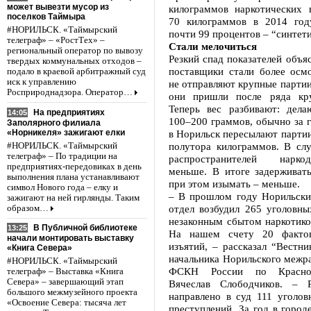
может вывезти мусор из
килограммов наркотических 
поселков Таймыра
70 килограммов в 2014 год
#НОРИЛЬСК. «Таймырский
почти 99 процентов – “синтети
телеграф» – «РостТех» –
Стали мелочиться
региональный оператор по вывозу
Резкий спад показателей объяс
твердых коммунальных отходов –
поставщики стали более осм
подало в краевой арбитражный суд
иск к управлению
не отправляют крупные партии
Росприроднадзора. Оператор…
они пришли после ряда кру
Теперь вес разбивают: дела
На предприятиях
14:05
100–200 граммов, обычно за 
Заполярного филиала
«Норникеля» зажигают елки
в Норильск пересылают партии
полутора килограммов. В слу
#НОРИЛЬСК. «Таймырский
телеграф» – По традиции на
распространителей нарко
предприятиях-передовиках в день
меньше. В итоге задерживать
выполнения плана устанавливают
при этом изымать – меньше.
символ Нового года – елку и
– В прошлом году Норильск
зажигают на ней гирлянды. Таким
отдел возбудил 265 уголовны
образом…
незаконным сбытом наркотико
В Публичной библиотеке
13:25
На нашем счету 20 фактов
начали монтировать выставку
изъятий, – рассказал “Вестни
«Книга Севера»
начальника Норильского межр
#НОРИЛЬСК. «Таймырский
ФСКН России по Красно
телеграф» – Выставка «Книга
Севера» – завершающий этап
Вячеслав Слободчиков. – Р
большого межмузейного проекта
направлено в суд 111 уголов
«Освоение Севера: тысяча лет
преступлений. За год в город