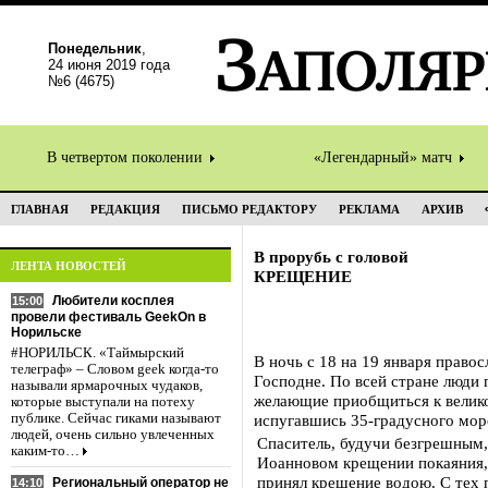
Понедельник
,
24 июня 2019 года
№6 (4675)
В четвертом поколении
«Легендарный» матч
ГЛАВНАЯ
РЕДАКЦИЯ
ПИСЬМО РЕДАКТОРУ
РЕКЛАМА
АРХИВ
В прорубь с головой
ЛЕНТА НОВОСТЕЙ
КРЕЩЕНИЕ
Любители косплея
15:00
провели фестиваль GeekOn в
Норильске
#НОРИЛЬСК. «Таймырский
В ночь с 18 на 19 января прав
телеграф» – Словом geek когда-то
Господне. По всей стране люди 
называли ярмарочных чудаков,
желающие приобщиться к великом
которые выступали на потеху
публике. Сейчас гиками называют
испугавшись 35-градусного мор
людей, очень сильно увлеченных
Спаситель, будучи безгрешным,
каким-то…
Иоанновом крещении покаяния,
принял крещение водою. С тех 
Региональный оператор не
14:10