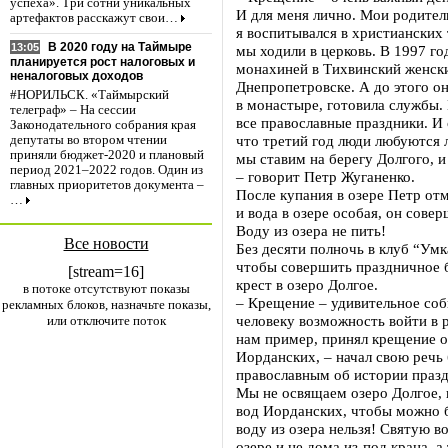
успеха». Три сотни уникальных
И для меня лично. Мои родител
артефактов расскажут свои…
я воспитывался в христианских
В 2020 году на Таймыре
13:05
мы ходили в церковь. В 1997 г
планируется рост налоговых и
монахиней в Тихвинский женск
неналоговых доходов
Днепропетровске. А до этого о
#НОРИЛЬСК. «Таймырский
в монастыре, готовила службы.
телеграф» – На сессии
все православные праздники. И 
Законодательного собрания края
что третий год люди любуются 
депутаты во втором чтении
приняли бюджет-2020 и плановый
мы ставим на берегу Долгого,
период 2021–2022 годов. Один из
– говорит Петр Жуганенко.
главных приоритетов документа –
После купания в озере Петр отм
…
и вода в озере особая, он совер
Воду из озера не пить!
Все новости
Без десяти полночь в клуб “Умк
чтобы совершить праздничное 
[stream=16]
крест в озеро Долгое.
в потоке отсутствуют показы
– Крещение – удивительное соб
рекламных блоков, назначьте показы,
человеку возможность войти в р
или отключите поток
нам пример, принял крещение о
Иорданских, – начал свою речь
православным об истории празд
Мы не освящаем озеро Долгое, 
вод Иорданских, чтобы можно б
воду из озера нельзя! Святую в
озере и не дома из-под крана, а