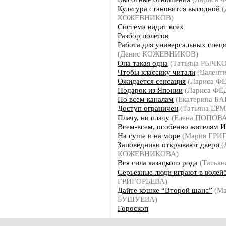
Культура становится выгодной
(
КОЖЕВНИКОВ)
Система видит всех
Разбор полетов
Работа для универсальных спец
(Денис КОЖЕВНИКОВ)
Она такая одна
(Татьяна РЫЧК
Чтобы классику читали
(Валент
Ожидается сенсация
(Лариса 
Подарок из Японии
(Лариса Ф
По всем каналам
(Екатерина Б
Доступ ограничен
(Татьяна ЕР
Плачу, но плачу
(Елена ПОПОВА
Всем-всем, особенно жителям И
На суше и на море
(Мария ГРИ
Заповедники открывают двери
(
КОЖЕВНИКОВА)
Вся сила казацкого рода
(Татья
Серьезные люди играют в волей
ГРИГОРЬЕВА)
Дайте кошке “Второй шанс”
(Ма
БУШУЕВА)
Гороскоп