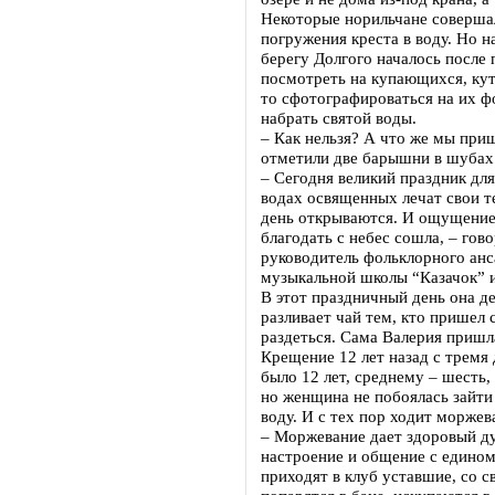
Некоторые норильчане соверша
погружения креста в воду. Но 
берегу Долгого началось после
посмотреть на купающихся, кут
то сфотографироваться на их фо
набрать святой воды.
– Как нельзя? А что же мы при
отметили две барышни в шубах
– Сегодня великий праздник дл
водах освященных лечат свои те
день открываются. И ощущение 
благодать с небес сошла, – гов
руководитель фольклорного анс
музыкальной школы “Казачок” и
В этот праздничный день она д
разливает чай тем, кто пришел с
раздеться. Сама Валерия пришл
Крещение 12 лет назад с тремя
было 12 лет, среднему – шесть,
но женщина не побоялась зайт
воду. И с тех пор ходит моржев
– Моржевание дает здоровый ду
настроение и общение с един
приходят в клуб уставшие, со 