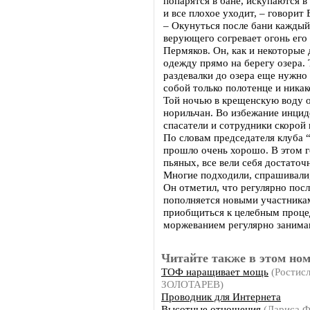
попарятся в бане, искупаются в
и все плохое уходит, – говорит 
– Окунуться после бани каждый
верующего согревает огонь его 
Пермяков. Он, как и некоторые 
одежду прямо на берегу озера. 
раздевалки до озера еще нужно
собой только полотенце и никак
Той ночью в крещенскую воду 
норильчан. Во избежание инцид
спасатели и сотрудники скорой
По словам председателя клуба 
прошло очень хорошо. В этом 
пьяных, все вели себя достато
Многие подходили, спрашивали, 
Он отметил, что регулярно пос
пополняется новыми участник
приобщиться к целебным проце
моржеванием регулярно занимаю
Читайте также в этом ном
ТОФ наращивает мощь
(Ростисл
ЗОЛОТАРЕВ)
Проводник для Интернета
Высотные отношения
(Лариса