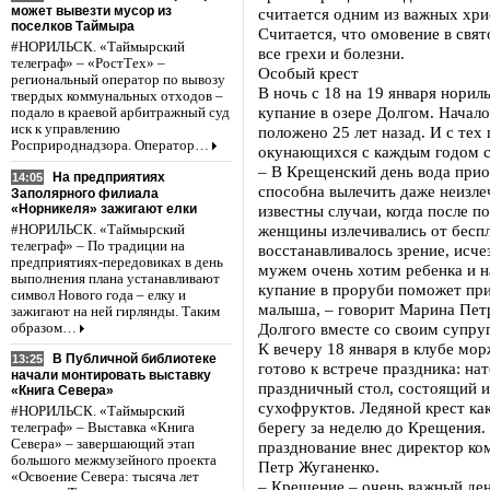
может вывезти мусор из
считается одним из важных хри
поселков Таймыра
Считается, что омовение в свят
#НОРИЛЬСК. «Таймырский
все грехи и болезни.
телеграф» – «РостТех» –
Особый крест
региональный оператор по вывозу
В ночь с 18 на 19 января нори
твердых коммунальных отходов –
купание в озере Долгом. Начал
подало в краевой арбитражный суд
иск к управлению
положено 25 лет назад. И с тех
Росприроднадзора. Оператор…
окунающихся с каждым годом с
– В Крещенский день вода прио
На предприятиях
14:05
способна вылечить даже неизл
Заполярного филиала
«Норникеля» зажигают елки
известны случаи, когда после п
женщины излечивались от беспл
#НОРИЛЬСК. «Таймырский
телеграф» – По традиции на
восстанавливалось зрение, исче
предприятиях-передовиках в день
мужем очень хотим ребенка и н
выполнения плана устанавливают
купание в проруби поможет пр
символ Нового года – елку и
малыша, – говорит Марина Пет
зажигают на ней гирлянды. Таким
Долгого вместе со своим супр
образом…
К вечеру 18 января в клубе мо
В Публичной библиотеке
13:25
готово к встрече праздника: на
начали монтировать выставку
праздничный стол, состоящий из
«Книга Севера»
сухофруктов. Ледяной крест ка
#НОРИЛЬСК. «Таймырский
берегу за неделю до Крещения. 
телеграф» – Выставка «Книга
Севера» – завершающий этап
празднование внес директор к
большого межмузейного проекта
Петр Жуганенко.
«Освоение Севера: тысяча лет
– Крещение – очень важный день