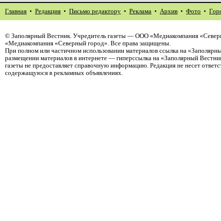
Главная
•
Редакция
•
Письмо редактору
•
Реклама
•
Архив
•
Фото
•
Гор
©
Заполярный Вестник
. Учредитель газеты — ООО «Медиакомпания «Северн
«Медиакомпания «Северный город». Все права защищены.
При полном или частичном использовании материалов ссылка на «Заполярны
размещении материалов в интернете — гиперссылка на «Заполярный Вестник
газеты не предоставляет справочную информацию. Редакция не несет ответ
содержащуюся в рекламных объявлениях.