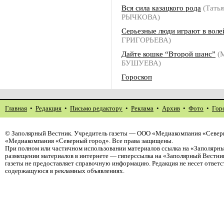
Вся сила казацкого рода
(Татья
РЫЧКОВА)
Серьезные люди играют в воле
ГРИГОРЬЕВА)
Дайте кошке “Второй шанс”
(
БУШУЕВА)
Гороскоп
Главная
•
Редакция
•
Письмо редактору
•
Реклама
•
Архив
•
Фото
•
Гор
©
Заполярный Вестник
. Учредитель газеты — ООО «Медиакомпания «Северн
«Медиакомпания «Северный город». Все права защищены.
При полном или частичном использовании материалов ссылка на «Заполярны
размещении материалов в интернете — гиперссылка на «Заполярный Вестник
газеты не предоставляет справочную информацию. Редакция не несет ответ
содержащуюся в рекламных объявлениях.