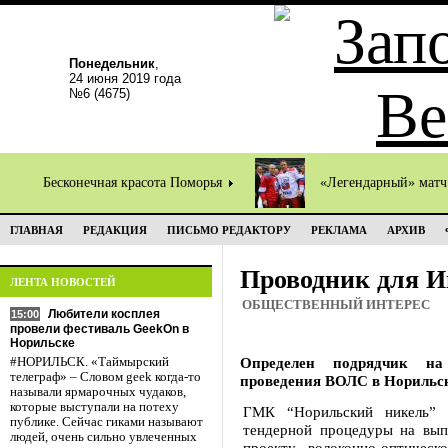
Понедельник
,
24 июня 2019 года
№6 (4675)
Бесконечная красота Поморья
«Легендарный» мат
ГЛАВНАЯ
РЕДАКЦИЯ
ПИСЬМО РЕДАКТОРУ
РЕКЛАМА
АРХИВ
Проводник для И
ЛЕНТА НОВОСТЕЙ
ОБЩЕСТВЕННЫЙ ИНТЕРЕС
Любители косплея
15:00
провели фестиваль GeekOn в
Норильске
Определен подрядчик на
#НОРИЛЬСК. «Таймырский
телеграф» – Словом geek когда-то
проведения ВОЛС в Норильс
называли ярмарочных чудаков,
которые выступали на потеху
ГМК “Норильский никель”
публике. Сейчас гиками называют
тендерной процедуры на вып
людей, очень сильно увлеченных
проекту волоконно-оптичес