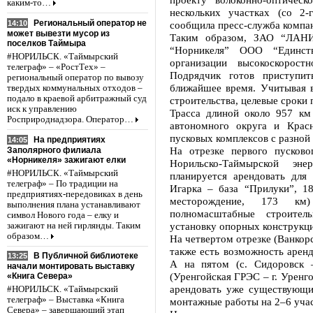
каким-то…
нескольких участках (со 2
Региональный оператор не
14:10
сообщила пресс-служба компа
может вывезти мусор из
Таким образом, ЗАО “ЛАНИ
поселков Таймыра
“Норникеля” ООО “Единст
#НОРИЛЬСК. «Таймырский
организации высокоскорост
телеграф» – «РостТех» –
Подрядчик готов приступи
региональный оператор по вывозу
ближайшее время. Учитывая в
твердых коммунальных отходов –
подало в краевой арбитражный суд
строительства, целевые сроки 
иск к управлению
Трасса длиной около 957 км
Росприроднадзора. Оператор…
автономного округа и Крас
пусковых комплексов с разной
На предприятиях
14:05
На отрезке первого пусково
Заполярного филиала
«Норникеля» зажигают елки
Норильско-Таймырской эне
#НОРИЛЬСК. «Таймырский
планируется арендовать для
телеграф» – По традиции на
Игарка – база “Прилуки”, 1
предприятиях-передовиках в день
месторождение, 173 км)
выполнения плана устанавливают
полномасштабные строител
символ Нового года – елку и
установку опорных конструкци
зажигают на ней гирлянды. Таким
образом…
На четвертом отрезке (Ванкор
также есть возможность аренд
В Публичной библиотеке
13:25
А на пятом (с. Сидоровск 
начали монтировать выставку
(Уренгойская ГРЭС – г. Уренг
«Книга Севера»
арендовать уже существующи
#НОРИЛЬСК. «Таймырский
телеграф» – Выставка «Книга
монтажные работы на 2–6 уча
Севера» – завершающий этап