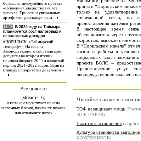
Напомним, решение о самосто
большого межмузейного проекта
принято “Норильским никелем”
«Освоение Севера: тысяча лет
только на удовлетворение
успеха». Три сотни уникальных
современной связи, но и
артефактов расскажут свои…
предоставления жителям реги
В 2020 году на Таймыре
13:05
В настоящее время связь
планируется рост налоговых и
обеспечивается через спутни
неналоговых доходов
скоростью, высокой стоимость
#НОРИЛЬСК. «Таймырский
В “Норильском никеле” отмеч
телеграф» – На сессии
жизни и работы в условиях
Законодательного собрания края
депутаты во втором чтении
социальных задач компании
приняли бюджет-2020 и плановый
проекта ВОЛС – предоставле
период 2021–2022 годов. Один из
Предоставление услуг со
главных приоритетов документа –
непосредственной задачей те
…
Все новости
[stream=16]
Читайте также в этом но
в потоке отсутствуют показы
рекламных блоков, назначьте показы,
ТОФ наращивает мощь
(Рости
или отключите поток
ЗОЛОТАРЕВ)
Высотные отношения
(Ларис
Культура становится выгодной
КОЖЕВНИКОВ)