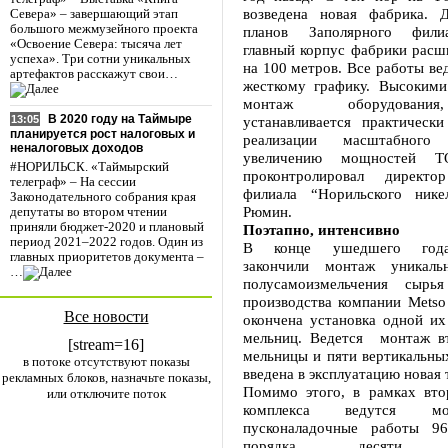
возведена новая фабрика. Д
Севера» – завершающий этап
большого межмузейного проекта
планов Заполярного фили
«Освоение Севера: тысяча лет
главный корпус фабрики расш
успеха». Три сотни уникальных
на 100 метров. Все работы ве
артефактов расскажут свои…
жесткому графику. Высокими
монтаж оборудовани
В 2020 году на Таймыре
устанавливается практическ
13:05
планируется рост налоговых и
реализации масштабного
неналоговых доходов
увеличению мощностей 
#НОРИЛЬСК. «Таймырский
проконтролировал директо
телеграф» – На сессии
филиала “Норильского нике
Законодательного собрания края
Рюмин.
депутаты во втором чтении
приняли бюджет-2020 и плановый
Поэтапно, интенсивно
период 2021–2022 годов. Один из
В конце ушедшего года
главных приоритетов документа –
закончили монтаж уникаль
…
полусамоизмельчения сырь
производства компании Metso 
Все новости
окончена установка одной и
мельниц. Ведется монтаж в
[stream=16]
мельницы и пяти вертикальны
в потоке отсутствуют показы
введена в эксплуатацию новая 
рекламных блоков, назначьте показы,
Помимо этого, в рамках вто
или отключите поток
комплекса ведутся м
пусконаладочные работы 9
порядка десяти ко