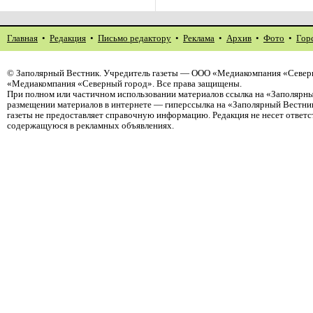
Главная
•
Редакция
•
Письмо редактору
•
Реклама
•
Архив
•
Фото
•
Гор
©
Заполярный Вестник
. Учредитель газеты — ООО «Медиакомпания «Северн
«Медиакомпания «Северный город». Все права защищены.
При полном или частичном использовании материалов ссылка на «Заполярны
размещении материалов в интернете — гиперссылка на «Заполярный Вестник
газеты не предоставляет справочную информацию. Редакция не несет ответ
содержащуюся в рекламных объявлениях.