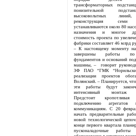
трансформаторных подстан
понизительной подста
высоковольтных линий,
реконструкция семи с
устанавливаются около 80 нас
назначения и многое др
стоимость проекта по увели
фабрики составляет 46 млрд р
– К настоящему моменту на
завершены работы по 
фундаментов и оснований по
машины, – говорит руководи
ЗФ ПАО “ГМК “Норильски
реализации проектов обог
Волянский. – Планируется, что
эти работы будут законч
интенсивный монтаж об
Предстоит кропотлива
подключению агрегатов 
коммуникациям. С 20 феврал
начать предварительные раб
новой технологической цепоч
конце первого квартала плани
пусконаладочные работы
оборудование в штатном режи