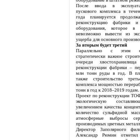
После ввода в эксплуат
пускового комплекса в тече
года планируется продолж
реконструкцию фабрики и
оборудования, которое в 
невозможно вывести из экс
ущерба для основного произво
За вторым будет третий
Параллельно с этим осу
стратегически важное строит
очереди хвостохранилищ
реконструкции фабрики – пе
млн тонн руды в год. В пл
также строительство треть
комплекса мощностью перераб
тонн в год к 2018–2019 годам.
Проект по реконструкции ТО
экологическую состав
увеличением качества концент
количество сульфидной масс
атмосферные выбросы се
производимых цветных металл
Директор Заполярного фил
Александр Рюмин отметил