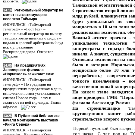
каким-то…
Талнахской обогатительной 
Строительство второй линии
Региональный оператор не
14:10
может вывезти мусор из
млрд рублей, планируется за
поселков Таймыра
будет уникальный по сво
#НОРИЛЬСК. «Таймырский
мощностью в 10 млн тонн пе
телеграф» – «РостТех» –
реализованы технологии, обе
региональный оператор по вывозу
Важный аспект проекта – э
твердых коммунальных отходов –
уникальной технологии “
подало в краевой арбитражный суд
иск к управлению
концентраты с гораздо бол
Росприроднадзора. Оператор…
никеля. А значит, существен
Основана технология на нов
было в истории Норильска,
На предприятиях
14:05
мощностью более 10 млн т
Заполярного филиала
«Норникеля» зажигают елки
переработать; современ
#НОРИЛЬСК. «Таймырский
тонкого измельчения – все
телеграф» – По традиции на
качественно новый концентр
предприятиях-передовиках в день
На каком этапе находится 
выполнения плана устанавливают
вице-президент ГМК “Норил
символ Нового года – елку и
филиала Александр Рюмин.
зажигают на ней гирлянды. Таким
образом…
На стройплощадке Тал
круглосуточно кипит рабо
В Публичной библиотеке
13:25
строительство второго пуско
начали монтировать выставку
«Книга Севера»
Первый пусковой был введен 
#НОРИЛЬСК. «Таймырский
год назад. С тех пор на Т
телеграф» – Выставка «Книга