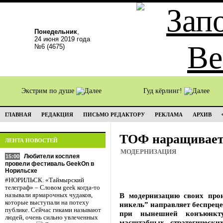
Понедельник
,
24 июня 2019 года
№6 (4675)
Экстрим по душе
Гуд кёрлинг!
ГЛАВНАЯ
РЕДАКЦИЯ
ПИСЬМО РЕДАКТОРУ
РЕКЛАМА
АРХИВ
ТОФ наращивае
ЛЕНТА НОВОСТЕЙ
МОДЕРНИЗАЦИЯ
Любители косплея
15:00
провели фестиваль GeekOn в
Норильске
#НОРИЛЬСК. «Таймырский
телеграф» – Словом geek когда-то
В модернизацию своих про
называли ярмарочных чудаков,
которые выступали на потеху
никель” направляет беспреце
публике. Сейчас гиками называют
при нынешней конъюнкт
людей, очень сильно увлеченных
масштабных стратегически