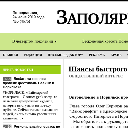
Понедельник
,
24 июня 2019 года
№6 (4675)
В четвертом поколении
Бесконечная красота Пом
ГЛАВНАЯ
РЕДАКЦИЯ
ПИСЬМО РЕДАКТОРУ
РЕКЛАМА
АРХИВ
Шансы быстрого 
ЛЕНТА НОВОСТЕЙ
ОБЩЕСТВЕННЫЙ ИНТЕРЕС
Любители косплея
15:00
провели фестиваль GeekOn в
Норильске
#НОРИЛЬСК. «Таймырский
Оптоволокно в Норильск про
телеграф» – Словом geek когда-то
называли ярмарочных чудаков,
которые выступали на потеху
Глава города Олег Курилов ра
публике. Сейчас гиками называют
“Ванкорнефти” в Красноярске
людей, очень сильно увлеченных
скоростного Интернета в Нори
каким-то…
– Мы обратились к руководст
возможность подрядчику прол
Региональный оператор не
14:10