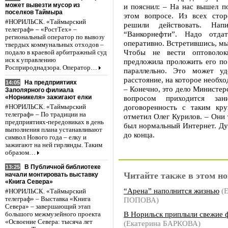
может вывезти мусор из
и пояснил: – На нас вышел п
поселков Таймыра
этом вопросе. Из всех стор
#НОРИЛЬСК. «Таймырский
решили действовать. Нап
телеграф» – «РостТех» –
“Ванкорнефти”. Надо отда
региональный оператор по вывозу
оперативно. Встретившись, мы
твердых коммунальных отходов –
Чтобы не вести оптоволок
подало в краевой арбитражный суд
иск к управлению
предложила проложить его по
Росприроднадзора. Оператор…
параллельно. Это может уд
расстояние, на которое необх
На предприятиях
14:05
– Конечно, это дело Министерс
Заполярного филиала
«Норникеля» зажигают елки
вопросом приходится за
договоренность с таким кру
#НОРИЛЬСК. «Таймырский
телеграф» – По традиции на
отметил Олег Курилов. – Они 
предприятиях-передовиках в день
был нормальный Интернет. Ду
выполнения плана устанавливают
до конца.
символ Нового года – елку и
зажигают на ней гирлянды. Таким
образом…
В Публичной библиотеке
13:25
Читайте также в этом но
начали монтировать выставку
«Книга Севера»
“Арена” наполнится жизнью
(Е
#НОРИЛЬСК. «Таймырский
ПОПОВА)
телеграф» – Выставка «Книга
Севера» – завершающий этап
В Норильск приплыли свежие 
большого межмузейного проекта
«Освоение Севера: тысяча лет
(Екатерина БАРКОВА)