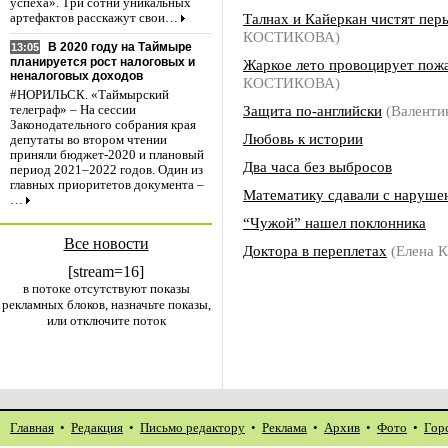
успеха». Три сотни уникальных
Талнах и Кайеркан чистят пер
артефактов расскажут свои…
КОСТИКОВА)
В 2020 году на Таймыре
13:05
планируется рост налоговых и
Жаркое лето провоцирует пож
неналоговых доходов
КОСТИКОВА)
#НОРИЛЬСК. «Таймырский
Защита по-английски
(Валенти
телеграф» – На сессии
Законодательного собрания края
Любовь к истории
депутаты во втором чтении
приняли бюджет-2020 и плановый
Два часа без выбросов
период 2021–2022 годов. Один из
главных приоритетов документа –
Математику сдавали с наруше
…
“Чужой” нашел поклонника
Все новости
Доктора в переплетах
(Елена 
[stream=16]
в потоке отсутствуют показы
рекламных блоков, назначьте показы,
или отключите поток
Главная
•
Редакция
•
Письмо редактору
•
Реклама
•
Архив
•
Фото
•
Гор