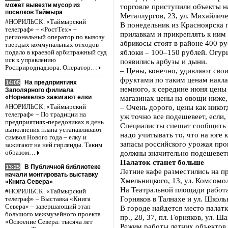
может вывезти мусор из
торговле приступили объекты на 
поселков Таймыра
Металлургов, 23, ул. Михайличе
#НОРИЛЬСК. «Таймырский
В понедельник из Красноярска 
телеграф» – «РостТех» –
прилавкам и прикреплять к ним
региональный оператор по вывозу
абрикосы стоят в районе 400 ру
твердых коммунальных отходов –
яблоки – 100–150 рублей. Огур
подало в краевой арбитражный суд
иск к управлению
появились арбузы и дыни.
Росприроднадзора. Оператор…
– Цены, конечно, удивляют свои
фруктами по таким ценам накла
На предприятиях
14:05
немного, к середине июня цены 
Заполярного филиала
«Норникеля» зажигают елки
магазинах цены на овощи ниже,
– Очень дорого, цены как никог
#НОРИЛЬСК. «Таймырский
телеграф» – По традиции на
уж точно все подешевеет, если,
предприятиях-передовиках в день
Специалисты спешат сообщить н
выполнения плана устанавливают
надо учитывать то, что на юге 
символ Нового года – елку и
запасы российского урожая про
зажигают на ней гирлянды. Таким
должны значительно подешев
образом…
Палаток станет больше
В Публичной библиотеке
13:25
Летние кафе разместились на пр
начали монтировать выставку
Хмельницкого, 13, ул. Комсомоль
«Книга Севера»
На Театральной площади работа
#НОРИЛЬСК. «Таймырский
Горняков в Талнахе и ул. Школь
телеграф» – Выставка «Книга
Севера» – завершающий этап
В городе найдется место палат
большого межмузейного проекта
пр., 28, 37, пл. Горняков, ул. Ш
«Освоение Севера: тысяча лет
Режим работы летних объектов