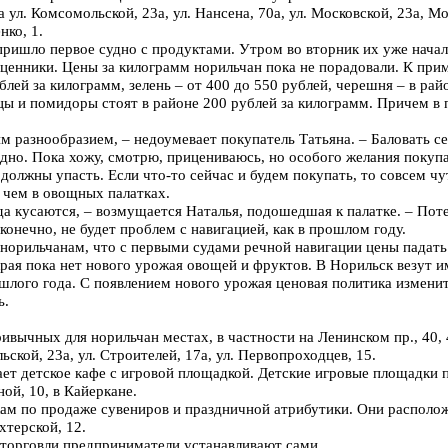
ул. Комсомольской, 23а, ул. Нансена, 70а, ул. Московской, 23а, Мо
нко, 1.
пришло первое судно с продуктами. Утром во вторник их уже начал
 ценники. Цены за килограмм норильчан пока не порадовали. К прим
блей за килограмм, зелень – от 400 до 550 рублей, черешня – в рай
цы и помидоры стоят в районе 200 рублей за килограмм. Причем в
м разнообразием, – недоумевает покупатель Татьяна. – Баловать се
дно. Пока хожу, смотрю, прицениваюсь, но особого желания покуп
должны упасть. Если что-то сейчас и будем покупать, то совсем чу
 чем в овощных палатках.
да кусаются, – возмущается Наталья, подошедшая к палатке. – Пот
 конечно, не будет проблем с навигацией, как в прошлом году.
орильчанам, что с первыми судами речной навигации цены падать 
края пока нет нового урожая овощей и фруктов. В Норильск везут 
шлого года. С появлением нового урожая ценовая политика измени
еть.
ивычных для норильчан местах, в частности на Ленинском пр., 40, 4
ской, 23а, ул. Строителей, 17а, ул. Первопроходцев, 15.
ет детское кафе с игровой площадкой. Детские игровые площадки п
ной, 10, в Кайеркане.
кам по продаже сувениров и праздничной атрибутики. Они располо
ахтерской, 12.
 торговли предприниматели устанавливают сами.