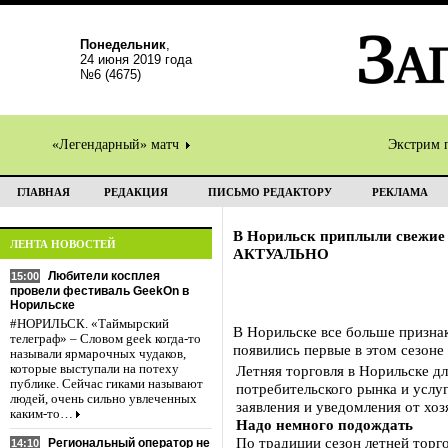
Понедельник
,
24 июня 2019 года
№6 (4675)
«Легендарный» матч
Экстрим 
ГЛАВНАЯ
РЕДАКЦИЯ
ПИСЬМО РЕДАКТОРУ
РЕКЛАМА
В Норильск приплыли свежие
ЛЕНТА НОВОСТЕЙ
АКТУАЛЬНО
Любители косплея
15:00
провели фестиваль GeekOn в
Норильске
#НОРИЛЬСК. «Таймырский
В Норильске все больше признак
телеграф» – Словом geek когда-то
появились первые в этом сезоне
называли ярмарочных чудаков,
которые выступали на потеху
Летняя торговля в Норильске дл
публике. Сейчас гиками называют
потребительского рынка и услу
людей, очень сильно увлеченных
заявления и уведомления от хо
каким-то…
Надо немного подождать
По традиции сезон летней торг
Региональный оператор не
14:10