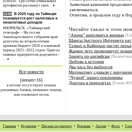
успеха». Три сотни уникальных
Заявочная кампания продолжает
артефактов расскажут свои…
увеличиваться.
В 2020 году на Таймыре
13:05
Отметим, в прошлом году в Нор
планируется рост налоговых и
неналоговых доходов
#НОРИЛЬСК. «Таймырский
Читайте также в этом ном
телеграф» – На сессии
“Арена” наполнится жизнью
(Ел
Законодательного собрания края
Шансы быстрого Интернета рас
депутаты во втором чтении
Талнах и Кайеркан чистят перья
приняли бюджет-2020 и плановый
период 2021–2022 годов. Один из
Жаркое лето провоцирует пожа
главных приоритетов документа –
Защита по-английски
(Валентин
…
Любовь к истории
Два часа без выбросов
Все новости
Математику сдавали с нарушен
“Чужой” нашел поклонника
[stream=16]
Доктора в переплетах
(Елена К
в потоке отсутствуют показы
рекламных блоков, назначьте показы,
или отключите поток
Главная
•
Редакция
•
Письмо редактору
•
Реклама
•
Архив
•
Фото
•
Гор