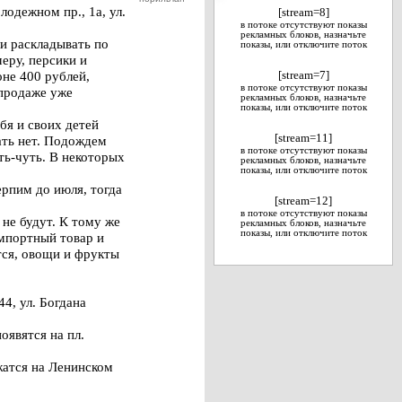
лодежном пр., 1а, ул.
[stream=8]
в потоке отсутствуют показы
рекламных блоков, назначьте
и раскладывать по
показы, или отключите поток
еру, персики и
оне 400 рублей,
[stream=7]
в потоке отсутствуют показы
 продаже уже
рекламных блоков, назначьте
показы, или отключите поток
бя и своих детей
[stream=11]
ать нет. Подождем
в потоке отсутствуют показы
ть-чуть. В некоторых
рекламных блоков, назначьте
показы, или отключите поток
ерпим до июля, тогда
[stream=12]
в потоке отсутствуют показы
не будут. К тому же
рекламных блоков, назначьте
показы, или отключите поток
импортный товар и
тся, овощи и фрукты
4, ул. Богдана
оявятся на пл.
жатся на Ленинском