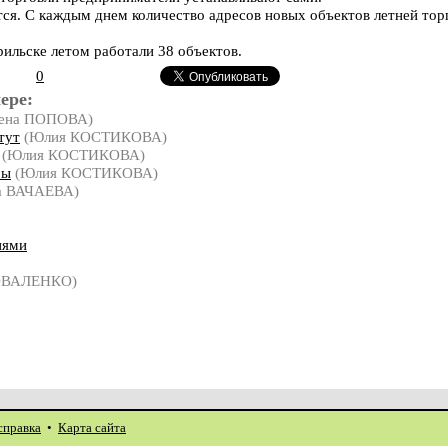
ся. С каждым днем количество адресов новых объектов летней тор
ильске летом работали 38 объектов.
0
ере:
ена ПОПОВА)
тут
(Юлия КОСТИКОВА)
(Юлия КОСТИКОВА)
ры
(Юлия КОСТИКОВА)
а ВАЧАЕВА)
иями
ОВАЛЕНКО)
справка
•
Карта сайта