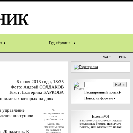
ья
Гуд кёрлинг!
WAP
PDA
6 июня 2013 года, 18:35
Фото: Андрей СОЛДАКОВ
Текст: Екатерина БАРКОВА
Расширенный поиск
 прилавках которых на днях
Поиск на форуме
е управление
От
ассортимента
вление поступили
[stream=6]
глаза
разбегаются
в потоке отсутствуют показы
Цены на
рекламных блоков, назначьте
продукты пока
показы, или отключите поток
не радуют
 20 палаток. К
норильчан