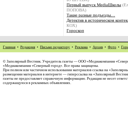
Первый выпуск MediaШколы
(Ел
ПОПОВА)
Такие разные подъезды…
Детектив в историческом контек
КОХ)
Гороскоп
Главная
•
Редакция
•
Письмо редактору
•
Реклама
•
Архив
•
Фото
•
Гор
©
Заполярный Вестник
. Учредитель газеты — ООО «Медиакомпания «Северн
«Медиакомпания «Северный город». Все права защищены.
При полном или частичном использовании материалов ссылка на «Заполярны
размещении материалов в интернете — гиперссылка на «Заполярный Вестник
газеты не предоставляет справочную информацию. Редакция не несет ответ
содержащуюся в рекламных объявлениях.