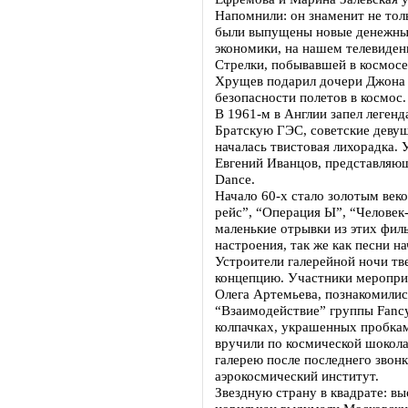
Напомнили: он знаменит не толь
были выпущены новые денежные
экономики, на нашем телевиден
Стрелки, побывавшей в космосе
Хрущев подарил дочери Джона 
безопасности полетов в космос.
В 1961-м в Англии запел легенд
Братскую ГЭС, советские девуш
началась твистовая лихорадка. 
Евгений Иванцов, представляю
Dance.
Начало 60-х стало золотым век
рейс”, “Операция Ы”, “Человек
маленькие отрывки из этих фил
настроения, так же как песни н
Устроители галерейной ночи тв
концепцию. Участники меропри
Олега Артемьева, познакомили
“Взаимодействие” группы Fancy
колпачках, украшенных пробкам
вручили по космической шокола
галерею после последнего звон
аэрокосмический институт.
Звездную страну в квадрате: в