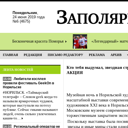
Понедельник
,
24 июня 2019 года
№6 (4675)
Бесконечная красота Поморья
«Легендарный» мат
ГЛАВНАЯ
РЕДАКЦИЯ
ПИСЬМО РЕДАКТОРУ
РЕКЛАМА
АРХИВ
Кто тебя выдумал, звездная с
ЛЕНТА НОВОСТЕЙ
АКЦИЯ
Любители косплея
15:00
провели фестиваль GeekOn в
Норильске
#НОРИЛЬСК. «Таймырский
Музейная ночь в Норильской ху
телеграф» – Словом geek когда-то
масштабной выставки современн
называли ярмарочных чудаков,
художников XXI века в Норильск
которые выступали на потеху
публике. Сейчас гиками называют
Московским музеем современног
людей, очень сильно увлеченных
торжественным закрытием эксп
каким-то…
Поскольку выставка была посвя
звезды и иные миры стали одной
Региональный оператор не
14:10