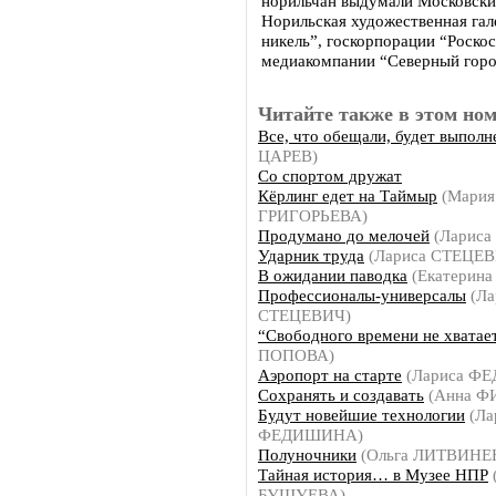
норильчан выдумали Московски
Норильская художественная га
никель”, госкорпорации “Роско
медиакомпании “Северный горо
Читайте также в этом ном
Все, что обещали, будет выполн
ЦАРЕВ)
Со спортом дружат
Кёрлинг едет на Таймыр
(Мария
ГРИГОРЬЕВА)
Продумано до мелочей
(Лариса
Ударник труда
(Лариса СТЕЦЕВ
В ожидании паводка
(Екатерин
Профессионалы-универсалы
(Ла
СТЕЦЕВИЧ)
“Свободного времени не хватае
ПОПОВА)
Аэропорт на старте
(Лариса Ф
Сохранять и создавать
(Анна Ф
Будут новейшие технологии
(Ла
ФЕДИШИНА)
Полуночники
(Ольга ЛИТВИНЕ
Тайная история… в Музее НПР
БУШУЕВА)