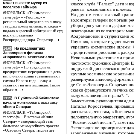
может вывезти мусор из
классе клуба “Галакс” дети и в
поселков Таймыра
ракеты, космонавтов в шлемах,
#НОРИЛЬСК. «Таймырский
На другом столе главный хран
телеграф» – «РостТех» –
волонтеры галереи помогали р
региональный оператор по вывозу
уборы для участия в дефиле ко
твердых коммунальных отходов –
некоторыми из волонтеров: маш
подало в краевой арбитражный суд
иск к управлению
Абдрамановой и студентками к
Росприроднадзора. Оператор…
Плужник, которые с удовольст
украшать космические шлемы. 
На предприятиях
14:05
с родителями рисовали в раскр
Заполярного филиала
«Норникеля» зажигают елки
Невольными участниками проис
частности художник Дмитрий Ш
#НОРИЛЬСК. «Таймырский
телеграф» – По традиции на
подружкой диснеевского робота
предприятиях-передовиках в день
круглые космические коровы-ша
выполнения плана устанавливают
развернулся видеоперформанс 
символ Нового года – елку и
де Сент-Экзюпери. Современно
зажигают на ней гирлянды. Таким
сказки французского летчика с
образом…
выдумал, звездная страна?..”.
В Публичной библиотеке
13:25
Заместитель руководителя адми
начали монтировать выставку
Наталья Коростелева, прибывшая
«Книга Севера»
рассказала, что там, в бывшем
#НОРИЛЬСК. «Таймырский
положительную энергетику, аур
телеграф» – Выставка «Книга
Севера» – завершающий этап
“Космический десант”, заметила
большого межмузейного проекта
Экспозиция не проигрывает даж
«Освоение Севера: тысяча лет
зарубежными музеями, которые 