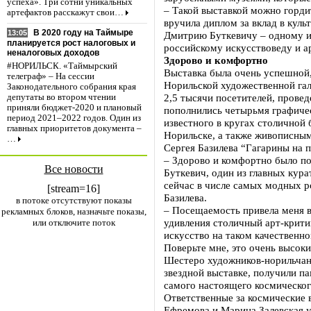
успеха». Три сотни уникальных
– Такой выставкой можно горди
артефактов расскажут свои…
вручила диплом за вклад в куль
В 2020 году на Таймыре
13:05
Дмитрию Буткевичу – одному из
планируется рост налоговых и
российскому искусствоведу и а
неналоговых доходов
Здорово и комфортно
#НОРИЛЬСК. «Таймырский
Выставка была очень успешной,
телеграф» – На сессии
Норильской художественной гал
Законодательного собрания края
2,5 тысячи посетителей, провед
депутаты во втором чтении
приняли бюджет-2020 и плановый
пополнились четырьмя графиче
период 2021–2022 годов. Один из
известного в кругах столичной
главных приоритетов документа –
Норильске, а также живописным
…
Сергея Базилева “Гагарины на п
– Здорово и комфортно было по
Все новости
Буткевич, один из главных кура
сейчас в числе самых модных р
[stream=16]
Базилева.
в потоке отсутствуют показы
– Посещаемость привела меня в
рекламных блоков, назначьте показы,
удивления столичный арт-крити
или отключите поток
искусство на таком качественн
Поверьте мне, это очень высоки
Шестеро художников-норильчан,
звездной выставке, получили п
самого настоящего космическог
Ответственные за космические 
Ефремова и Марина Залевская у