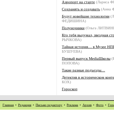
Аэропорт на старте
(Лариса 
Сохранять и создавать
(Анна 
Будут новейшие технологии
(Л
ФЕДИШИНА)
Полуночники
(Ольга ЛИТВИН
Кто тебя выдумал, звездная ст
РЫЧКОВА)
Тайная история… в Музее НП
БУШУЕВА)
Первый выпуск MediaШколы
(
ПОПОВА)
Такие разные подъезды…
Детектив в историческом конт
КОХ)
Гороскоп
Главная
•
Редакция
•
Письмо редактору
•
Реклама
•
Архив
•
Фото
•
Гор