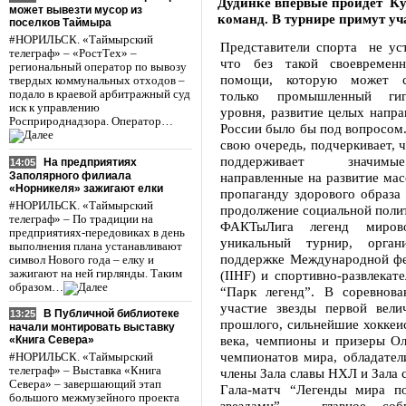
Дудинке впервые пройдет Ку
может вывезти мусор из
команд. В турнире примут у
поселков Таймыра
#НОРИЛЬСК. «Таймырский
Представители спорта не уст
телеграф» – «РостТех» –
что без такой своевреме
региональный оператор по вывозу
помощи, которую может с
твердых коммунальных отходов –
подало в краевой арбитражный суд
только промышленный гиг
иск к управлению
уровня, развитие целых напра
Росприроднадзора. Оператор…
России было бы под вопросом.
свою очередь, подчеркивает, 
поддерживает значим
На предприятиях
14:05
Заполярного филиала
направленные на развитие мас
«Норникеля» зажигают елки
пропаганду здорового образа 
#НОРИЛЬСК. «Таймырский
продолжение социальной поли
телеграф» – По традиции на
ФАКТыЛига легенд миров
предприятиях-передовиках в день
уникальный турнир, орган
выполнения плана устанавливают
поддержке Международной фе
символ Нового года – елку и
зажигают на ней гирлянды. Таким
(IIHF) и спортивно-развлекате
образом…
“Парк легенд”. В соревнов
участие звезды первой вели
В Публичной библиотеке
13:25
прошлого, сильнейшие хоккеи
начали монтировать выставку
века, чемпионы и призеры Ол
«Книга Севера»
чемпионатов мира, обладател
#НОРИЛЬСК. «Таймырский
телеграф» – Выставка «Книга
члены Зала славы НХЛ и Зала с
Севера» – завершающий этап
Гала-матч “Легенды мира п
большого межмузейного проекта
звездами” – главное соб