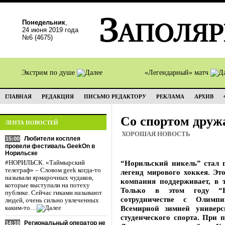
Понедельник
,
24 июня 2019 года
№6 (4675)
Экстрим по душе
«Легендарный» матч
ГЛАВНАЯ
РЕДАКЦИЯ
ПИСЬМО РЕДАКТОРУ
РЕКЛАМА
АРХИВ
Со спортом друж
ЛЕНТА НОВОСТЕЙ
ХОРОШАЯ НОВОСТЬ
Любители косплея
15:00
провели фестиваль GeekOn в
Норильске
“Норильский никель” стал 
#НОРИЛЬСК. «Таймырский
телеграф» – Словом geek когда-то
легенд мирового хоккея. Эт
называли ярмарочных чудаков,
компания поддерживает, в 
которые выступали на потеху
Только в этом году “Н
публике. Сейчас гиками называют
сотрудничестве с Олимп
людей, очень сильно увлеченных
Всемирной зимней универс
каким-то…
студенческого спорта. При 
Региональный оператор не
14:10