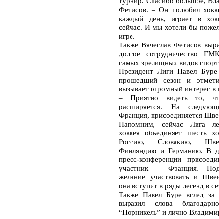
турнир. Спасибо большое, Вла
Фетисов. – Он полюбил хокке
каждый день, играет в хок
сейчас. И мы хотели бы пожел
игре.
Также Вячеслав Фетисов выра
долгое сотрудничество ГМ
самых зрелищных видов спорта
Президент Лиги Павел Буре
прошедший сезон и отмети
вызывает огромный интерес в 
– Приятно видеть то, ч
расширяется. На следующ
Франция, присоединяется Шве
Напомним, сейчас Лига ле
хоккея объединяет шесть хо
Россию, Словакию, Шве
Финляндию и Германию. В д
пресс-конференции присоед
участник – Франция. Под
желание участвовать и Швей
она вступит в ряды легенд в се
Также Павел Буре вслед за 
выразил слова благодарн
“Норникель” и лично Владими