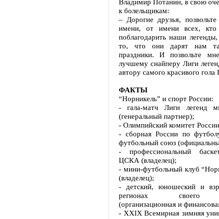
Владимир Потанин, в свою оче
к болельщикам:
– Дорогие друзья, позвольте
имени, от имени всех, кто
поблагодарить наши легенды,
то, что они дарят нам та
праздники. И позвольте мн
лучшему снайперу Лиги легенд
автору самого красивого гола 
ФАКТЫ
“Норникель” и спорт России:
- гала-матч Лиги легенд м
(генеральный партнер);
- Олимпийский комитет России
- сборная России по футбол
футбольный союз (официальны
- профессиональный баске
ЦСКА (владелец);
- мини-футбольный клуб “Нор
(владелец);
- детский, юношеский и вз
регионах своего п
(организационная и финансова
- XXIX Всемирная зимняя уни