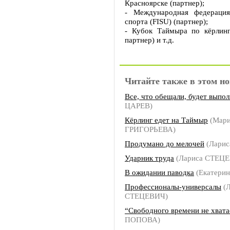
Красноярске (партнер);
- Международная федерация
спорта (FISU) (партнер);
- Кубок Таймыра по кёрлинг
партнер) и т.д.
Читайте также в этом но
Все, что обещали, будет выпо
ЦАРЕВ)
Кёрлинг едет на Таймыр
(Мар
ГРИГОРЬЕВА)
Продумано до мелочей
(Лари
Ударник труда
(Лариса СТЕЦ
В ожидании паводка
(Екатери
Профессионалы-универсалы
(Л
СТЕЦЕВИЧ)
“Свободного времени не хвата
ПОПОВА)