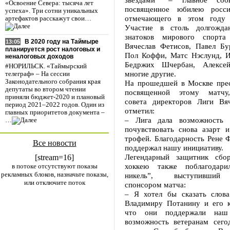
«Освоение Севера: тысяча лет
посвященное юбилею россий
успеха». Три сотни уникальных
отмечающего в этом году с
артефактов расскажут свои…
Участие в столь долгожда
знатоков мирового спорта
В 2020 году на Таймыре
13:05
Вячеслав Фетисов, Павел Бу
планируется рост налоговых и
Пол Коффи, Матс Нэслунд, И
неналоговых доходов
Бедржих Шчербан, Алексе
#НОРИЛЬСК. «Таймырский
многие другие.
телеграф» – На сессии
Законодательного собрания края
На прошедшей в Москве прес
депутаты во втором чтении
посвященной этому матчу,
приняли бюджет-2020 и плановый
совета директоров Лиги Вя
период 2021–2022 годов. Один из
отметил:
главных приоритетов документа –
– Лига дала возможность 
…
почувствовать снова азарт и
трофей. Благодарность Рене 
Все новости
поддержал нашу инициативу.
Легендарный защитник сб
[stream=16]
хоккею также поблагодари
в потоке отсутствуют показы
рекламных блоков, назначьте показы,
никель”, выступивший 
или отключите поток
спонсором матча:
– Я хотел бы сказать слова
Владимиру Потанину и его к
что они поддержали наш 
возможность ветеранам сего